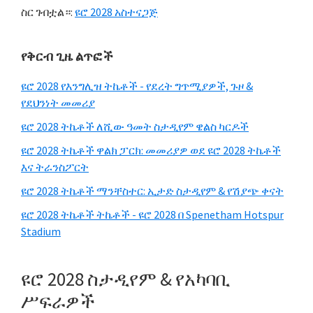
ስር ገብቷል።:
ዩሮ 2028 አስተናጋጅ
ዋና
የቅርብ ጊዜ ልጥፎች
የጎን
ዩሮ 2028 የእንግሊዝ ትኬቶች - የደረት ግጥሚያዎች, ጉዞ &
አሞሌ
የደህንነት መመሪያ
ዩሮ 2028 ትኬቶች ለሺው ዓመት ስታዲየም ዌልስ ካርዶች
ዩሮ 2028 ትኬቶች ዋልክ ፓርክ: መመሪያዎ ወደ ዩሮ 2028 ትኬቶች
እና ትራንስፖርት
ዩሮ 2028 ትኬቶች ማንቸስተር: ኢታድ ስታዲየም & የሽያጭ ቀናት
ዩሮ 2028 ትኬቶች ትኬቶች - ዩሮ 2028 በ Spenetham Hotspur
Stadium
ዩሮ 2028 ስታዲየም & የአካባቢ
ሥፍራዎች