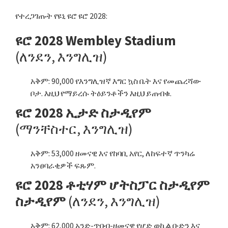
የተረጋገጡት የዩኒ ዩሮ ዩሮ 2028:
ዩሮ 2028 Wembley Stadium
(ለንደን, እንግሊዝ)
አቅም: 90,000 የእንግሊዝኛ እግር ኳስ ቤት እና የመጨረሻው
ቦታ. እዚህ የማይረሱ ትዕይንቶችን እዚህ ይጠብቁ.
ዩሮ 2028 ኢታድ ስታዲየም
(ማንቸስተር, እንግሊዝ)
አቅም: 53,000 ዘመናዊ እና የከባቢ አየር, ለከፍተኛ ጥንካሬ
አንፀባራቂዎች ፍጹም.
ዩሮ 2028 ቶቲሃም ሆትስፓር ስታዲየም
ስታዲየም
(ለንደን, እንግሊዝ)
አቅም: 62,000 አንድ-ጥበብ-ዘመናዊ የሆድ ወኪል ቡድን እና