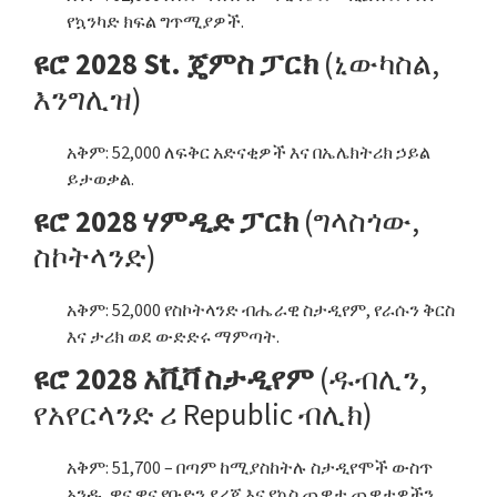
የኳንካድ ክፍል ግጥሚያዎች.
ዩሮ 2028 St. ጄምስ ፓርክ
(ኒውካስል,
እንግሊዝ)
አቅም: 52,000 ለፍቅር አድናቂዎች እና በኤሌክትሪክ ኃይል
ይታወቃል.
ዩሮ 2028 ሃምዲድ ፓርክ
(ግላስጎው,
ስኮትላንድ)
አቅም: 52,000 የስኮትላንድ ብሔራዊ ስታዲየም, የራሱን ቅርስ
እና ታሪክ ወደ ውድድሩ ማምጣት.
ዩሮ 2028 አቪቫ ስታዲየም
(ዱብሊን,
የአየርላንድ ሪ Republic ብሊክ)
አቅም: 51,700 – በጣም ከሚያስከትሉ ስታዲየሞች ውስጥ
አንዱ, ዋና ዋና የቡድን ደረጃ እና የኳስ ጨዋታ ጨዋታዎችን