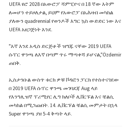
UEFA ዩሮ 2028 በአውሮፓ ሻምፒዮና በ 18 ኛው እትም
ለመሆን ተይዞለታል, ይህም የአውሮፓ በአሕዛብ መካከል
ያለውን quadrennial የወንዶች እግር ኳስ ውድድር ነው እና
UEFA አዘጋጅነት እንደ.
"እኛ እንደ አዲስ ድርጅቶች ዝግጁ ናቸው 2019 UEFA
ሱፐር ዋንጫ ለእኛ በጣም ጥሩ ማጣቀሻ ይሆናል,"Özdemir
ጠበቅ.
ኢስታንቡል ውስጥ ቱርክ ዎቹ ቮዳፎን ፓርክ የተስተናገደው
በ 2019 UEFA ሱፐር ዋንጫ መገባደጃ Aug ላይ
የእንግሊዝኛ ፕሪሚየር ሊግ ክለቦች ሊቨርፑል እና ቼልሲ
መካከል በሚጋጩበት. 14. ሊቨርፑል ቼልሲ መምታት በኋላ
Super ዋንጫ ያዘ 5-4 ቅጣት ላይ.