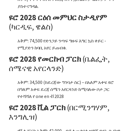
ያስተናግዳል.
ዩሮ 2028 ርዕሰ መምህር ስታዲየም
(ካርዲፍ, ዌልስ)
አቅም: 74,500 የድንጋይ ንጣፍ ግዙፍ እግር ኳስ ቀይር -
የሚያድን ከባቢ አየር ይጠብቁ.
ዩሮ 2028 የመርከብ ፓርክ
(ቤልፌት,
ሰሜናዊ አየርላንድ)
አቅም: 34,500 (ከደረጃው ግንባታ ስር) – በአለም አቀፍ ዩሮ
በዓለም አቀፍ ደረጃ ሰሜን አየርላንድ ከሚባለው ቦታ ጋር
የተሻሻለ የ one en ቭ 2028
ዩሮ 2028 ቪል ፓርክ
(በርሚንግሃም,
እንግሊዝ)
የቪል ፓርክ አቅም: 42,000 – ዩሮ ለመቀበል ዝግጁ የሆነ ታሪካዊ