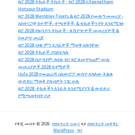
ዩሮ 2028 ትኬቶች ትኬቶች - ዩሮ 2028 በ Spenetham
Hotspur Stadium
ዩሮ 2028 Wembley Tysets & ዩሮ 2028 የሙሉግ መመሪያ -
አስተናጋጅ ከተሞች, ተጫዋቾች, & ቲኬቶችን የት እንደሚገዙ
ዩሮ 2028 የሎንዶን ትኬቶች - ለሽያጭዎች መመሪያዎች &
የመያዣ መረጃ
ዩሮ 2028 ብቁ: ምን ደጋፊዎች ማወቅ አለባቸው
ዩሮ 2028 ትኬቶች ያስከፍላሉ
ዩሮ 2028 ስታዲየም: ለዩሉ ዩሮ ዩሮ ለመገጣጠም ሙሉ
መመሪያዎች 2028 ፍፃሜዎች
Uufa 2028 የመጨረሻ: በአውሮፓ ውስጥ ስላለው ትልቁ
ውድድር ማወቅ ያለብዎት ነገር ሁሉ
ዩሮ 2028: ትኬቶችን እንዴት እንደሚያገኙ & ውድድሩ
የሚጫወትበት ቦታ
የቅጂ መብት © 2026 ·
የዘፍጥረት ናሙና
ላይ
የዘፍጥረት መዋቅር
·
WordPress
·
ግባ