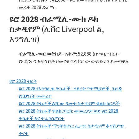
መሬት 2028 ድራማ.
ዩሮ 2028 ብራሚሊ-ሙክ ዶክ
ስታዲየም
(ሊቨር Liverpool ል,
እንግሊዝ)
ብራሚሊ-ሙር መትከያ
– አቅም: 52,888 (በግንባታ ስር) –
የኤቨርተን አዲስ ቤት ዘመናዊ ፍላ for ው ውድድሩን ያመጣዋል.
ዩሮ 2028 ብረት
ዩሮ 2028 የእንግሊዝ ትኬቶች - የደረት ግጥሚያዎች, ጉዞ &
የደህንነት መመሪያ
ዩሮ 2028 ትኬቶች ለሺው ዓመት ስታዲየም ዌልስ ካርዶች
ዩሮ 2028 ትኬቶች ዋልክ ፓርክ: መመሪያዎ ወደ ዩሮ 2028
ትኬቶች እና ትራንስፖርት
ዩሮ 2028 ትኬቶች ማንቸስተር: ኢታድ ስታዲየም & የሽያጭ
ቀናት