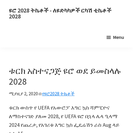
ወደ
ወደ
ዩሮ 2028 ትኬቶች - ለዩድካካዎች ርካሽ ቲኬቶች
ዋና
ዋናው
2028
ይዘት
የጎን
ዩሮ
ዝለል
አሞሌ
2028
Menu
ይዝለሉ
ትኬቶች.
ዩሮ
2028
የዩኤፋ
ቱርክ አስተናጋጅ ዩሮ ወደ ይመስላሉ
ዋልያ
2028
የእግር
ኳስ
ሚያዚያ 2, 2020
በ
የዩሮ2028 ትኬቶች
ሻምፒዮናዎች
ቱርክ ውስጥ የ UEFA የአውሮፓ እግር ኳስ ሻምፒዮና
ትኬቶች,
ለማስተናገድ ያለመ 2028, የ UEFA ዩሮ በኋላ ሌላ ዒላማ
Wemby
2024 የጨረታ, የአገሪቱ እግር ኳስ ፌዴሬሽን ራስ Aug ላይ
ለንደን,