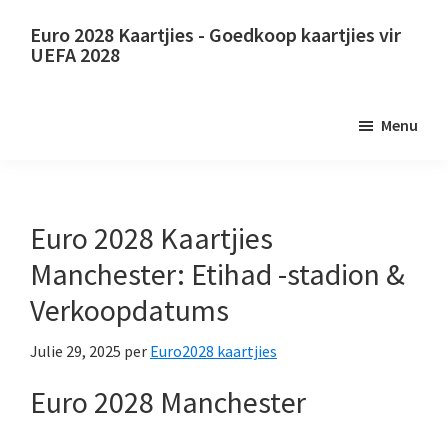
Slaan
Slaan
Euro 2028 Kaartjies - Goedkoop kaartjies vir
oor
oor
UEFA 2028
na
na
Euro
hoofinhoud
primêre
2028
Menu
sybalk
Kaartjies.
Euro
2028
UEFA
Euro 2028 Kaartjies
Europese
Manchester: Etihad -stadion &
sokkerkampioenskapskaartjies,
Verkoopdatums
Wembley
Londen,
Julie 29, 2025
per
Euro2028 kaartjies
Manchester,
Euro 2028 Manchester
Cardiff,
Villa