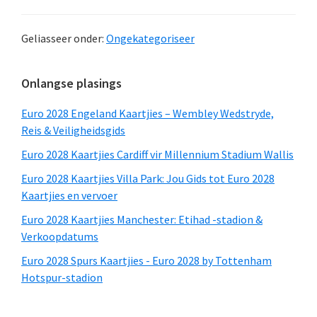
Geliasseer onder:
Ongekategoriseer
Primêre
Onlangse plasings
Sidebar
Euro 2028 Engeland Kaartjies – Wembley Wedstryde,
Reis & Veiligheidsgids
Euro 2028 Kaartjies Cardiff vir Millennium Stadium Wallis
Euro 2028 Kaartjies Villa Park: Jou Gids tot Euro 2028
Kaartjies en vervoer
Euro 2028 Kaartjies Manchester: Etihad -stadion &
Verkoopdatums
Euro 2028 Spurs Kaartjies - Euro 2028 by Tottenham
Hotspur-stadion