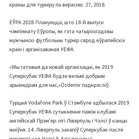
краіны для турніру па верасню. 27, 2018.
ЕЎРА 2028 Плануецца, што 18-й выпуск
чэмпіянату Еўропы, як гэта чатырохгадовы
мужчынскі футбольны турнір сярод еўрапейскіх
краін і арганізаваная УЕФА.
«Мы гатовыя да новай арганізацыі, як 2019
Суперкубак УЕФА будзе вельмі добрым
арыенцірам для нас,«Özdemir падкрэсліў.
Турцыя Vodafone Park ў Стамбуле адбылася 2019
Суперкубак УЕФА сутыкненне паміж клубамі
англійскай Прэм'ер-лігі Ліверпуль і Чэлсі ў канцы
жніўня. 14. Ліверпуль захапіў Суперкубак пасля
перамогі над Чэлсі 5-4 па пенальці.