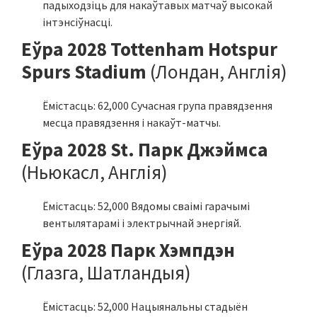
падыходзіць для накаўтавых матчаў высокай
інтэнсіўнасці.
Еўра 2028 Tottenham Hotspur
Spurs Stadium
(Лондан, Англія)
Ёмістасць: 62,000 Сучасная група правядзення
месца правядзення і накаўт-матчы.
Еўра 2028 St. Парк Джэймса
(Ньюкасл, Англія)
Ёмістасць: 52,000 Вядомы сваімі гарачымі
вентылятарамі і электрычнай энергіяй.
Еўра 2028 Парк Хэмпдэн
(Глазга, Шатландыя)
Ёмістасць: 52,000 Нацыянальны стадыён