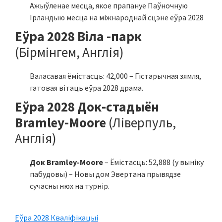
Ажыўленае месца, якое прапануе Паўночную
Ірландыю месца на міжнароднай сцэне еўра 2028
Еўра 2028 Віла -парк
(Бірмінгем, Англія)
Валасавая ёмістасць: 42,000 – Гістарычная зямля,
гатовая вітаць еўра 2028 драма.
Еўра 2028 Док-стадыён
Bramley-Moore
(Ліверпуль,
Англія)
Док Bramley-Moore
– Ёмістасць: 52,888 (у выніку
пабудовы) – Новы дом Эвертана прывядзе
сучасны нюх на турнір.
Еўра 2028 Кваліфікацыі