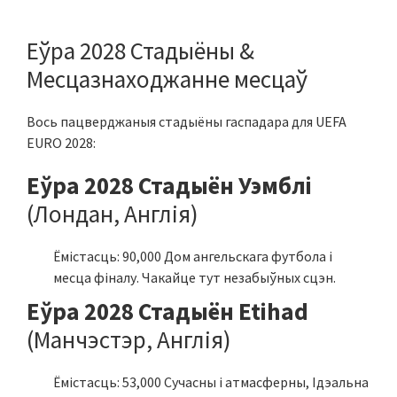
Еўра 2028 Стадыёны &
Месцазнаходжанне месцаў
Вось пацверджаныя стадыёны гаспадара для UEFA
EURO 2028:
Еўра 2028 Стадыён Уэмблі
(Лондан, Англія)
Ёмістасць: 90,000 Дом ангельскага футбола і
месца фіналу. Чакайце тут незабыўных сцэн.
Еўра 2028 Стадыён Etihad
(Манчэстэр, Англія)
Ёмістасць: 53,000 Сучасны і атмасферны, Ідэальна