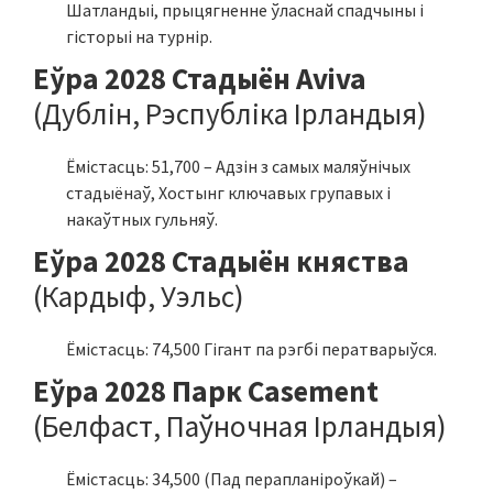
Шатландыі, прыцягненне ўласнай спадчыны і
гісторыі на турнір.
Еўра 2028 Стадыён Aviva
(Дублін, Рэспубліка Ірландыя)
Ёмістасць: 51,700 – Адзін з самых маляўнічых
стадыёнаў, Хостынг ключавых групавых і
накаўтных гульняў.
Еўра 2028 Стадыён княства
(Кардыф, Уэльс)
Ёмістасць: 74,500 Гігант па рэгбі ператварыўся.
Еўра 2028 Парк Casement
(Белфаст, Паўночная Ірландыя)
Ёмістасць: 34,500 (Пад перапланіроўкай) –