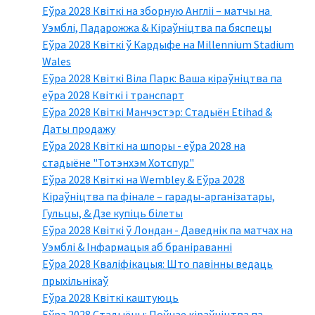
Еўра 2028 Квіткі на зборную Англіі – матчы на ​​
Уэмблі, Падарожжа & Кіраўніцтва па бяспецы
Еўра 2028 Квіткі ў Кардыфе на Millennium Stadium
Wales
Еўра 2028 Квіткі Віла Парк: Ваша кіраўніцтва па
еўра 2028 Квіткі і транспарт
Еўра 2028 Квіткі Манчэстэр: Стадыён Etihad &
Даты продажу
Еўра 2028 Квіткі на шпоры - еўра 2028 на
стадыёне "Тотэнхэм Хотспур"
Еўра 2028 Квіткі на Wembley & Еўра 2028
Кіраўніцтва па фінале – гарады-арганізатары,
Гульцы, & Дзе купіць білеты
Еўра 2028 Квіткі ў Лондан - Даведнік па матчах на
Уэмблі & Інфармацыя аб браніраванні
Еўра 2028 Кваліфікацыя: Што павінны ведаць
прыхільнікаў
Еўра 2028 Квіткі каштуюць
Еўра 2028 Стадыёны: Поўнае кіраўніцтва па