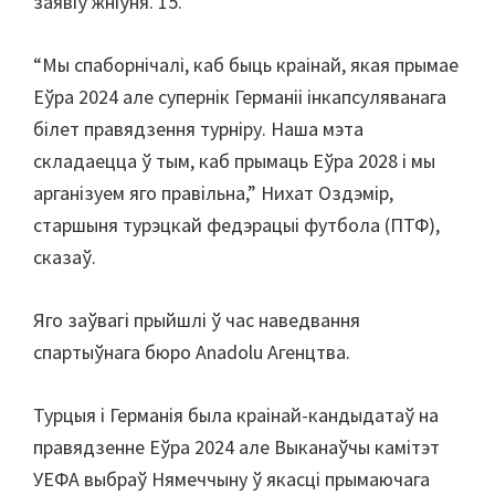
заявіў жніўня. 15.
Манчэстэр,
Кардыф,
“Мы спаборнічалі, каб быць краінай, якая прымае
Віла
Еўра 2024 але супернік Германіі інкапсуляванага
-парк
білет правядзення турніру. Наша мэта
складаецца ў тым, каб прымаць Еўра 2028 і мы
арганізуем яго правільна,” Нихат Оздэмір,
старшыня турэцкай федэрацыі футбола (ПТФ),
сказаў.
Яго заўвагі прыйшлі ў час наведвання
спартыўнага бюро Anadolu Агенцтва.
Турцыя і Германія была краінай-кандыдатаў на
правядзенне Еўра 2024 але Выканаўчы камітэт
УЕФА выбраў Нямеччыну ў якасці прымаючага