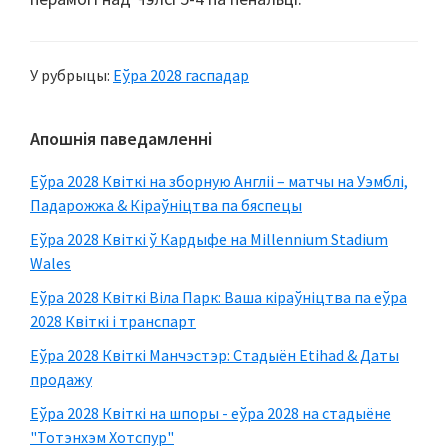
У рубрыцы:
Еўра 2028 гаспадар
Першасная
Апошнія паведамленні
бакавая
Еўра 2028 Квіткі на зборную Англіі – матчы на ​​Уэмблі,
панэль
Падарожжа & Кіраўніцтва па бяспецы
Еўра 2028 Квіткі ў Кардыфе на Millennium Stadium
Wales
Еўра 2028 Квіткі Віла Парк: Ваша кіраўніцтва па еўра
2028 Квіткі і транспарт
Еўра 2028 Квіткі Манчэстэр: Стадыён Etihad & Даты
продажу
Еўра 2028 Квіткі на шпоры - еўра 2028 на стадыёне
"Тотэнхэм Хотспур"