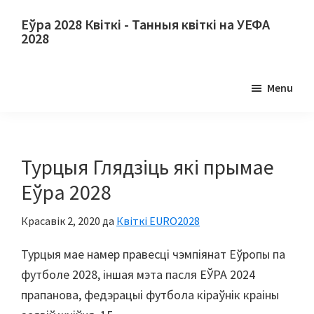
Перайдзіце
Перайсці
Еўра 2028 Квіткі - Танныя квіткі на УЕФА
да
да
2028
асноўнага
асноўнай
Еўра
зместу
бакавой
2028
Menu
панэлі
Квіткі.
Еўра
2028
Квіткі
Турцыя Глядзіць які прымае
на
Еўра 2028
чэмпіянат
Еўрапейскага
Красавік 2, 2020
да
Квіткі EURO2028
футбола
Турцыя мае намер правесці чэмпіянат Еўропы па
УЕФА,
футболе 2028, іншая мэта пасля ЕЎРА 2024
Уэмблі
прапанова, федэрацыі футбола кіраўнік краіны
Лондан,