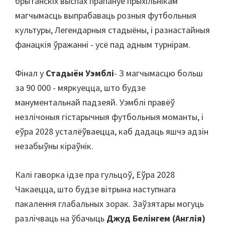
брытанскіх выспах прапануе прыхільнікам
магчымасць выпрабаваць розныя футбольныя
культуры, Легендарныя стадыёны, і разнастайныя
фанацкія ўражанні - усё пад адным турнірам.
Фінал у
Стадыён Уэмблі
- З магчымасцю больш
за 90 000 - мяркуецца, што будзе
манументальнай падзеяй. Уэмблі правёў
незлічоныя гістарычныя футбольныя моманты, і
еўра 2028 усталёўваецца, каб дадаць яшчэ адзін
незабыўны кіраўнік.
Калі гаворка ідзе пра гульцоў, Еўра 2028
Чакаецца, што будзе вітрына наступнага
пакалення глабальных зорак. Заўзятары могуць
разлічваць на ўбачыць
Джуд Белінгем (Англія)