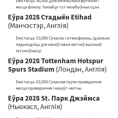
Ёмістасць: 90,000 Дом ангельскага футбола і
месца фіналу. Чакайце тут незабыўных сцэн.
Еўра 2028 Стадыён Etihad
(Манчэстэр, Англія)
Ёмістасць: 53,000 Сучасны і атмасферны, Ідэальна
падыходзіць для накаўтавых матчаў высокай
інтэнсіўнасці.
Еўра 2028 Tottenham Hotspur
Spurs Stadium
(Лондан, Англія)
Ёмістасць: 62,000 Сучасная група правядзення
месца правядзення і накаўт-матчы.
Еўра 2028 St. Парк Джэймса
(Ньюкасл, Англія)