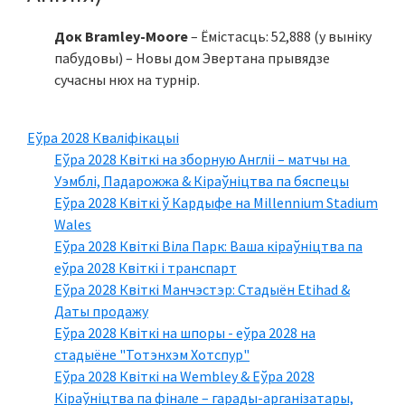
Док Bramley-Moore
– Ёмістасць: 52,888 (у выніку
пабудовы) – Новы дом Эвертана прывядзе
сучасны нюх на турнір.
Еўра 2028 Кваліфікацыі
Еўра 2028 Квіткі на зборную Англіі – матчы на ​​
Уэмблі, Падарожжа & Кіраўніцтва па бяспецы
Еўра 2028 Квіткі ў Кардыфе на Millennium Stadium
Wales
Еўра 2028 Квіткі Віла Парк: Ваша кіраўніцтва па
еўра 2028 Квіткі і транспарт
Еўра 2028 Квіткі Манчэстэр: Стадыён Etihad &
Даты продажу
Еўра 2028 Квіткі на шпоры - еўра 2028 на
стадыёне "Тотэнхэм Хотспур"
Еўра 2028 Квіткі на Wembley & Еўра 2028
Кіраўніцтва па фінале – гарады-арганізатары,