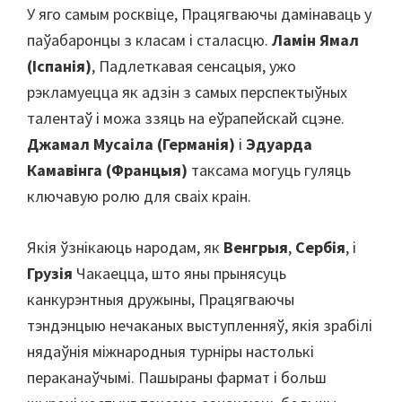
У яго самым росквіце, Працягваючы дамінаваць у
паўабаронцы з класам і сталасцю.
Ламін Ямал
(Іспанія)
, Падлеткавая сенсацыя, ужо
рэкламуецца як адзін з самых перспектыўных
талентаў і можа ззяць на еўрапейскай сцэне.
Джамал Мусаіла (Германія)
і
Эдуарда
Камавінга (Францыя)
таксама могуць гуляць
ключавую ролю для сваіх краін.
Якія ўзнікаюць народам, як
Венгрыя
,
Сербія
, і
Грузія
Чакаецца, што яны прынясуць
канкурэнтныя дружыны, Працягваючы
тэндэнцыю нечаканых выступленняў, якія зрабілі
нядаўнія міжнародныя турніры настолькі
пераканаўчымі. Пашыраны фармат і больш