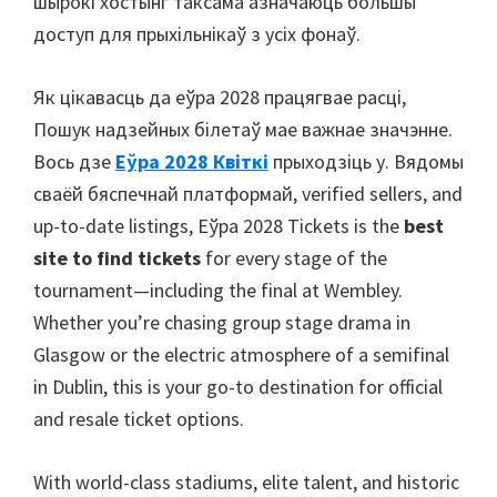
шырокі хостынг таксама азначаюць большы
доступ для прыхільнікаў з усіх фонаў.
Як цікавасць да еўра 2028 працягвае расці,
Пошук надзейных білетаў мае важнае значэнне.
Вось дзе
Еўра 2028 Квіткі
прыходзіць у. Вядомы
сваёй бяспечнай платформай,
verified sellers
,
and
up-to-date listings
, Еўра 2028
Tickets is the
best
site to find tickets
for every stage of the
tournament—including the final at Wembley
.
Whether you’re chasing group stage drama in
Glasgow or the electric atmosphere of a semifinal
in Dublin
,
this is your go-to destination for official
and resale ticket options
.
With world-class stadiums
,
elite talent
,
and historic