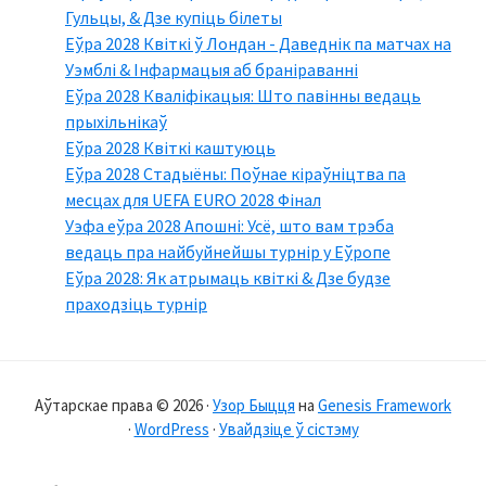
Гульцы, & Дзе купіць білеты
Еўра 2028 Квіткі ў Лондан - Даведнік па матчах на
Уэмблі & Інфармацыя аб браніраванні
Еўра 2028 Кваліфікацыя: Што павінны ведаць
прыхільнікаў
Еўра 2028 Квіткі каштуюць
Еўра 2028 Стадыёны: Поўнае кіраўніцтва па
месцах для UEFA EURO 2028 Фінал
Уэфа еўра 2028 Апошні: Усё, што вам трэба
ведаць пра найбуйнейшы турнір у Еўропе
Еўра 2028: Як атрымаць квіткі & Дзе будзе
праходзіць турнір
Аўтарскае права © 2026 ·
Узор Быцця
на
Genesis Framework
·
WordPress
·
Увайдзіце ў сістэму