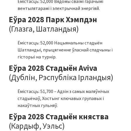
Ёмістасць: 52,000 Вядомы сваімі гарачымі
вентылятарамі і электрычнай энергіяй.
Еўра 2028 Парк Хэмпдэн
(Глазга, Шатландыя)
Ёмістасць: 52,000 Нацыянальны стадыён
Шатландыі, прыцягненне ўласнай спадчыны і
гісторыі на турнір.
Еўра 2028 Стадыён Aviva
(Дублін, Рэспубліка Ірландыя)
Ёмістасць: 51,700 – Адзін з самых маляўнічых
стадыёнаў, Хостынг ключавых групавых і
накаўтных гульняў.
Еўра 2028 Стадыён княства
(Кардыф, Уэльс)