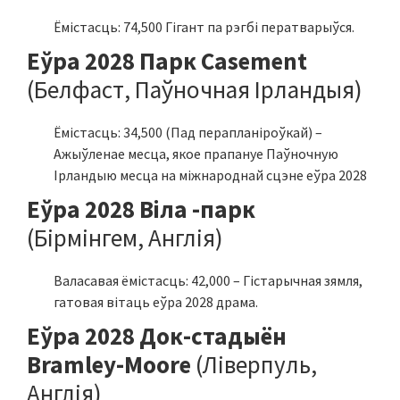
Ёмістасць: 74,500 Гігант па рэгбі ператварыўся.
Еўра 2028 Парк Casement
(Белфаст, Паўночная Ірландыя)
Ёмістасць: 34,500 (Пад перапланіроўкай) –
Ажыўленае месца, якое прапануе Паўночную
Ірландыю месца на міжнароднай сцэне еўра 2028
Еўра 2028 Віла -парк
(Бірмінгем, Англія)
Валасавая ёмістасць: 42,000 – Гістарычная зямля,
гатовая вітаць еўра 2028 драма.
Еўра 2028 Док-стадыён
Bramley-Moore
(Ліверпуль,
Англія)