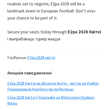
rivalries set to reignite
, Еўра 2028
will be a
landmark event in European football
.
Don’t miss
your chance to be part of it
.
Secure your seats today through
Еўра 2028 Квіткі
і выпрабаваць турнір жыцця
У рубрыцы:
Еўра 2028 квіткі
Першасная
Апошнія паведамленні
бакавая
Еўра 2028 Квіткі на зборную Англіі – матчы на ​​Уэмблі,
панэль
Падарожжа & Кіраўніцтва па бяспецы
Еўра 2028 Квіткі ў Кардыфе на Millennium Stadium
Wales