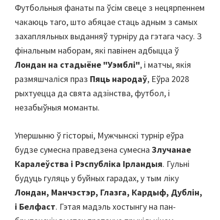
Манчэстэр,
Футбольныя фанаты па ўсім свеце з нецярпеннем
Кардыф,
чакаюць таго, што абяцае стаць адным з самых
Віла
захапляльных выданняў турніру да гэтага часу. З
-парк
фінальным наборам, які павінен адбыцца ў
Лондан на стадыёне "Уэмблі"
, і матчы, якія
размяшчаліся праз
Пяць народаў
, Еўра 2028
рыхтуецца да свята адзінства, футбол, і
незабыўныя моманты.
Упершыню ў гісторыі, Мужчынскі турнір еўра
будзе сумесна праведзена сумесна
Злучанае
Каралеўства і Рэспубліка Ірландыя
. Гульні
будуць гуляць у буйных гарадах, у тым ліку
Лондан, Манчэстэр, Глазга, Кардыф, Дублін,
і Белфаст
. Гэтая мадэль хостынгу на пан-