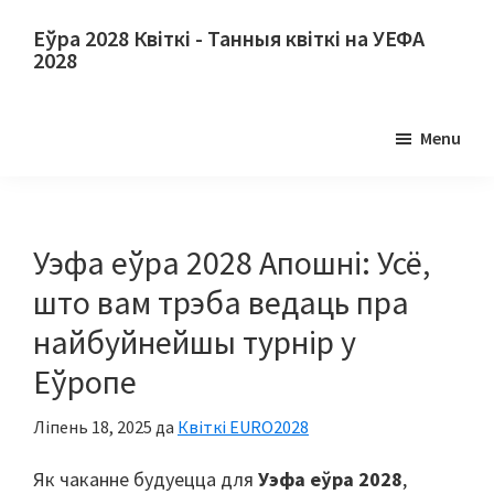
Перайдзіце
Перайсці
Еўра 2028 Квіткі - Танныя квіткі на УЕФА
да
да
2028
асноўнага
асноўнай
Еўра
зместу
бакавой
2028
Menu
панэлі
Квіткі.
Еўра
2028
Квіткі
Уэфа еўра 2028 Апошні: Усё,
на
што вам трэба ведаць пра
чэмпіянат
найбуйнейшы турнір у
Еўрапейскага
Еўропе
футбола
УЕФА,
Ліпень 18, 2025
да
Квіткі EURO2028
Уэмблі
Лондан,
Як чаканне будуецца для
Уэфа еўра 2028
,