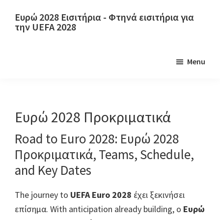
Μετάβαση
Μετάβαση
Ευρώ 2028 Εισιτήρια - Φτηνά εισιτήρια για
στο
στην
την UEFA 2028
κύριο
κύρια
Ευρώ
περιεχόμενο
πλαϊνή
2028
Menu
γραμμή
Εισιτήρια.
Ευρώ
2028
Εισιτήρια
Ευρώ 2028 Προκριματικά
Ευρωπαϊκού
Road to Euro
2028: Ευρώ 2028
Πρωταθλήματος
Προκριματικά,
Teams
,
Schedule
,
Ποδοσφαίρου
UEFA,
and Key Dates
Γουέμπλεϊ
The journey to
UEFA Euro 2028
έχει ξεκινήσει
του
επίσημα.
With anticipation already building
, ο
Ευρώ
Λονδίνου,