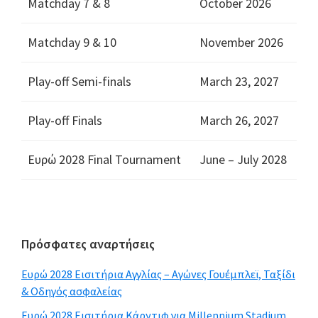
Matchday
7 & 8
October
2026
Matchday
9 & 10
November
2026
Play-off Semi-finals
March
23, 2027
Play-off Finals
March
26, 2027
Ευρώ 2028
Final Tournament
June – July
2028
Κύρια
Πρόσφατες αναρτήσεις
πλευρική
Ευρώ 2028 Εισιτήρια Αγγλίας – Αγώνες Γουέμπλεϊ, Ταξίδι
γραμμή
& Οδηγός ασφαλείας
Ευρώ 2028 Εισιτήρια Κάρντιφ για Millennium Stadium