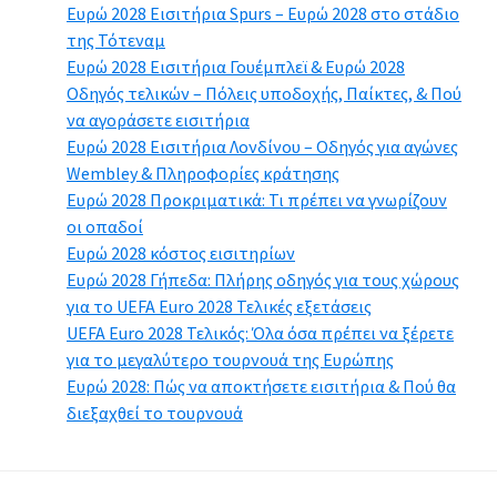
Ευρώ 2028 Εισιτήρια Spurs – Ευρώ 2028 στο στάδιο
της Τότεναμ
Ευρώ 2028 Εισιτήρια Γουέμπλεϊ & Ευρώ 2028
Οδηγός τελικών – Πόλεις υποδοχής, Παίκτες, & Πού
να αγοράσετε εισιτήρια
Ευρώ 2028 Εισιτήρια Λονδίνου – Οδηγός για αγώνες
Wembley & Πληροφορίες κράτησης
Ευρώ 2028 Προκριματικά: Τι πρέπει να γνωρίζουν
οι οπαδοί
Ευρώ 2028 κόστος εισιτηρίων
Ευρώ 2028 Γήπεδα: Πλήρης οδηγός για τους χώρους
για το UEFA Euro 2028 Τελικές εξετάσεις
UEFA Euro 2028 Τελικός: Όλα όσα πρέπει να ξέρετε
για το μεγαλύτερο τουρνουά της Ευρώπης
Ευρώ 2028: Πώς να αποκτήσετε εισιτήρια & Πού θα
διεξαχθεί το τουρνουά