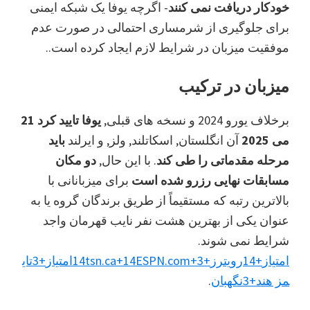
خودکار دریافت نمی کنند
- اگرچه یوفا یک شبکه ایمنی
پارک
برای جلوگیری از شرمساری احتمالی در صورت عدم
ویلا
موفقیت میزبان در شرایط لازم ایجاد کرده است..
میزبان در ترکیب
برخلاف یورو 2024 و نسخه های قبلی,
یوفا تایید کرد 21
می 2025
آن انگلستان, اسکاتلند, ولز, و ایرلند
باید
مرحله مقدماتی را طی کند
. با این حال,
دو مکان
مسابقات نهایی رزرو شده است
برای میزبانانی با
بالاترین رتبه که مستقیماً از طریق برندگان گروه یا به
عنوان یکی از بهترین هشت نفر نایب قهرمان واجد
شرایط نمی شوند.
امتیاز
+14
رویترز
+14
+3
ESPN.com
+14
tsn.ca
امتیاز
+3
تای
مز هند
+3
نگهبان
.