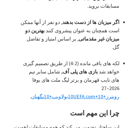
مسابقات بروید.
اگر میزبان ها از دست بدهند
, دو نفر از آنها ممکن
است همچنان به عنوان پیشروی کنند
بهترین دو
میزبان غیر مقدماتی
, بر اساس امتیاز و تفاضل
گل.
لکه های باقی مانده (2-4) از طریق تصمیم گیری
خواهد شد
بازی های پلی آف
, شامل سایر تیم
های نایب قهرمان و برتر لیگ ملت های یوفا
2026–27
رویترز
+10
+10
UEFA.com
بولاویپ
+10
نگهبان
.
چرا این مهم است
این ساختار تضمین می کند که همه مسابقات اهمیت