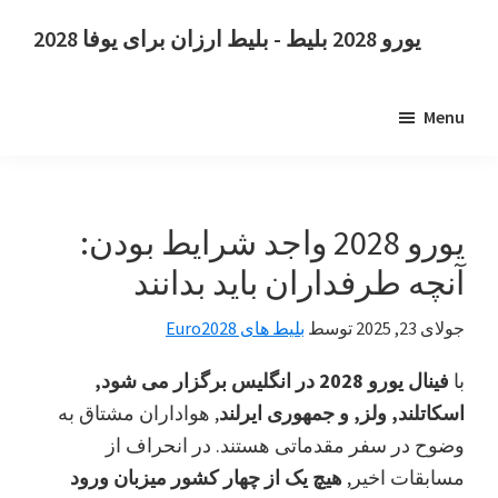
رفتن
پرش
یورو 2028 بلیط - بلیط ارزان برای یوفا 2028
به
به
یورو
نوار
محتوای
2028
اصلی
کناری
Menu
بلیط.
اصلی
یورو
2028
بلیط
یورو 2028 واجد شرایط بودن:
قهرمانی
آنچه طرفداران باید بدانند
فوتبال
اروپا
جولای 23, 2025
توسط
بلیط های Euro2028
یوفا,
با
فینال یورو 2028 در انگلیس برگزار می شود,
ومبلی
اسکاتلند, ولز, و جمهوری ایرلند
, هواداران مشتاق به
لندن,
وضوح در سفر مقدماتی هستند. در انحراف از
منچستر,
مسابقات اخیر,
هیچ یک از چهار کشور میزبان ورود
کاردیف,