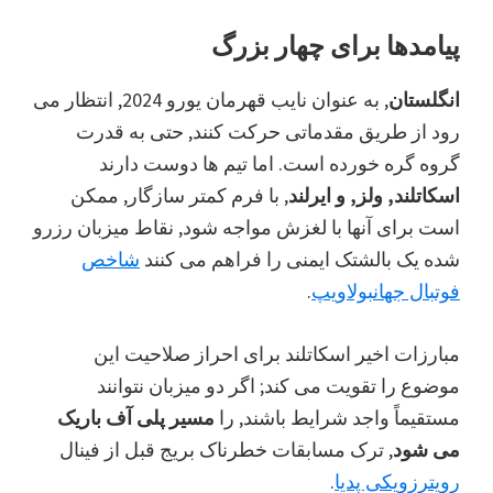
پیامدها برای چهار بزرگ
انگلستان
, به عنوان نایب قهرمان یورو 2024, انتظار می
رود از طریق مقدماتی حرکت کنند, حتی به قدرت
گروه گره خورده است. اما تیم ها دوست دارند
اسکاتلند, ولز, و ایرلند
, با فرم کمتر سازگار, ممکن
است برای آنها با لغزش مواجه شود, نقاط میزبان رزرو
شده یک بالشتک ایمنی را فراهم می کنند
شاخص
فوتبال جهان
بولاویپ
.
مبارزات اخیر اسکاتلند برای احراز صلاحیت این
موضوع را تقویت می کند; اگر دو میزبان نتوانند
مستقیماً واجد شرایط باشند, را
مسیر پلی آف باریک
می شود
, ترک مسابقات خطرناک بریج قبل از فینال
رویترز
ویکی پدیا
.