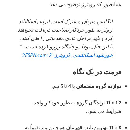
همانطور که رویترز توضیح می دهد:
انگلیس میزبان مشترک است, ایرلند, اسکاتلند
و ولز به طور خودکار صلاحیت دریافت نخواهند
کرد و باید مراحل عادی مقدماتی را طی کنند.
با این حال, یوفا دو جایگاه رزرو کرده است…”
خورشید اسکاتلندی
+2
رویترز
+2
+2
ESPN.com
فرمت در یک نگاه
دوازده گروه مقدماتی
با 4 تا 5 تیم.
12 برندگان گروه
The
به طور خودکار واجد
شرایط می شود.
8 بهترین نایب قهرمان
The
همچنین مستقیماً به