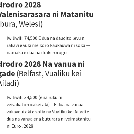
drodro 2028
Valenisarasara ni Matanitu
(bura, Welesi)
Iwiliwili: 74,500 E dua na dauqito levu ni
rakavi e vuki me koro kaukauwa ni soka —
namaka e dua na draki rorogo ..
drodro 2028 Na vanua ni
gade
(Belfast, Vualiku kei
Ailadi)
Iwiliwili: 34,500 (ena ruku ni
veivakatorocaketaki) – E dua na vanua
vakavoutaki e solia na Vualiku kei Ailadi e
dua na vanua ena buturara ni veimatanitu
ni Euro . 2028