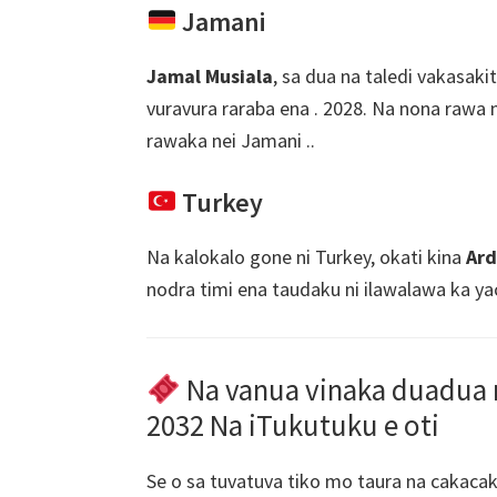
Jamani
Jamal Musiala
, sa dua na taledi vakasakit
vuravura raraba ena . 2028. Na nona rawa n
rawaka nei Jamani ..
Turkey
Na kalokalo gone ni Turkey, okati kina
Ard
nodra timi ena taudaku ni ilawalawa ka ya
Na vanua vinaka duadua me
2032 Na iTukutuku e oti
Se o sa tuvatuva tiko mo taura na cakacak