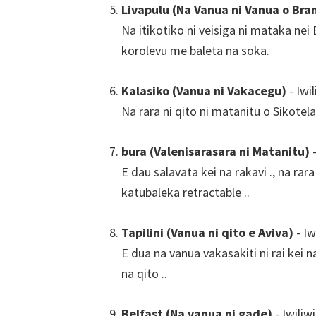
Livapulu (Na Vanua ni Vanua o Br
Na itikotiko ni veisiga ni mataka ne
korolevu me baleta na soka.
Kalasiko (Vanua ni Vakacegu)
- Iwil
Na rara ni qito ni matanitu o Sikotela
bura (Valenisarasara ni Matanitu)
-
E dau salavata kei na rakavi ., na rar
katubaleka retractable ..
Tapilini (Vanua ni qito e Aviva)
- Iw
E dua na vanua vakasakiti ni rai kei n
na qito ..
Belfast (Na vanua ni gade)
- Iwiliw