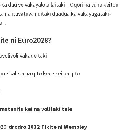
ka dau veivakayalolailaitaki .. Oqori na vuna keitou
a na ituvatuva nuitaki duadua ka vakayagataki-
 ..
kite ni Euro2028?
uvolivoli vakadeitaki
me baleta na qito kece kei na qito
i
matanitu kei na volitaki tale
020.
drodro 2032 Tikite ni Wembley