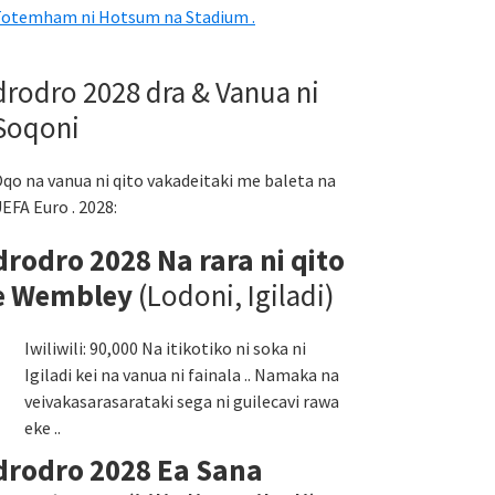
otemham ni Hotsum na Stadium .
drodro 2028 dra & Vanua ni
Soqoni
qo na vanua ni qito vakadeitaki me baleta na
EFA Euro . 2028:
drodro 2028 Na rara ni qito
e Wembley
(Lodoni, Igiladi)
Iwiliwili: 90,000 Na itikotiko ni soka ni
Igiladi kei na vanua ni fainala .. Namaka na
veivakasarasarataki sega ni guilecavi rawa
eke ..
drodro 2028 Ea Sana