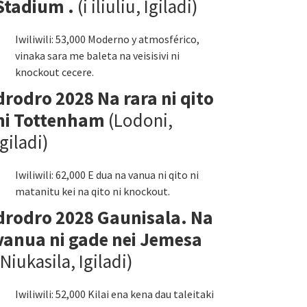
Stadium .
(i iliuliu, Igiladi)
Iwiliwili: 53,000 Moderno y atmosférico,
vinaka sara me baleta na veisisivi ni
knockout cecere.
drodro 2028 Na rara ni qito
ni Tottenham
(Lodoni,
Igiladi)
Iwiliwili: 62,000 E dua na vanua ni qito ni
matanitu kei na qito ni knockout.
drodro 2028 Gaunisala. Na
vanua ni gade nei Jemesa
(Niukasila, Igiladi)
Iwiliwili: 52,000 Kilai ena kena dau taleitaki