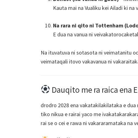
Kauta mai na Vualiku kei Ailadi ki na
Na rara ni qito ni Tottenham (Lodo
E dua na vanua ni veivakatorocaketaki 
Na ituvatuva ni sotasota ni veimatanitu o
veimataqali itovo vakavanua ni vakaraitaka
Dauqito me ra raica ena 
drodro 2028 ena vakatakilakilataka e dua 
tiko nikua e rairai yaco me ivakatakaraka
rai se o cei e rawa ni vakararamataka na veis