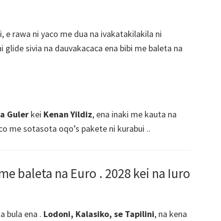
i, e rawa ni yaco me dua na ivakatakilakila ni
i glide sivia na dauvakacaca ena bibi me baleta na
a Guler
kei
Kenan Yildiz
, ena inaki me kauta na
co me sotasota oqo’s pakete ni kurabui ..
 baleta na Euro . 2028 kei na Iuro
a bula ena .
Lodoni, Kalasiko, se Tapilini
, na kena