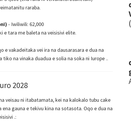
 veimatanitu raraba.
ni)
- Iwiliwili: 62,000
e tara me baleta na veisisivi elite.
qo e vakadeitaka vei ira na dausarasara e dua na
 tiko na vinaka duadua e solia na soka ni Iurope ..
Euro 2028
na veisau ni itabatamata, kei na kalokalo tubu cake
ra ena gauna e tekivu kina na sotasota. Oqo e dua na
isivi .: