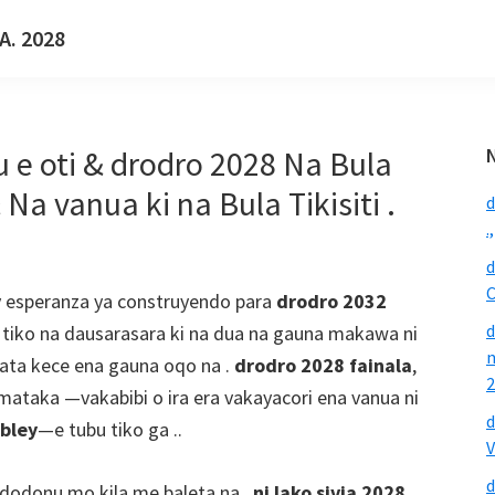
FA. 2028
 e oti & drodro 2028 Na Bula
 Na vanua ki na Bula Tikisiti .
d
.
d
C
y esperanza ya construyendo para
drodro 2032
d
ra tiko na dausarasara ki na dua na gauna makawa ni
n
mata kece ena gauna oqo na .
drodro 2028 fainala
,
2
 mataka —vakabibi o ira era vakayacori ena vanua ni
d
mbley
—e tubu tiko ga ..
V
d
 dodonu mo kila me baleta na .
ni lako sivia 2028