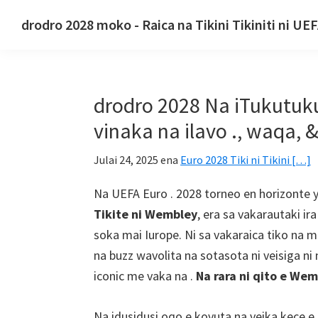
Sa
Skip
Lako
drodro 2028 moko - Raica na Tikini Tikiniti ni UE
rauta
ki
ki
drodro
me
na
na
2028
sa
lewena
tabana
moko.
na
lelevu
ni
drodro 2028 Na iTukutuku
drodro
yaca
.
yasana
2028
vinaka na ilavo ., waqa, &
taumada
taumada
UFA
o
Julai 24, 2025
ena
Euro 2028 Tiki ni Tikini […]
E
ira
Iurope
Na UEFA Euro . 2028 torneo en horizonte 
na
Football
Tikite ni Wembley
, era sa vakarautaki i
raica
Championship
soka mai Iurope. Ni sa vakaraica tiko na 
ni
na buzz wavolita na sotasota ni veisiga ni
Timis.,
iconic me vaka na .
Na rara ni qito e We
Ni
sa
Na idusidusi oqo e kovuta na veika kece e