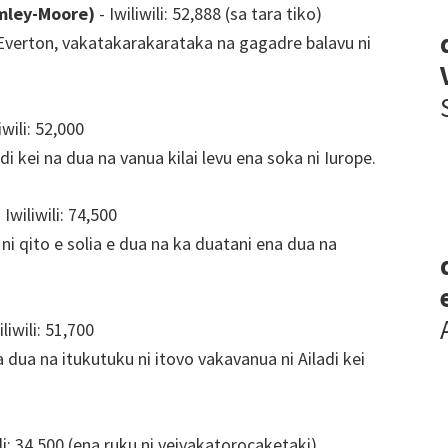
amley-Moore)
- Iwiliwili: 52,888 (sa tara tiko)
i Everton, vakatakarakarataka na gagadre balavu ni
iwili: 52,000
di kei na dua na vanua kilai levu ena soka ni Iurope.
 Iwiliwili: 74,500
a ni qito e solia e dua na ka duatani ena dua na
iliwili: 51,700
a dua na itukutuku ni itovo vakavanua ni Ailadi kei
ili: 34,500 (ena ruku ni veivakatorocaketaki)