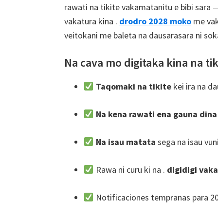
rawati na tikite vakamatanitu e bibi sara —
vakatura kina .
drodro 2028 moko
me vak
veitokani me baleta na dausarasara ni soka
Na cava mo digitaka kina na ti
Taqomaki na tikite
kei ira na da
Na kena rawati ena gauna dina
Na isau matata
sega na isau vun
Rawa ni curu ki na .
digidigi vaka
Notificaciones tempranas para 2