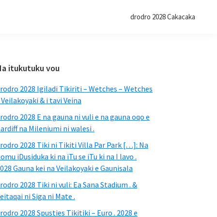
drodro 2028 Cakacaka
Tabacakacaka
Na itukutuku vou
taumada
rodro 2028 Igiladi Tikiriti – Wetches – Wetches
, Veilakoyaki & i tavi Veina
rodro 2028 E na gauna ni vuli e na gauna oqo e
ardiff na Mileniumi ni walesi .
rodro 2028 Tiki ni Tikiti Villa Par Park […]: Na
omu iDusiduka ki na iTu se iTu ki na I lavo .
028 Gauna kei na Veilakoyaki e Gaunisala
rodro 2028 Tiki ni vuli: Ea Sana Stadium . &
eitaqai ni Siga ni Mate .
rodro 2028 Spusties Tikitiki – Euro . 2028 e