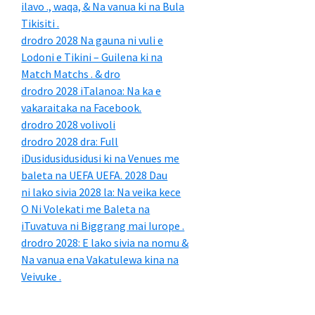
ilavo ., waqa, & Na vanua ki na Bula
Tikisiti .
drodro 2028 Na gauna ni vuli e
Lodoni e Tikini – Guilena ki na
Match Matchs . & dro
drodro 2028 iTalanoa: Na ka e
vakaraitaka na Facebook.
drodro 2028 volivoli
drodro 2028 dra: Full
iDusidusidusidusi ki na Venues me
baleta na UEFA UEFA. 2028 Dau
ni lako sivia 2028 la: Na veika kece
O Ni Volekati me Baleta na
iTuvatuva ni Biggrang mai Iurope .
drodro 2028: E lako sivia na nomu &
Na vanua ena Vakatulewa kina na
Veivuke .