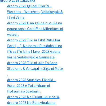
drodro 2028 Cakacaka
drodro 2028 Igiladi Tikiriti –
Wetches – Wetches ., Veilakoyaki &
i tavi Veina
drodro 2028 E na gauna ni vuli e na
gauna oqo e Cardiff na Mileniumi ni
walesi .
drodro 2028 Tiki ni Tikiti Villa Par
Park […]: Na nomu iDusiduka ki na
iTu se iTu ki na I lavo . 2028 Gauna
kei na Veilakoyaki e Gaunisala
drodro 2028 Tiki ni vuli: Ea Sana
Stadium . & Veitaqai ni Siga ni Mate
.
drodro 2028 Spusties Tikitiki –
Euro . 2028 e Totemham ni
Hotsum na Stadium .
drodro 2028 Na iTukutuku e oti &
drodro 2028 Na Bula vinaka na