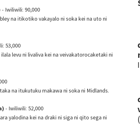
)
- Iwiliwili: 90,000
ley na itikotiko vakayalo ni soka kei na uto ni
li: 53,000
 ilala levu ni livaliva kei na veivakatorocaketaki ni
,000
taka na itukutuku makawa ni soka ni Midlands.
a)
- Iwiliwili: 52,000
ara yalodina kei na draki ni siga ni qito sega ni