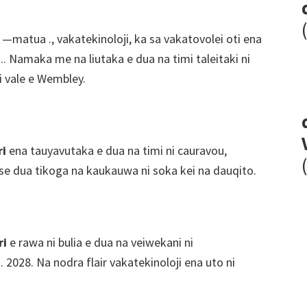
di —matua ., vakatekinoloji, ka sa vakatovolei oti ena
. Namaka me na liutaka e dua na timi taleitaki ni
ni vale e Wembley.
ri
ena tauyavutaka e dua na timi ni cauravou,
e se dua tikoga na kaukauwa ni soka kei na dauqito.
ri
e rawa ni bulia e dua na veiwekani ni
2028. Na nodra flair vakatekinoloji ena uto ni