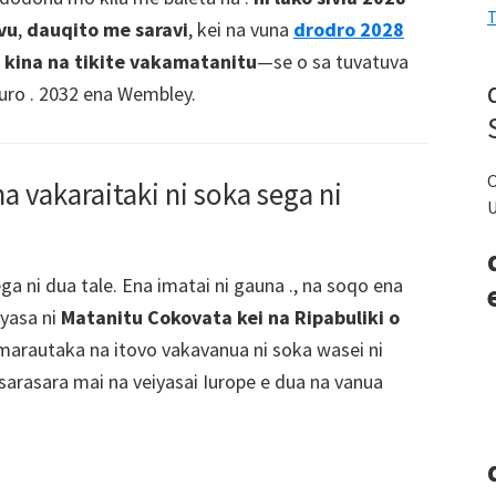
T
vu
,
dauqito me saravi
, kei na vuna
drodro 2028
kina na tikite vakamatanitu
—se o sa tuvatuva
 Euro . 2032 ena Wembley.
O
a vakaraitaki ni soka sega ni
U
ga ni dua tale. Ena imatai ni gauna ., na soqo ena
yasa ni
Matanitu Cokovata kei na Ripabuliki o
 marautaka na itovo vakavanua ni soka wasei ni
ausarasara mai na veiyasai Iurope e dua na vanua