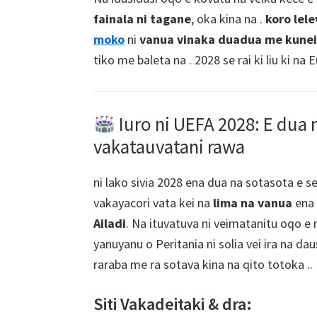
bula
fainala ni tagane
, oka kina na .
koro lele
vinaka
moko
ni
vanua vinaka duadua me kunei 
ko
tiko me baleta na . 2028 se rai ki liu ki na
Lodoni
ko
Lodoni.,
Iuro ni UEFA 2028: E dua n
i
vakatauvatani rawa
iliuliu,
bura,
ni lako sivia 2028 ena dua na sotasota e se
Villa
vakayacori vata kei na
lima na vanua
ena 
Par
Ailadi
. Na ituvatuva ni veimatanitu oqo e
Park
yanuyanu o Peritania ni solia vei ira na d
raraba me ra sotava kina na qito totoka ..
Siti Vakadeitaki & dra: