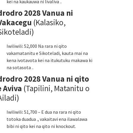
kei na kaukauwa ni livaliva ..
drodro 2028 Vanua ni
Vakacegu
(Kalasiko,
Sikoteladi)
Iwiliwili: 52,000 Na rara ni qito
vakamatanitu e Sikoteladi, kauta mai na
kena ivotavota kei na itukutuku makawa ki
na sotasota ..
drodro 2028 Vanua ni qito
e Aviva
(Tapilini, Matanitu o
Ailadi)
Iwiliwili: 51,700 – E dua na rara ni qito
totoka duadua ., vakaitavi ena ilawalawa
bibi ni qito kei na qito ni knockout.