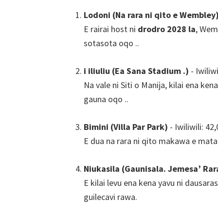
Lodoni (Na rara ni qito e Wembley
E rairai host ni
drodro 2028 la
, Wemb
sotasota oqo ..
i iliuliu (Ea Sana Stadium .)
- Iwiliwi
Na vale ni Siti o Manija, kilai ena kena
gauna oqo ..
Bimini (Villa Par Park)
- Iwiliwili: 42
E dua na rara ni qito makawa e mata
Niukasila (Gaunisala. Jemesa’ Rar
E kilai levu ena kena yavu ni dausaras
guilecavi rawa.