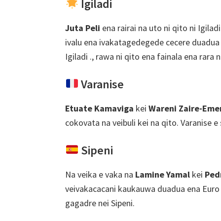
Igiladi
Juta Peli
ena rairai na uto ni qito ni Igila
ivalu ena ivakatagedegede cecere duadua .
Igiladi ., rawa ni qito ena fainala ena rara 
Varanise
Etuate Kamaviga
kei
Wareni Zaire-Eme
cokovata na veibuli kei na qito. Varanise 
Sipeni
Na veika e vaka na
Lamine Yamal
kei
Ped
veivakacacani kaukauwa duadua ena Euro . 
gagadre nei Sipeni.