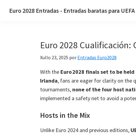
Saltar
Saltar
Saltar
Euro 2028 Entradas - Entradas baratas para UEFA
á
ao
á
Euro
navegación
contido
barra
2028
principal
principal
lateral
Entradas.
principal
Euro 2028 Cualificación: 
Euro
2028
Xullo 23, 2025
por
Entradas Euro2028
Entradas
do
With the
Euro 2028 finals set to be held
campionato
Irlanda
,
fans are eager for clarity on the 
de
tournaments
,
none of the four host nat
fútbol
implemented a safety net to avoid a potent
europeo
Hosts in the Mix
da
UEFA,
Unlike Euro
2024
and previous editions
,
UE
Wembley