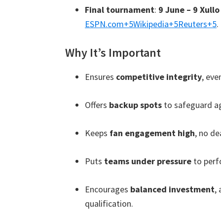
Final tournament
:
9
June –
9 Xullo
ESPN.com
+5
Wikipedia
+5
Reuters
+5
.
Why It’s Important
Ensures
competitive integrity
,
even
Offers
backup spots
to safeguard ag
Keeps
fan engagement high
,
no de
Puts
teams under pressure
to perf
Encourages
balanced investment
,
qualification
.