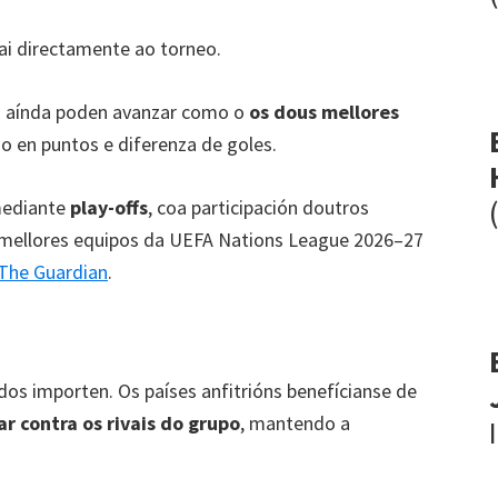
i directamente ao torneo.
s aínda poden avanzar como o
os dous mellores
o en puntos e diferenza de goles.
mediante
play-offs
, coa participación doutros
 mellores equipos da UEFA Nations League 2026–27
The Guardian
.
dos importen. Os países anfitrións benefícianse de
r contra os rivais do grupo
, mantendo a