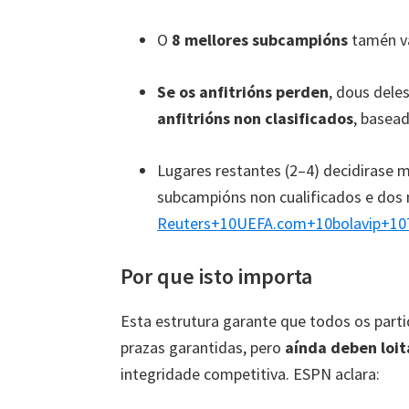
O
8 mellores subcampións
tamén va
Se os anfitrións perden
, dous dele
anfitrións non clasificados
, basead
Lugares restantes (2–4) decidirase 
subcampións non cualificados e dos
Reuters
+10
UEFA.com
+10
bolavip
+10
Por que isto importa
Esta estrutura garante que todos os parti
prazas garantidas, pero
aínda deben loita
integridade competitiva. ESPN aclara: