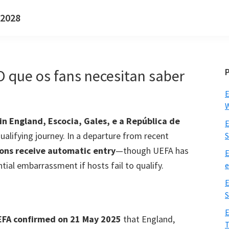
 2028
O que os fans necesitan saber
E
W
 in England
, Escocia, Gales, e a República de
E
qualifying journey
.
In a departure from recent
S
ions receive automatic entry
—though UEFA has
E
ial embarrassment if hosts fail to qualify
.
e
E
S
E
FA confirmed on
21
May
2025
that England
,
T