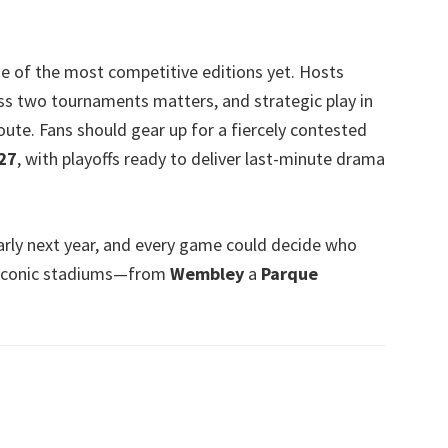
ne of the most competitive editions yet
.
Hosts
ss two tournaments matters
,
and strategic play in
oute
.
Fans should gear up for a fiercely contested
27
,
with playoffs ready to deliver last-minute drama
arly next year
,
and every game could decide who
en iconic stadiums—from
Wembley
a
Parque