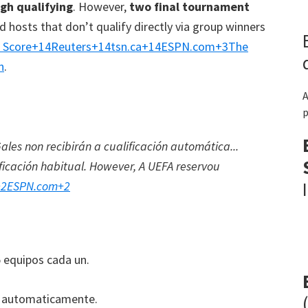
gh qualifying
.
However
,
two final tournament
d hosts that don’t qualify directly via group winners
 Score
+14
Reuters
+14
tsn.ca
+14
ESPN.com
+3
The
n
.
A
p
Gales non recibirán a cualificación automática...
ficación habitual.
However
, A UEFA reservou
+2
ESPN.com
+2
 equipos cada un.
r automaticamente.