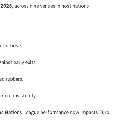
 2028
,
across nine venues in host nations
 for hosts
.
ainst early exits
.
ad rubbers
.
orm consistently
.
as Nations League performance now impacts Euro