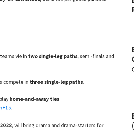
teams vie in
two single‑leg paths
,
semi-finals and
s compete in
three single‑leg paths
.
play
home‑and‑away ties
m
+15
.
 2028
,
will bring drama and drama-starters for