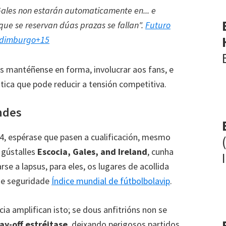
 Gales non estarán automaticamente en... e
que se reservan dúas prazas se fallan".
Futuro
Edimburgo
+15
ns mantéñense en forma, involucrar aos fans, e
ática que pode reducir a tensión competitiva.
andes
, espérase que pasen a cualificación, mesmo
 gústalles
Escocia, Gales,
and Ireland
, cunha
e a lapsus, para eles, os lugares de acollida
de seguridade
Índice mundial de fútbol
bolavip
.
cia amplifican isto; se dous anfitrións non se
ay-off estréitase
, deixando perigosos partidos