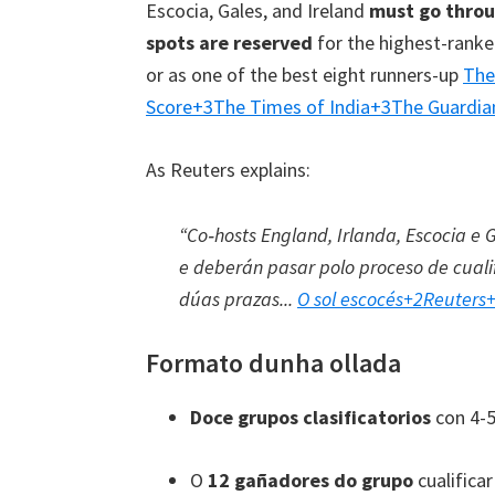
Escocia, Gales,
and Ireland
must go throu
London,
spots are reserved
for the highest-ranke
Manchester,
or as one of the best eight runners-up
The
Cardiff,
Score
+3
The Times of India
+3
The Guardia
Villa
Park
As Reuters explains
:
“Co‑hosts England
, Irlanda, Escocia e 
e deberán pasar polo proceso de cuali
dúas prazas...
O sol escocés
+2
Reuters
Formato dunha ollada
Doce grupos clasificatorios
con 4-5
O
12 gañadores do grupo
cualifica