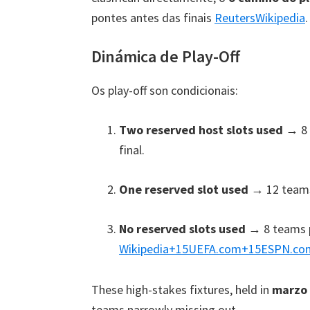
pontes antes das finais
Reuters
Wikipedia
.
Dinámica de Play-Off
Os play-off son condicionais:
Two reserved host slots used
→
8
final
.
One reserved slot used
→
12
team
No reserved slots used
→
8
teams 
Wikipedia
+15
UEFA.com
+15
ESPN.co
These high-stakes fixtures
,
held in
marzo
teams narrowly missing out
.