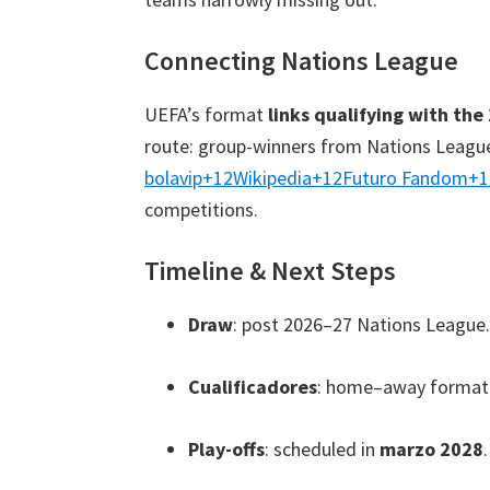
Connecting Nations League
UEFA’s format
links qualifying with th
route
:
group-winners from Nations League 
bolavip
+12
Wikipedia
+12
Futuro Fandom
+1
competitions
.
Timeline
&
Next Steps
Draw
:
post 2026–27 Nations League
.
Cualificadores
:
home–away format
Play-offs
:
scheduled in
marzo 2028
.