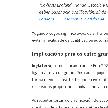
“Co‑hosts England
, Irlanda, Escocia e
deben pasar pola cualificación, aínda 
Fandom
+15
ESPN.com
+15
Noticias de 
Xogando xogos significativos, os anfitrió
evitar a facilidade da cualificación autom
Implicacións para os catro gr
Inglaterra
, como subcampión de Euro2024
ligado á forza do grupo. Pero aos equipos
forma menos consistente, poden enfrontars
reservados proporcionan unha almofada 
As recentes loitas de clasificación de Esco
clasifican directamente, o
o camiño do pl