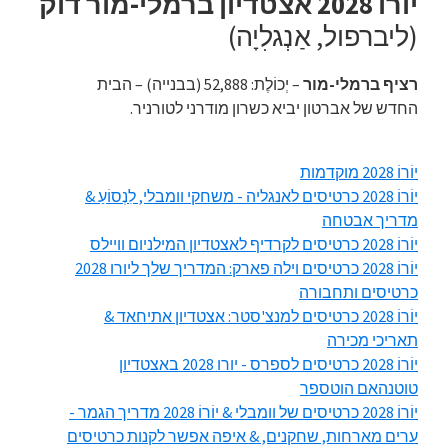
יוֹרוֹ 2028 אצטדיון ברמלי-מור דוק
(ליברפול, אַנְגלִיָה)
רציף ברמלי-מור
– יְכוֹלֶת: 52,888 (בבנייה) – הבית
החדש של אברטון יביא כשרון מודרני לטורניר.
יוֹרוֹ 2028 מוקדמות
יוֹרוֹ 2028 כרטיסים לאנגליה - משחקי וומבלי, לִנְסוֹעַ &
מדריך אבטחה
יוֹרוֹ 2028 כרטיסים לקרדיף לאצטדיון המילניום וויילס
יוֹרוֹ 2028 כרטיסים וילה פארק: המדריך שלך ליורו 2028
כרטיסים ותחבורה
יוֹרוֹ 2028 כרטיסים למנצ'סטר: אצטדיון אתיחאד &
תאריכי מכירה
יוֹרוֹ 2028 כרטיסים לספרס - יורו 2028 באצטדיון
טוטנהאם הוטספר
יוֹרוֹ 2028 כרטיסים של וומבלי & יוֹרוֹ 2028 מדריך הגמר -
ערים מארחות, שחקנים, & איפה אפשר לקנות כרטיסים