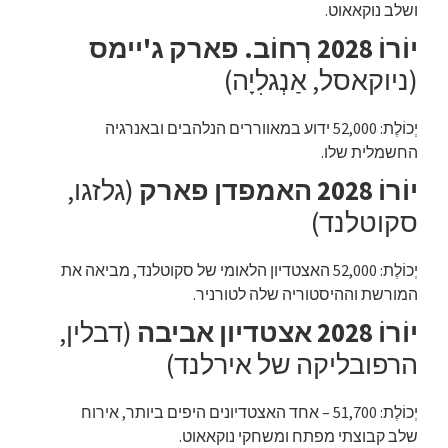
ושלב נוקאאוט.
יוֹרוֹ 2028 רְחוֹב. פארק ג'יימס
(ניוקאסל, אַנְגלִיָה)
יְכוֹלֶת: 52,000 ידוע במאווררים הנלהבים ובאנרגיה
החשמלית שלו.
יוֹרוֹ 2028 האמפדן פארק
(גלזגו,
סקוטלנד)
יְכוֹלֶת: 52,000 האצטדיון הלאומי של סקוטלנד, מביאה את
המורשת וההיסטוריה שלה לטורניר.
יוֹרוֹ 2028 אצטדיון אביבה
(דבלין,
הרפובליקה של אירלנד)
יְכוֹלֶת: 51,700 – אחד האצטדיונים היפים ביותר, אירוח
שלב קבוצתי מפתח ומשחקי נוקאאוט.