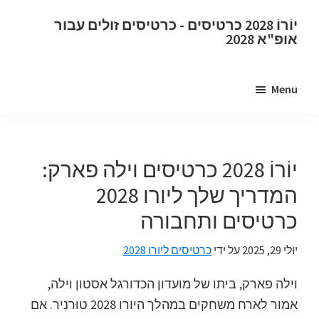
דלג
דלג
יוֹרוֹ 2028 כרטיסים - כרטיסים זולים עבור
לתוכן
לסרגל
אופ"א 2028
הצד
הראשי
יוֹרוֹ
הראשי
2028
Menu
כרטיסים.
יוֹרוֹ
2028
כרטיסים
יוֹרוֹ 2028 כרטיסים וילה פארק:
לאליפות
המדריך שלך ליורו 2028
אירופה
כרטיסים ותחבורה
בכדורגל
של
יולי 29, 2025
על ידי
כרטיסים ליורו 2028
אופ"א,
וומבלי
וילה פארק, ביתו של מועדון הכדורגל אסטון וילה,
לונדון,
אמור לארח משחקים במהלך היורו 2028 טוּרנִיר. אם