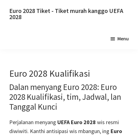
Langsung
Lumpat
Euro 2028 Tiket - Tiket murah kanggo UEFA
menyang
menyang
2028
konten
sidebar
Euro
utama
utama
2028
Menu
Tiket.
Euro
2028
Tiket
Euro 2028 Kualifikasi
Kejuaraan
Dalan menyang Euro 2028: Euro
Bola
2028 Kualifikasi, tim, Jadwal, lan
UEFA
Eropa,
Tanggal Kunci
Wembley
Perjalanan menyang
UEFA Euro 2028
wis resmi
London,
diwiwiti. Kanthi antisipasi wis mbangun, ing
Euro
Manchester,