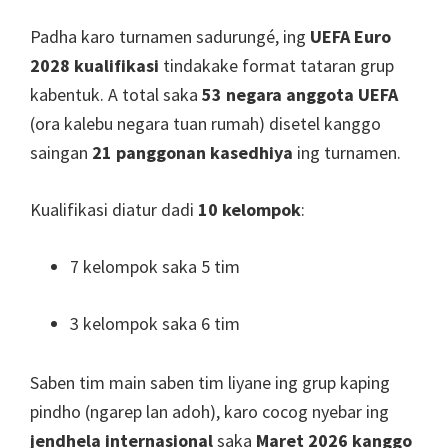
Padha karo turnamen sadurungé, ing
UEFA Euro
2028 kualifikasi
tindakake format tataran grup
kabentuk. A total saka
53 negara anggota UEFA
(ora kalebu negara tuan rumah) disetel kanggo
saingan
21 panggonan kasedhiya
ing turnamen.
Kualifikasi diatur dadi
10 kelompok
:
7 kelompok saka 5 tim
3 kelompok saka 6 tim
Saben tim main saben tim liyane ing grup kaping
pindho (ngarep lan adoh), karo cocog nyebar ing
jendhela internasional
saka
Maret 2026 kanggo