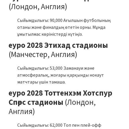
(Лондон, Англия)
Сыйымдылығы: 90,000 Ағылшын футболының
отаны және финалдың өтетін орны. Мұнда
ұмытылмас көріністерді күтіңіз.
еуро 2028 Этихад стадионы
(Манчестер, Англия)
Сыйымдылығы: 53,000 Заманауи және
атмосфералық, жоғары қарқынды нокаут
матчтары үшін тамаша.
еуро 2028 Тоттенхэм Хотспур
Спөрс стадионы
(Лондон,
Англия)
Сыйымдылығы: 62,000 Топ пен плей-офф