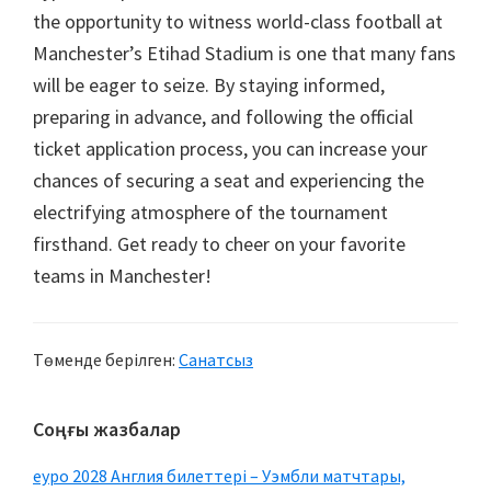
the opportunity to witness world-class football at
Manchester’s Etihad Stadium is one that many fans
will be eager to seize
.
By staying informed
,
preparing in advance
,
and following the official
ticket application process
,
you can increase your
chances of securing a seat and experiencing the
electrifying atmosphere of the tournament
firsthand
.
Get ready to cheer on your favorite
teams in Manchester
!
Төменде берілген:
Санатсыз
Негізгі
Соңғы жазбалар
бүйірлік
еуро 2028 Англия билеттері – Уэмбли матчтары,