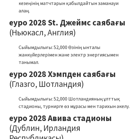
кезеңінің матчтарын қабылдайтын заманауи
алаң.
еуро 2028 St. Джеймс саябағы
(Ньюкасл, Англия)
Сыйымдылығы: 52,000 Өзінің ынталы
жанкүйерлерімен және электр энергиясымен
танымал.
еуро 2028 Хэмпден саябағы
(Глазго, Шотландия)
Сыйымдылығы: 52,000 Шотландияның ұлттық
стадионы, турнирге өз мұрасы мен тарихын әкелу.
еуро 2028 Авива стадионы
(Дублин, Ирландия
Республикасы)