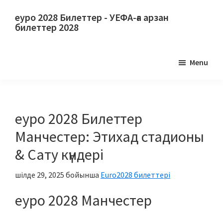
Негізгі
Негізгі
еуро 2028 Билеттер - УЕФА-ға арзан
мазмұнға
бүйірлік
билеттер 2028
өту
тақтаға
еуро
өту
2028
Menu
Билеттер.
еуро
2028
Футболдан
еуро 2028 Билеттер
Еуропа
Манчестер: Этихад стадионы
чемпионатының
& Сату күндері
билеттері,
Уэмбли
шілде 29, 2025
бойынша
Euro2028 билеттері
Лондон,
еуро 2028 Манчестер
Манчестер,
Кардифф,