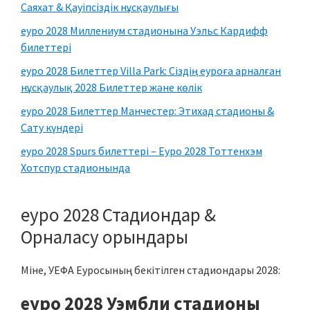
тақта
Саяхат & Қауіпсіздік нұсқаулығы
еуро 2028 Миллениум стадионына Уэльс Кардифф
билеттері
еуро 2028 Билеттер Villa Park: Сіздің еуроға арналған
нұсқаулық 2028 Билеттер және көлік
еуро 2028 Билеттер Манчестер: Этихад стадионы &
Сату күндері
еуро 2028 Spurs билеттері – Еуро 2028 Тоттенхэм
Хотспур стадионында
еуро 2028 Стадиондар &
Орналасу орындары
Міне, УЕФА Еуросының бекітілген стадиондары 2028:
еуро 2028 Уэмбли стадионы