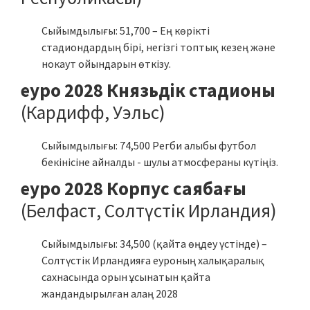
Сыйымдылығы: 51,700 – Ең көрікті
стадиондардың бірі, негізгі топтық кезең және
нокаут ойындарын өткізу.
еуро 2028 Князьдік стадионы
(Кардифф, Уэльс)
Сыйымдылығы: 74,500 Регби алыбы футбол
бекінісіне айналды - шулы атмосфераны күтіңіз.
еуро 2028 Корпус саябағы
(Белфаст, Солтүстік Ирландия)
Сыйымдылығы: 34,500 (қайта өңдеу үстінде) –
Солтүстік Ирландияға еуроның халықаралық
сахнасында орын ұсынатын қайта
жандандырылған алаң 2028