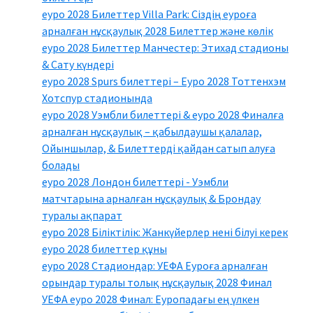
еуро 2028 Билеттер Villa Park: Сіздің еуроға
арналған нұсқаулық 2028 Билеттер және көлік
еуро 2028 Билеттер Манчестер: Этихад стадионы
& Сату күндері
еуро 2028 Spurs билеттері – Еуро 2028 Тоттенхэм
Хотспур стадионында
еуро 2028 Уэмбли билеттері & еуро 2028 Финалға
арналған нұсқаулық – қабылдаушы қалалар,
Ойыншылар, & Билеттерді қайдан сатып алуға
болады
еуро 2028 Лондон билеттері - Уэмбли
матчтарына арналған нұсқаулық & Брондау
туралы ақпарат
еуро 2028 Біліктілік: Жанкүйерлер нені білуі керек
еуро 2028 билеттер құны
еуро 2028 Стадиондар: УЕФА Еуроға арналған
орындар туралы толық нұсқаулық 2028 Финал
УЕФА еуро 2028 Финал: Еуропадағы ең үлкен