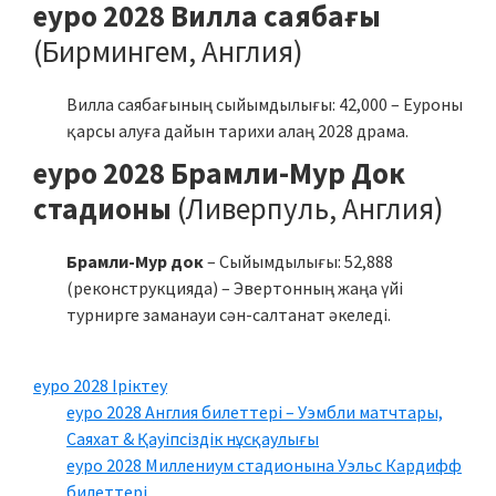
еуро 2028 Вилла саябағы
(Бирмингем, Англия)
Вилла саябағының сыйымдылығы: 42,000 – Еуроны
қарсы алуға дайын тарихи алаң 2028 драма.
еуро 2028 Брамли-Мур Док
стадионы
(Ливерпуль, Англия)
Брамли-Мур док
– Сыйымдылығы: 52,888
(реконструкцияда) – Эвертонның жаңа үйі
турнирге заманауи сән-салтанат әкеледі.
еуро 2028 Іріктеу
еуро 2028 Англия билеттері – Уэмбли матчтары,
Саяхат & Қауіпсіздік нұсқаулығы
еуро 2028 Миллениум стадионына Уэльс Кардифф
билеттері