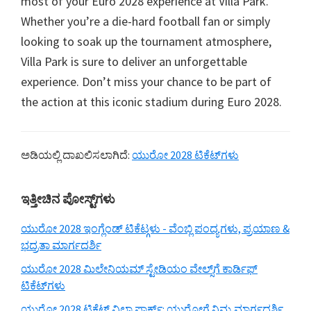
most of your Euro
2028
experience at Villa Park
.
Whether you’re a die-hard football fan or simply
looking to soak up the tournament atmosphere
,
Villa Park is sure to deliver an unforgettable
experience
.
Don’t miss your chance to be part of
the action at this iconic stadium during Euro
2028.
ಅಡಿಯಲ್ಲಿ ದಾಖಲಿಸಲಾಗಿದೆ:
ಯುರೋ 2028 ಟಿಕೆಟ್‌ಗಳು
ಪ್ರಾಥಮಿಕ
ಇತ್ತೀಚಿನ ಪೋಸ್ಟ್‌ಗಳು
ಅಡ್ಡಪಟ್ಟಿ
ಯುರೋ 2028 ಇಂಗ್ಲೆಂಡ್ ಟಿಕೆಟ್ಗಳು - ವೆಂಬ್ಲಿ ಪಂದ್ಯಗಳು, ಪ್ರಯಾಣ &
ಭದ್ರತಾ ಮಾರ್ಗದರ್ಶಿ
ಯುರೋ 2028 ಮಿಲೇನಿಯಮ್ ಸ್ಟೇಡಿಯಂ ವೇಲ್ಸ್‌ಗೆ ಕಾರ್ಡಿಫ್
ಟಿಕೆಟ್‌ಗಳು
ಯುರೋ 2028 ಟಿಕೆಟ್ ವಿಲ್ಲಾ ಪಾರ್ಕ್: ಯುರೋಗೆ ನಿಮ್ಮ ಮಾರ್ಗದರ್ಶಿ