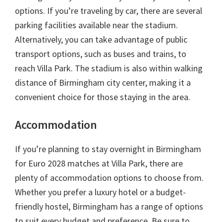
options
.
If you’re traveling by car
,
there are several
parking facilities available near the stadium
.
Alternatively
,
you can take advantage of public
transport options
,
such as buses and trains
,
to
reach Villa Park
.
The stadium is also within walking
distance of Birmingham city center
,
making it a
convenient choice for those staying in the area
.
Accommodation
If you’re planning to stay overnight in Birmingham
for Euro
2028
matches at Villa Park
,
there are
plenty of accommodation options to choose from
.
Whether you prefer a luxury hotel or a budget-
friendly hostel
,
Birmingham has a range of options
to suit every budget and preference
.
Be sure to