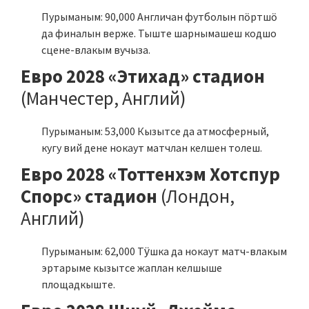
Пурыманым: 90,000 Англичан футболын пӧртшӧ
да финалын верже. Тыште шарнымашеш кодшо
сцене-влакым вучыза.
Евро 2028 «Этихад» стадион
(Манчестер, Англий)
Пурыманым: 53,000 Кызытсе да атмосферный,
кугу вий дене нокаут матчлан келшен толеш.
Евро 2028 «Тоттенхэм Хотспур
Спорс» стадион
(Лондон,
Англий)
Пурыманым: 62,000 Тӱшка да нокаут матч-влакым
эртарыме кызытсе жаплан келшыше
площадкыште.