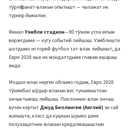
тӱрлӧ фанат-влакын опытышт — чылажат ик
турнир йымалне.
Финал
Уэмбли стадион
—90 тӱжем утла еҥым
вераҥдыме — кугу событий лийшаш. Уэмблиште
шотдымо историй футбол тат-влак лийыныт, да
Евро 2028 эше ик мондалтдыме главам ешараш
ямде.
Модшо-влак нерген ойлымо годым, Евро 2028
тӱнямбал шӱдыр-влакын вес тукымыштлан
ончыктымаш лийшаш. Поклонник-влак ончаш
вучен кертыт
Джуд Беллингем (Англий)
эн сай
жапыште, класс да кушкын шуымо дене
полузащитник-влакын кредалмашыштым