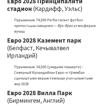
Евро 2028 Принципалити
стадион
(Кардифф, Уэльс)
Пурыманым: 74,500 Регби гигант футбол
крепостьыш савырнен — йӱк-йӱан атмосферым
вучаш.
Евро 2028 Каземент парк
(Белфаст, Кечывалвел
Ирландий)
Пурыманым: 34,500 (уэмдыме пашаште) –
Северный Ирландийлан Евро-н тӱнямбал
сценыштыже верым темлыше угыч ылыжтыме
вер 2028
Евро 2028 Вилла Парк
(Бирмингем, Англий)