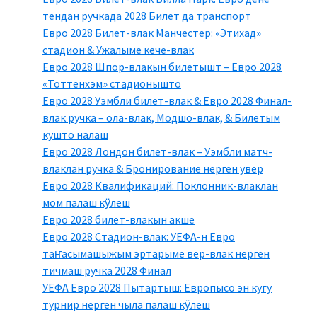
тендан ручкада 2028 Билет да транспорт
Евро 2028 Билет-влак Манчестер: «Этихад»
стадион & Ужалыме кече-влак
Евро 2028 Шпор-влакын билетышт – Евро 2028
«Тоттенхэм» стадионышто
Евро 2028 Уэмбли билет-влак & Евро 2028 Финал-
влак ручка – ола-влак, Модшо-влак, & Билетым
кушто налаш
Евро 2028 Лондон билет-влак – Уэмбли матч-
влаклан ручка & Бронирование нерген увер
Евро 2028 Квалификаций: Поклонник-влаклан
мом палаш кӱлеш
Евро 2028 билет-влакын акше
Евро 2028 Стадион-влак: УЕФА-н Евро
таҥасымашыжым эртарыме вер-влак нерген
тичмаш ручка 2028 Финал
УЕФА Евро 2028 Пытартыш: Европысо эн кугу
турнир нерген чыла палаш кӱлеш