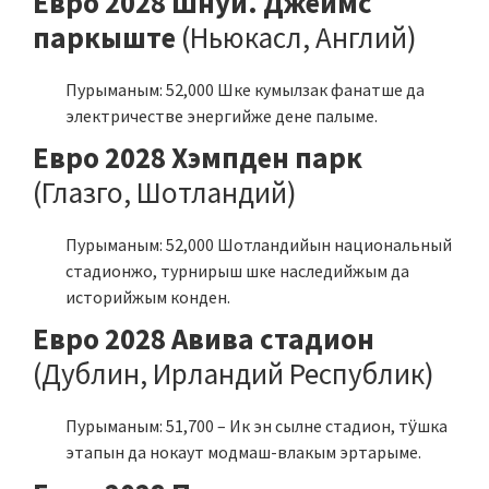
Евро 2028 Шнуй. Джеймс
паркыште
(Ньюкасл, Англий)
Пурыманым: 52,000 Шке кумылзак фанатше да
электричестве энергийже дене палыме.
Евро 2028 Хэмпден парк
(Глазго, Шотландий)
Пурыманым: 52,000 Шотландийын национальный
стадионжо, турнирыш шке наследийжым да
историйжым конден.
Евро 2028 Авива стадион
(Дублин, Ирландий Республик)
Пурыманым: 51,700 – Ик эн сылне стадион, тӱшка
этапын да нокаут модмаш-влакым эртарыме.