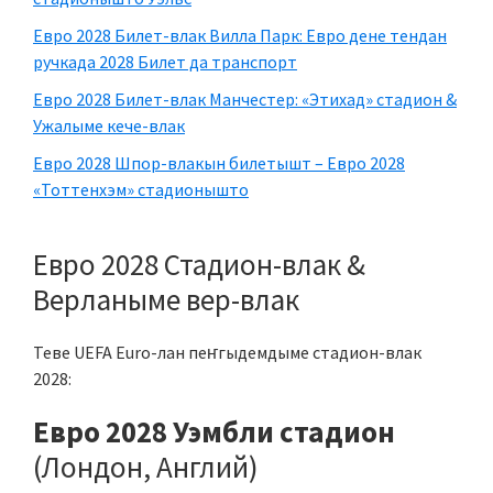
Евро 2028 Билет-влак Вилла Парк: Евро дене тендан
ручкада 2028 Билет да транспорт
Евро 2028 Билет-влак Манчестер: «Этихад» стадион &
Ужалыме кече-влак
Евро 2028 Шпор-влакын билетышт – Евро 2028
«Тоттенхэм» стадионышто
Евро 2028 Стадион-влак &
Верланыме вер-влак
Теве UEFA Euro-лан пеҥгыдемдыме стадион-влак
2028:
Евро 2028 Уэмбли стадион
(Лондон, Англий)