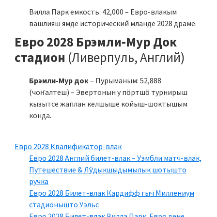
Вилла Парк емкость: 42,000 – Евро-влакым
вашлияш ямде исторический мланде 2028 драме.
Евро 2028 Брэмли-Мур Док
стадион
(Ливерпуль, Англий)
Брэмли-Мур док
– Пурыманым: 52,888
(чоҥалтеш) – Эвертонын у пӧртшӧ турнирыш
кызытсе жаплан келшыше койыш-шоктышым
конда.
Евро 2028 Квалификатор-влак
Евро 2028 Англий билет-влак – Уэмбли матч-влак,
Путешествие & Лӱдыкшыдымылык шотышто
ручка
Евро 2028 Билет-влак Кардифф гыч Миллениум
стадионышто Уэльс
Евро 2028 Билет-влак Вилла Парк: Евро дене