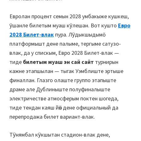
Евролан процент семын 2028 умбакыже кушкеш,
ӱшанле билетым муаш кӱлешан. Вот кушто
Евро
2028 Билет-влак
пура. Лӱдыкшыдымӧ
платформышт дене палыме, тергыме сатузо-
влак, да у спискым, Евро 2028 Билет-влак —
тиде
билетым муаш эн сай сайт
турнирын
кажне этапшылан — тыгак Уэмблиште эртыше
финаллан. Глазго олаште группо этапыште
драме але Дублиныште полуфиналыште
электричестве атмосферым поктен шогеда,
тиде тендан каяш йӧн дене официальный да
перепродажа билет вариант-влак.
Тӱнямбал кӱкшытан стадион-влак дене,