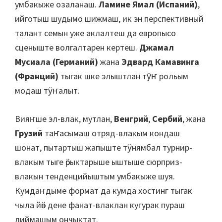
умбакыже озаланаш.
Ламине Ямал (Испаний)
,
ийготыш шудымо шижмаш, ик эн перспективный
талант семын уже аклалтеш да европысо
сценыште волгалтарен кертеш.
Джамал
Мусиала (Германий)
жана
Эдвард Камавинга
(Франций)
тыгак шке элыштлан тӱҥ рольым
модаш тӱҥалыт.
Вияҥше эл-влак, мутлан,
Венгрий
,
Сербий
, жана
Грузий
таҥасымаш отряд-влакым кондаш
шонат, пытартыш жапыште тӱнямбал турнир-
влакым тыге ӧрыктарыше ыштыше сюрприз-
влакын тенденцийыштым умбакыже шуя.
Кумдаҥдыме формат да кумда хостинг тыгак
чыла йӧн дене фанат-влаклан кугурак пураш
лиймашым ончыктат.