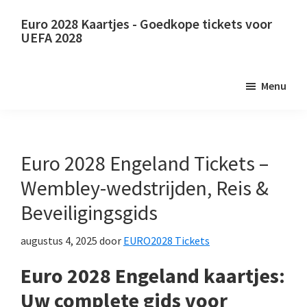
Sla
Ga
Euro 2028 Kaartjes - Goedkope tickets voor
naar
naar
UEFA 2028
hoofdinhoud
de
Euro
primaire
2028
Menu
zijbalk
Kaartjes.
Euro
2028
UEFA
Euro 2028 Engeland Tickets –
Europees
Wembley-wedstrijden, Reis &
voetbalkampioenschap
Beveiligingsgids
tickets,
Wembley
augustus 4, 2025
door
EURO2028 Tickets
London,
Euro 2028 Engeland kaartjes:
Manchester,
Stam,
Uw complete gids voor