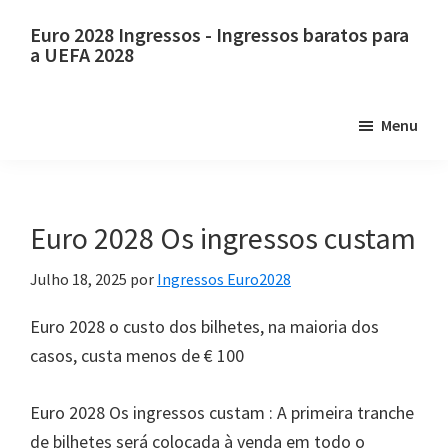
Pule
Pular
Euro 2028 Ingressos - Ingressos baratos para
para
para
a UEFA 2028
o
a
Euro
conteúdo
barra
2028
Menu
principal
lateral
Ingressos.
principal
Euro
2028
Ingressos
Euro 2028 Os ingressos custam
para
Julho 18, 2025
por
Ingressos Euro2028
o
campeonato
Euro 2028 o custo dos bilhetes, na maioria dos
de
casos, custa menos de € 100
futebol
europeu
Euro 2028 Os ingressos custam : A primeira tranche
da
de bilhetes será colocada à venda em todo o