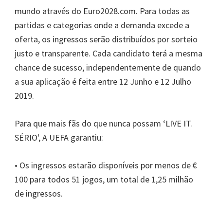
UEFA,
mundo através do Euro2028.com. Para todas as
Wembley
partidas e categorias onde a demanda excede a
London,
oferta, os ingressos serão distribuídos por sorteio
Manchester,
justo e transparente. Cada candidato terá a mesma
Cardiff,
chance de sucesso, independentemente de quando
Villa
a sua aplicação é feita entre 12 Junho e 12 Julho
Park
2019.
Para que mais fãs do que nunca possam ‘LIVE IT.
SÉRIO', A UEFA garantiu:
• Os ingressos estarão disponíveis por menos de €
100 para todos 51 jogos, um total de 1,25 milhão
de ingressos.