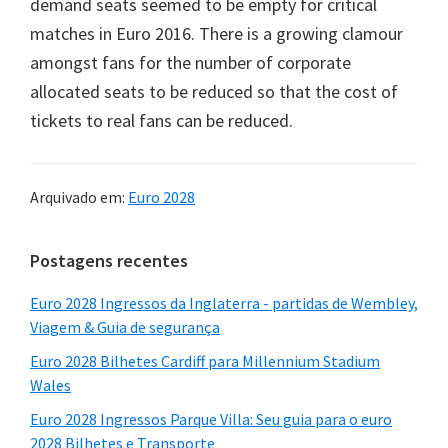
demand seats seemed to be empty for critical
matches in Euro
2016.
There is a growing clamour
amongst fans for the number of corporate
allocated seats to be reduced so that the cost of
tickets to real fans can be reduced
.
Arquivado em:
Euro 2028
Barra
Postagens recentes
lateral
Euro 2028 Ingressos da Inglaterra - partidas de Wembley,
principal
Viagem & Guia de segurança
Euro 2028 Bilhetes Cardiff para Millennium Stadium
Wales
Euro 2028 Ingressos Parque Villa: Seu guia para o euro
2028 Bilhetes e Transporte