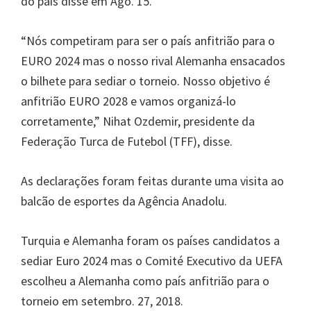
do país disse em Ago. 15.
UEFA,
Wembley
“Nós competiram para ser o país anfitrião para o
London,
EURO 2024 mas o nosso rival Alemanha ensacados
Manchester,
o bilhete para sediar o torneio. Nosso objetivo é
Cardiff,
anfitrião EURO 2028 e vamos organizá-lo
Villa
corretamente,” Nihat Ozdemir, presidente da
Park
Federação Turca de Futebol (TFF), disse.
As declarações foram feitas durante uma visita ao
balcão de esportes da Agência Anadolu.
Turquia e Alemanha foram os países candidatos a
sediar Euro 2024 mas o Comité Executivo da UEFA
escolheu a Alemanha como país anfitrião para o
torneio em setembro. 27, 2018.