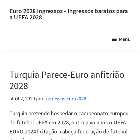
Pule
Pular
Euro 2028 Ingressos - Ingressos baratos para
para
para
a UEFA 2028
o
a
Euro
conteúdo
barra
2028
Menu
principal
lateral
Ingressos.
principal
Euro
2028
Ingressos
Turquia Parece-Euro anfitrião
para
2028
o
campeonato
abril 2, 2020
por
Ingressos Euro2028
de
Turquia pretende hospedar o campeonato europeu
futebol
de futebol UEFA em 2028, outro alvo após o UEFA
europeu
EURO 2024 licitação, cabeça federação de futebol
da