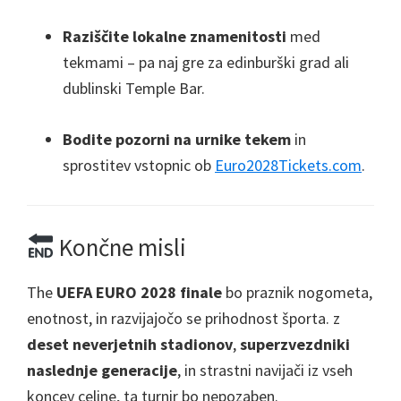
Raziščite lokalne znamenitosti
med
tekmami – pa naj gre za edinburški grad ali
dublinski Temple Bar.
Bodite pozorni na urnike tekem
in
sprostitev vstopnic ob
Euro2028Tickets.com
.
Končne misli
The
UEFA EURO 2028 finale
bo praznik nogometa,
enotnost, in razvijajočo se prihodnost športa. z
deset neverjetnih stadionov
,
superzvezdniki
naslednje generacije
, in strastni navijači iz vseh
koncev celine, ta turnir bo nepozaben.