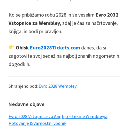
Ko se približamo robu 2028 in se veselim
Evro 2032
Vstopnice za Wembley
, zdaj je čas za načrtovanje,
knjiga, in bodi pripravljen.
Obisk
Euro2028Tickets.com
danes, da si
zagotovite svoj sedež na najbolj znanih nogometnih
dogodkih.
Shranjeno pod:
Evro 2028 Wembley
Primarna
Nedavne objave
stranska
Evro 2028 Vstopnice za Anglijo – tekme Wembleyja,
vrstica
Potovanje & Varnostni vodnik