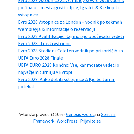
Evro 2028 Vstopnice za Wembley & Evro 2028 Vodnik
po finalu – mesta gostiteljice, Igralci, & Kje kupiti
vstopnice
Evro 2028 Vstopnice za London – vodnik po tekmah
Wembleyja & Informacije o rezervaciji
Evro 2028 Kvalifikacije: Kaj morajo oboževalci vedeti
Evro 2028 stroški vstopnic
Evro 2028 Stadioni: Celoten vodnik po prizoriščih za
UEFA Euro 2028 Finale
UEFA EURO 2028 Končno: Vse, kar morate vedeti o
največjem turnirju v Evropi
Evro 2028: Kako dobiti vstopnice & Kje bo turnir
potekal
Avtorske pravice © 2026 ·
Genesis vzorec
na
Genesis
Framework
·
WordPress
·
Prijavite se