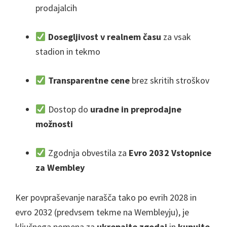
prodajalcih
Dosegljivost v realnem času
za vsak
stadion in tekmo
Transparentne cene
brez skritih stroškov
Dostop do
uradne in preprodajne
možnosti
Zgodnja obvestila za
Evro 2032 Vstopnice
za Wembley
Ker povpraševanje narašča tako po evrih 2028 in
evro 2032 (predvsem tekme na Wembleyju), je
ključnega pomena za
ukrepajte zgodaj
in
kupujte