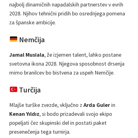
najbolj dinamičnih napadalskih partnerstev v evrih
2028. Njihov tehnični pridih bo osrednjega pomena
za španske ambicije.
Nemčija
Jamal Musiala
, že izjemen talent, lahko postane
svetovna ikona 2028. Njegova sposobnost drsenja
mimo branilcev bo bistvena za uspeh Nemčije.
Turčija
Mlajše turške zvezde, vključno z
Arda Guler
in
Kenan Yıldız
, si bodo prizadevali svojo ekipo
popeljati čez skupinski del in postati paket
presenečenja tega turnirja.