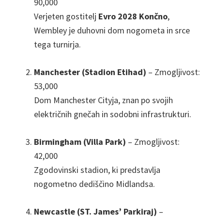
90,000
Verjeten gostitelj
Evro 2028 Končno
,
Wembley je duhovni dom nogometa in srce
tega turnirja.
Manchester (Stadion Etihad)
– Zmogljivost:
53,000
Dom Manchester Cityja, znan po svojih
električnih gnečah in sodobni infrastrukturi.
Birmingham (Villa Park)
– Zmogljivost:
42,000
Zgodovinski stadion, ki predstavlja
nogometno dediščino Midlandsa.
Newcastle (ST. James’ Parkiraj)
–