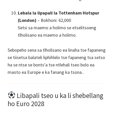
Lebala la lipapali la Tottenham Hotspur
(London)
– Bokhoni: 62,000
Setsi sa maemo a holimo se etselitsoeng
tlholisano ea maemo a holimo.
Sebopeho sena sa tlholisano ea linaha tse fapaneng
se tiisetsa balateli liphihlelo tse fapaneng tsa setso
ha se ntse se bonts'a tse ntlehali tseo bolo ea
maoto ea Europe e ka fanang ka tsona..
Libapali tseo u ka li shebellang
ho Euro 2028