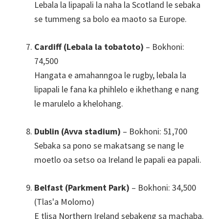
Lebala la lipapali la naha la Scotland le sebaka
se tummeng sa bolo ea maoto sa Europe.
Cardiff (Lebala la tobatoto)
– Bokhoni:
74,500
Hangata e amahanngoa le rugby, lebala la
lipapali le fana ka phihlelo e ikhethang e nang
le marulelo a khelohang.
Dublin (Avva stadium)
– Bokhoni: 51,700
Sebaka sa pono se makatsang se nang le
moetlo oa setso oa Ireland le papali ea papali.
Belfast (Parkment Park)
– Bokhoni: 34,500
(Tlas'a Molomo)
E tlisa Northern Ireland sebakeng sa machaba.