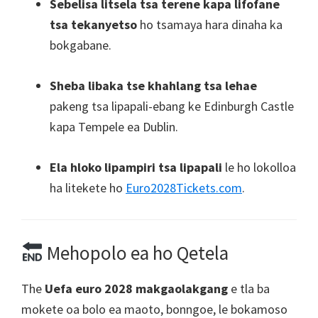
Sebelisa litsela tsa terene kapa lifofane
tsa tekanyetso
ho tsamaya hara dinaha ka
bokgabane.
Sheba libaka tse khahlang tsa lehae
pakeng tsa lipapali-ebang ke Edinburgh Castle
kapa Tempele ea Dublin.
Ela hloko lipampiri tsa lipapali
le ho lokolloa
ha litekete ho
Euro2028Tickets.com
.
Mehopolo ea ho Qetela
The
Uefa euro 2028 makgaolakgang
e tla ba
mokete oa bolo ea maoto, bonngoe, le bokamoso