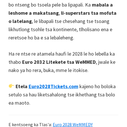
bo ntseng bo tsoela pele ba lipapali. Ka
mabala a
leshome a makatsang
,
li-superstars tsa mofuta
o latelang
, le libapali tse chesehang tse tsoang
likhutlong tsohle tsa kontinente, tlholisano ena e
reretsoe ho ba e sa lebaleheng.
Ha re ntse re atamela haufi le 2028 le ho lebella ka
thabo
Euro 2032 Litekete tsa WeMMED
, jwale ke
nako ya ho rera, buka, mme le itokise.
Etela
Euro2028Tickets.com
kajeno ho boloka
setulo sa hau liketsahalong tse ikhethang tsa bolo
ea maoto.
E kentsoeng ka Tlas'a:
Euro 2028 WeMMEDY