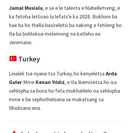
Jamal Musiala
, e se e le talenta e hlahelletseng, e
ka fetoha letšoao la lefats'e ka 2028. Bokhoni ba
hae ba ho thella basireletsi ba nakong e fetileng bo
tla ba bohlokoa molemong oa katleho ea
Jeremane.
Turkey
Linaleli tse nyane tsa Turkey, ho kenyeletsa
Arda
Guler
Mme
Kenan Yıldız
, e tla ikemisetsa ho isa
sehlopha sa bona ho feta mokhahlelo oa sehlopha
mme e be sephutheloana se makatsang sa
tlholisano ena.