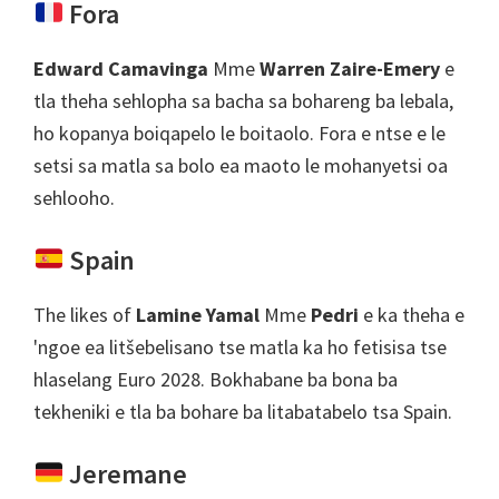
Fora
Edward Camavinga
Mme
Warren Zaire-Emery
e
tla theha sehlopha sa bacha sa bohareng ba lebala,
ho kopanya boiqapelo le boitaolo. Fora e ntse e le
setsi sa matla sa bolo ea maoto le mohanyetsi oa
sehlooho.
Spain
The likes of
Lamine Yamal
Mme
Pedri
e ka theha e
'ngoe ea litšebelisano tse matla ka ho fetisisa tse
hlaselang Euro 2028. Bokhabane ba bona ba
tekheniki e tla ba bohare ba litabatabelo tsa Spain.
Jeremane