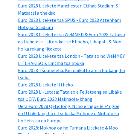
Euro 2028 Litekete Manchester: Etihad Stadium &
Matsatsi a thekiso
Euro 2028 Litekete tsa SPUS - Euro 2028 Attenham
Hotspur Stadium
Euro 2028 Litekete tsa WeMMED & Euro 2028 Tataiso
ea Lichelete - Litereke tse Khoebo, Libapali, & Moo
ho ka rekang litekete
Euro 2028 Litekete tsa London - Tataiso ho WeMMEY
LITLHAKISO & Lintlha tsa libuka
Euro 2028 Tšoaneleha: Ke maikutlo afe a hlokang ho
tseba
Euro 2028 Litekete li theko
Euro 2028 Li-Letata: Tataiso e Felletseng ea Libaka
tsa UEFA Euro 2028 Makhaola-khang
Uefa euro 2028 Qetellong: Ntho e 'ngoe le e' ngoe
eo U Lokelang ho e Tseba ka Mohope o Moholo ka
ho Fetisisa oa Europe
Euro 2028: Mokhoa oa ho Fumana Litekete & Moo