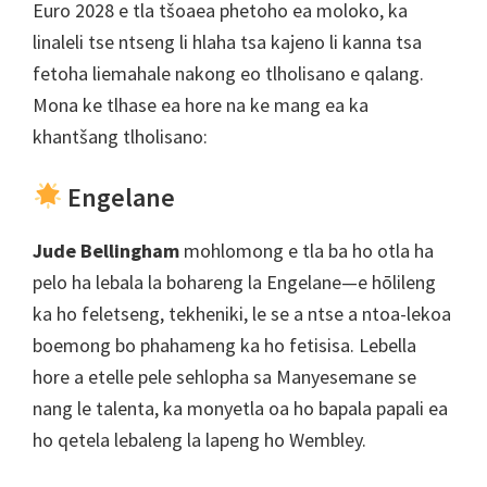
Euro 2028 e tla tšoaea phetoho ea moloko, ka
linaleli tse ntseng li hlaha tsa kajeno li kanna tsa
fetoha liemahale nakong eo tlholisano e qalang.
Mona ke tlhase ea hore na ke mang ea ka
khantšang tlholisano:
Engelane
Jude Bellingham
mohlomong e tla ba ho otla ha
pelo ha lebala la bohareng la Engelane—e hōlileng
ka ho feletseng, tekheniki, le se a ntse a ntoa-lekoa
boemong bo phahameng ka ho fetisisa. Lebella
hore a etelle pele sehlopha sa Manyesemane se
nang le talenta, ka monyetla oa ho bapala papali ea
ho qetela lebaleng la lapeng ho Wembley.