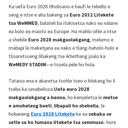
Mofupui
Ka uefa Euro 2028 tlholisano e haufi le tebello e
tsa
seng e ntse e aha bakeng sa
Euro 2032 Litekete
Machanka,
tsa WeMMED
, balateli ba itokisetsa nako ea nalane
WeMMED
ea bolo ea maoto ea Europe. Ha mahlo ohle a ntse
London,
a shebile
Euro 2028 makgaolakgang
, melumo e
Manchester,
mabapi le meketjana ea nako e tlang-haholo-holo e
Cardiff,
tšoaretsoeng libakeng tse ikhethang joalo ka
Villa
WeMEDY STADIM
—e tsoela pele ho hola.
Park
Tataiso ena e akaretsa tsohle tseo o hlokang ho li
tseba ka sesebelisoa
Uefa euro 2028
makgaolakgang a banna
, ho kenyeletsa le
metse
e amohelang baeti
,
libapali ho shebella
, le
hobaneng
Euro 2028 Litekete
ke ea
sebaka se
setle sa ho fumana litekete tsa semmuso
- hore