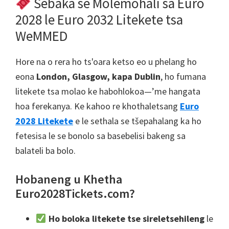
Sebaka se Molemohali sa Euro
2028 le Euro 2032 Litekete tsa
WeMMED
Hore na o rera ho ts'oara ketso eo u phelang ho
eona
London, Glasgow, kapa Dublin
, ho fumana
litekete tsa molao ke habohlokoa—’me hangata
hoa ferekanya. Ke kahoo re khothaletsang
Euro
2028 Litekete
e le sethala se tšepahalang ka ho
fetesisa le se bonolo sa basebelisi bakeng sa
balateli ba bolo.
Hobaneng u Khetha
Euro2028Tickets.com?
Ho boloka litekete tse sireletsehileng
le