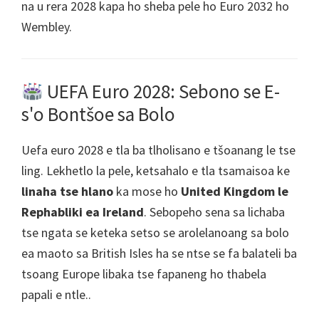
na u rera 2028 kapa ho sheba pele ho Euro 2032 ho
Wembley.
UEFA Euro 2028: Sebono se E-
s'o Bontšoe sa Bolo
Uefa euro 2028 e tla ba tlholisano e tšoanang le tse
ling. Lekhetlo la pele, ketsahalo e tla tsamaisoa ke
linaha tse hlano
ka mose ho
United Kingdom le
Rephabliki ea Ireland
. Sebopeho sena sa lichaba
tse ngata se keteka setso se arolelanoang sa bolo
ea maoto sa British Isles ha se ntse se fa balateli ba
tsoang Europe libaka tse fapaneng ho thabela
papali e ntle..