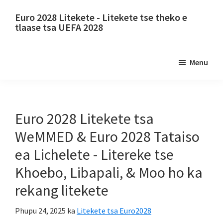
Skip
Fetela
Euro 2028 Litekete - Litekete tse theko e
ho
ho
tlaase tsa UEFA 2028
litaba
bara
Euro
tsa
ba
2028
Menu
sehlooho
pele
Litekete.
Euro
2028
Litekete
Euro 2028 Litekete tsa
tsa
WeMMED & Euro 2028 Tataiso
bolo
ea Lichelete - Litereke tse
ea
Khoebo, Libapali, & Moo ho ka
maoto
tsa
rekang litekete
Uefa
Phupu 24, 2025
ka
Litekete tsa Euro2028
tsa