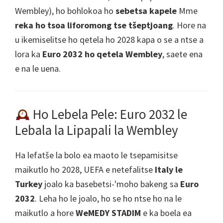
Wembley), ho bohlokoa ho
sebetsa kapele
Mme
reka ho tsoa liforomong tse tšeptjoang
. Hore na
u ikemiselitse ho qetela ho 2028 kapa o se a ntse a
lora ka
Euro 2032 ho qetela Wembley
, saete ena
e na le uena.
Ho Lebela Pele: Euro 2032 le
Lebala la Lipapali la Wembley
Ha lefatše la bolo ea maoto le tsepamisitse
maikutlo ho 2028, UEFA e netefalitse
Italy le
Turkey
joalo ka basebetsi-'moho bakeng sa
Euro
2032
. Leha ho le joalo, ho se ho ntse ho na le
maikutlo a hore
WeMEDY STADIM
e ka boela ea