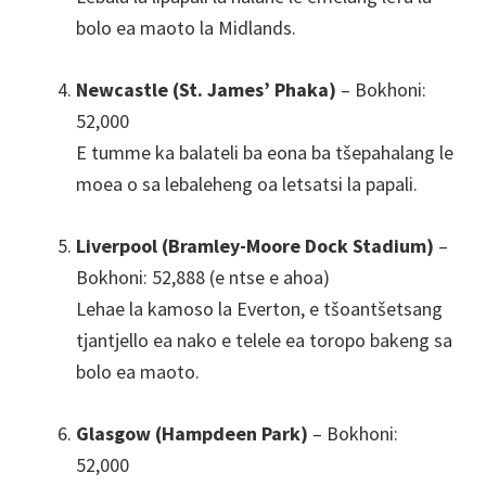
bolo ea maoto la Midlands.
Newcastle (St. James’ Phaka)
– Bokhoni:
52,000
E tumme ka balateli ba eona ba tšepahalang le
moea o sa lebaleheng oa letsatsi la papali.
Liverpool (Bramley-Moore Dock Stadium)
–
Bokhoni: 52,888 (e ntse e ahoa)
Lehae la kamoso la Everton, e tšoantšetsang
tjantjello ea nako e telele ea toropo bakeng sa
bolo ea maoto.
Glasgow (Hampdeen Park)
– Bokhoni:
52,000