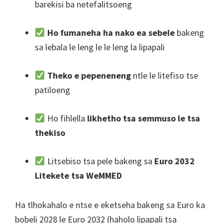
barekisi ba netefalitsoeng
Ho fumaneha ha nako ea sebele
bakeng
sa lebala le leng le le leng la lipapali
Theko e pepeneneng
ntle le litefiso tse
patiloeng
Ho fihlella
likhetho tsa semmuso le tsa
thekiso
Litsebiso tsa pele bakeng sa
Euro 2032
Litekete tsa WeMMED
Ha tlhokahalo e ntse e eketseha bakeng sa Euro ka
bobeli 2028 le Euro 2032 (haholo lipapali tsa