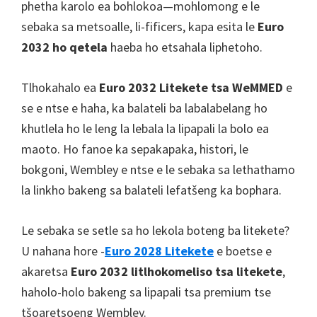
phetha karolo ea bohlokoa—mohlomong e le
sebaka sa metsoalle, li-fificers, kapa esita le
Euro
2032 ho qetela
haeba ho etsahala liphetoho.
Tlhokahalo ea
Euro 2032 Litekete tsa WeMMED
e
se e ntse e haha, ka balateli ba labalabelang ho
khutlela ho le leng la lebala la lipapali la bolo ea
maoto. Ho fanoe ka sepakapaka, histori, le
bokgoni, Wembley e ntse e le sebaka sa lethathamo
la linkho bakeng sa balateli lefatšeng ka bophara.
Le sebaka se setle sa ho lekola boteng ba litekete?
U nahana hore -
Euro 2028 Litekete
e boetse e
akaretsa
Euro 2032 litlhokomeliso tsa litekete
,
haholo-holo bakeng sa lipapali tsa premium tse
tšoaretsoeng Wembley.