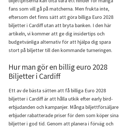
biljettpriserna kan ofta vara ett hinder för många
Cardiff,
fans som vill gå på matcherna. Men frukta inte,
Villa
eftersom det finns sätt att göra billiga Euro 2028
Park
biljetter i Cardiff utan att bryta banken. I den här
artikeln, vi kommer att ge dig insidertips och
budgetvänliga alternativ för att hjälpa dig spara
stort på biljetter till den kommande turneringen.
Hur man gör en billig euro 2028
Biljetter i Cardiff
Ett av de bästa sätten att få billiga Euro 2028
biljetter i Cardiff är att hålla utkik efter early bird-
erbjudanden och kampanjer. Många biljettförsäljare
erbjuder rabatterade priser för dem som köper sina
biljetter i god tid. Genom att planera i förväg och