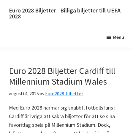
Hoppa
Hoppa
Euro 2028 Biljetter - Billiga biljetter till UEFA
till
till
2028
huvudinnehållet
primär
Euro
sidofält
2028
Menu
Biljetter.
Euro
2028
Biljetter
Euro 2028 Biljetter Cardiff till
till
Millennium Stadium Wales
UEFA
fotbolls-
augusti 4, 2025
av
Euro2028-biljetter
EM,
Med Euro 2028 närmar sig snabbt, fotbollsfans i
Wembley
Cardiff är ivriga att säkra biljetter för att se sina
London,
favoritlag spela på Millennium Stadium. Dock,
Manchester,