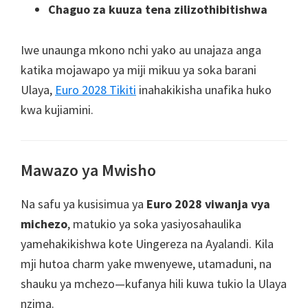
Chaguo za kuuza tena zilizothibitishwa
Iwe unaunga mkono nchi yako au unajaza anga
katika mojawapo ya miji mikuu ya soka barani
Ulaya,
Euro 2028 Tikiti
inahakikisha unafika huko
kwa kujiamini.
Mawazo ya Mwisho
Na safu ya kusisimua ya
Euro 2028 viwanja vya
michezo
, matukio ya soka yasiyosahaulika
yamehakikishwa kote Uingereza na Ayalandi. Kila
mji hutoa charm yake mwenyewe, utamaduni, na
shauku ya mchezo—kufanya hili kuwa tukio la Ulaya
nzima.