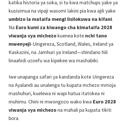
UEFA,
katika historia ya soka, si tu kwa matchups yake ya
Wembley
kusisimua na vipaji wasomi lakini pia kwa ajili yake
London,
umbizo la mataifa mengi lisilokuwa na kifani
.
Manchester,
Na
Euro kumi za kiwango cha kimataifa 2028
Cardiff,
viwanja vya michezo
kuenea kote
nchi tano
Hifadhi
mwenyeji
-Uingereza, Scotland, Wales, Ireland ya
ya
Kaskazini, na Jamhuri ya Ireland—shindano hili
Villa
linaahidi uzoefu wa kipekee wa mashabiki.
Iwe unapanga safari ya kandanda kote Uingereza
na Ayalandi au unalenga tu kupata mchezo mmoja
mashuhuri, kuelewa ni wapi hatua itatokea ni
muhimu. Chini ni mwongozo wako kwa
Euro 2028
viwanja vya michezo
na mahali pa kupata tikiti
bora.