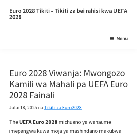
Ruka
Skip
Euro 2028 Tikiti - Tikiti za bei rahisi kwa UEFA
kwa
to
2028
yaliyomo
primary
Euro
kuu
sidebar
2028
Menu
Tikiti.
Euro
2028
Tikiti
Euro 2028 Viwanja: Mwongozo
za
Kamili wa Mahali pa UEFA Euro
ubingwa
2028 Fainali
wa
mpira
Julai 18, 2025
na
Tikiti za Euro2028
wa
miguu
The
UEFA Euro 2028
michuano ya wanaume
wa
imepangwa kuwa moja ya mashindano makubwa