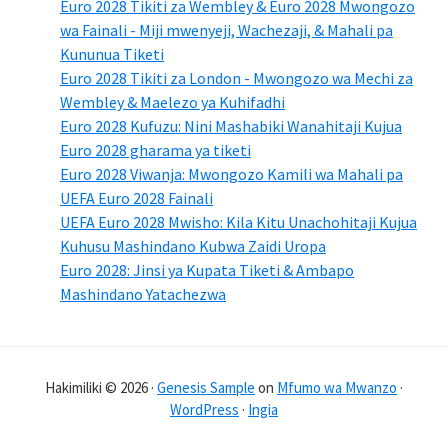
Euro 2028 Tikiti za Wembley & Euro 2028 Mwongozo
wa Fainali - Miji mwenyeji, Wachezaji, & Mahali pa
Kununua Tiketi
Euro 2028 Tikiti za London - Mwongozo wa Mechi za
Wembley & Maelezo ya Kuhifadhi
Euro 2028 Kufuzu: Nini Mashabiki Wanahitaji Kujua
Euro 2028 gharama ya tiketi
Euro 2028 Viwanja: Mwongozo Kamili wa Mahali pa
UEFA Euro 2028 Fainali
UEFA Euro 2028 Mwisho: Kila Kitu Unachohitaji Kujua
Kuhusu Mashindano Kubwa Zaidi Uropa
Euro 2028: Jinsi ya Kupata Tiketi & Ambapo
Mashindano Yatachezwa
Hakimiliki © 2026 ·
Genesis Sample
on
Mfumo wa Mwanzo
·
WordPress
·
Ingia