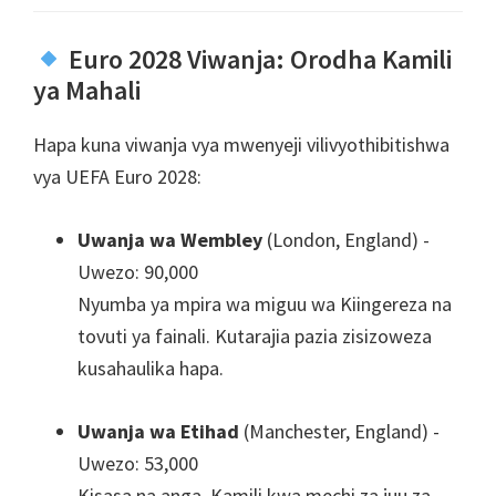
Euro 2028 Viwanja: Orodha Kamili
ya Mahali
Hapa kuna viwanja vya mwenyeji vilivyothibitishwa
vya UEFA Euro 2028:
Uwanja wa Wembley
(London, England) -
Uwezo: 90,000
Nyumba ya mpira wa miguu wa Kiingereza na
tovuti ya fainali. Kutarajia pazia zisizoweza
kusahaulika hapa.
Uwanja wa Etihad
(Manchester, England) -
Uwezo: 53,000
Kisasa na anga, Kamili kwa mechi za juu za