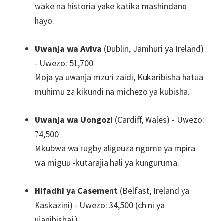
wake na historia yake katika mashindano
hayo.
Uwanja wa Aviva
(Dublin, Jamhuri ya Ireland)
- Uwezo: 51,700
Moja ya uwanja mzuri zaidi, Kukaribisha hatua
muhimu za kikundi na michezo ya kubisha.
Uwanja wa Uongozi
(Cardiff, Wales) - Uwezo:
74,500
Mkubwa wa rugby aligeuza ngome ya mpira
wa miguu -kutarajia hali ya kunguruma.
Hifadhi ya Casement
(Belfast, Ireland ya
Kaskazini) - Uwezo: 34,500 (chini ya
ujanibishaji)