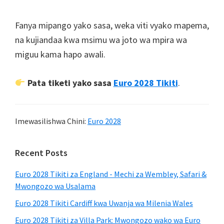
Fanya mipango yako sasa, weka viti vyako mapema,
na kujiandaa kwa msimu wa joto wa mpira wa
miguu kama hapo awali.
Pata tiketi yako sasa
Euro 2028 Tikiti
.
Imewasilishwa Chini:
Euro 2028
Primary
Recent Posts
Sidebar
Euro 2028 Tikiti za England - Mechi za Wembley, Safari &
Mwongozo wa Usalama
Euro 2028 Tikiti Cardiff kwa Uwanja wa Milenia Wales
Euro 2028 Tikiti za Villa Park: Mwongozo wako wa Euro