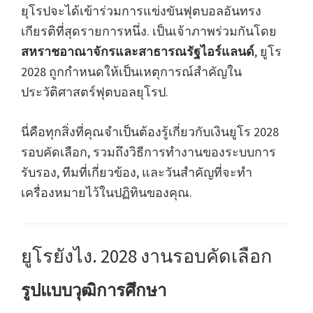
ยุโรปจะได้เข้าร่วมการแข่งขันฟุตบอลอันทรง
ลีย์
เกียรติที่สุดรายการหนึ่ง. เป็นเจ้าภาพร่วมกันโดย
ลอนดอน,
สหราชอาณาจักรและสาธารณรัฐไอร์แลนด์
, ยูโร
แมน
2028 ถูกกำหนดให้เป็นเหตุการณ์สำคัญใน
เชส
ประวัติศาสตร์ฟุตบอลยุโรป.
เตอร์,
คาร์ดิฟ
นี่คือทุกสิ่งที่คุณจำเป็นต้องรู้เกี่ยวกับเงินยูโร 2028
ฟ์,
รอบคัดเลือก, รวมถึงวิธีการทำงานของระบบการ
วิลล่า
รับรอง, ทีมที่เกี่ยวข้อง, และวันสำคัญที่จะทำ
ปาร์ค
เครื่องหมายไว้ในปฏิทินของคุณ.
ยูโรยังไง. 2028 งานรอบคัดเลือก
รูปแบบวุฒิการศึกษา