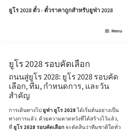
ข้าม
ข้าม
ยูโร 2028 ตั๋ว - ตั๋วราคาถูกสำหรับยูฟ่า 2028
ไป
ไป
ยูโร
ที่
ที่
2028
เนื้อหา
แถบ
Menu
ตั๋ว.
หลัก
ด้าน
ยูโร
ข้าง
2028
หลัก
ตั๋ว
ยูโร 2028 รอบคัดเลือก
ฟุตบอล
ถนนสู่ยูโร 2028: ยูโร 2028 รอบคัด
ชิง
เลือก, ทีม, กำหนดการ, และวัน
แชมป์
ยุ
สำคัญ
โรป
การเดินทางไป
ยูฟ่า ยูโร 2028
ได้เริ่มต้นอย่างเป็น
ยู
ทางการแล้ว. ด้วยความคาดหวังที่ได้สร้างไว้แล้ว,
ฟ่า,
ที่
ยูโร 2028 รอบคัดเลือก
จะตัดสินว่าทีมชาติใดทั่ว
เวมบ