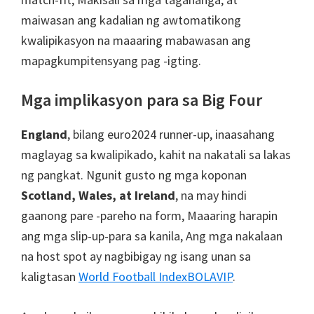
maiwasan ang kadalian ng awtomatikong
kwalipikasyon na maaaring mabawasan ang
mapagkumpitensyang pag -igting.
Mga implikasyon para sa Big Four
England
, bilang euro2024 runner-up, inaasahang
maglayag sa kwalipikado, kahit na nakatali sa lakas
ng pangkat. Ngunit gusto ng mga koponan
Scotland, Wales, at Ireland
, na may hindi
gaanong pare -pareho na form, Maaaring harapin
ang mga slip-up-para sa kanila, Ang mga nakalaan
na host spot ay nagbibigay ng isang unan sa
kaligtasan
World Football Index
BOLAVIP
.