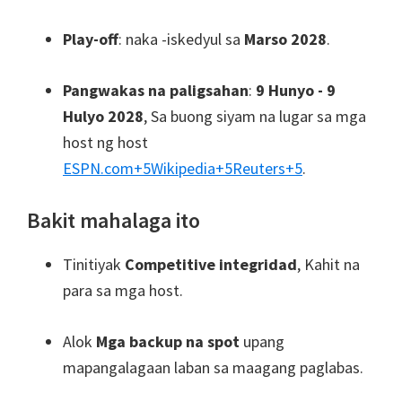
Play-off
: naka -iskedyul sa
Marso 2028
.
Pangwakas na paligsahan
:
9 Hunyo - 9
Hulyo 2028
, Sa buong siyam na lugar sa mga
host ng host
ESPN.com
+5
Wikipedia
+5
Reuters
+5
.
Bakit mahalaga ito
Tinitiyak
Competitive integridad
, Kahit na
para sa mga host.
Alok
Mga backup na spot
upang
mapangalagaan laban sa maagang paglabas.