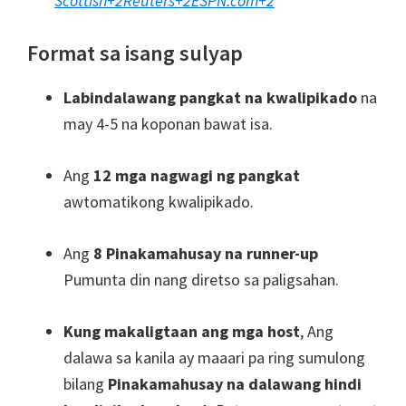
Scottish
+2
Reuters
+2
ESPN.com
+2
Format sa isang sulyap
Labindalawang pangkat na kwalipikado
na
may 4-5 na koponan bawat isa.
Ang
12 mga nagwagi ng pangkat
awtomatikong kwalipikado.
Ang
8 Pinakamahusay na runner-up
Pumunta din nang diretso sa paligsahan.
Kung makaligtaan ang mga host
, Ang
dalawa sa kanila ay maaari pa ring sumulong
bilang
Pinakamahusay na dalawang hindi