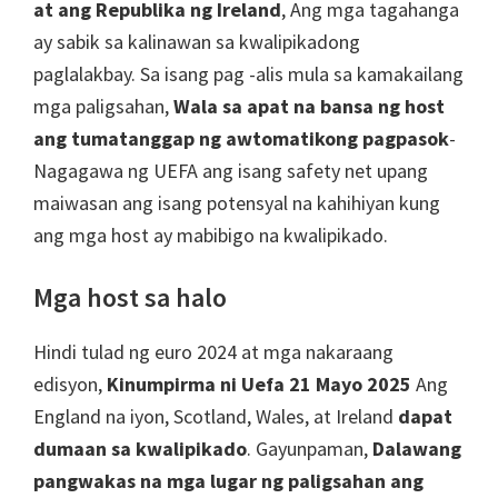
Manchester,
at ang Republika ng Ireland
, Ang mga tagahanga
Cardiff,
ay sabik sa kalinawan sa kwalipikadong
Villa
paglalakbay. Sa isang pag -alis mula sa kamakailang
Park
mga paligsahan,
Wala sa apat na bansa ng host
ang tumatanggap ng awtomatikong pagpasok
-
Nagagawa ng UEFA ang isang safety net upang
maiwasan ang isang potensyal na kahihiyan kung
ang mga host ay mabibigo na kwalipikado.
Mga host sa halo
Hindi tulad ng euro 2024 at mga nakaraang
edisyon,
Kinumpirma ni Uefa 21 Mayo 2025
Ang
England na iyon, Scotland, Wales, at Ireland
dapat
dumaan sa kwalipikado
. Gayunpaman,
Dalawang
pangwakas na mga lugar ng paligsahan ang