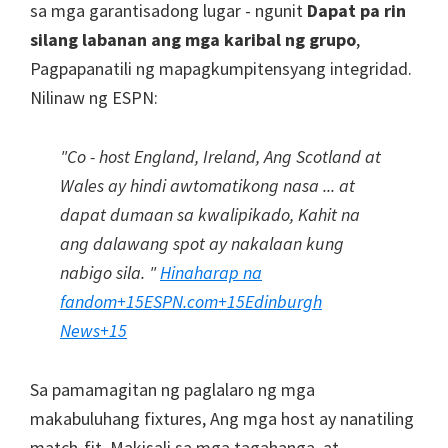
sa mga garantisadong lugar - ngunit
Dapat pa rin
silang labanan ang mga karibal ng grupo
,
Pagpapanatili ng mapagkumpitensyang integridad.
Nilinaw ng ESPN:
"Co - host England, Ireland, Ang Scotland at
Wales ay hindi awtomatikong nasa ... at
dapat dumaan sa kwalipikado, Kahit na
ang dalawang spot ay nakalaan kung
nabigo sila. "
Hinaharap na
fandom
+15
ESPN.com
+15
Edinburgh
News
+15
Sa pamamagitan ng paglalaro ng mga
makabuluhang fixtures, Ang mga host ay nanatiling
match-fit, Makisali sa mga tagahanga, at