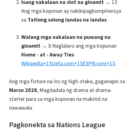
Isang nakalaan na slot na ginamit
→ 12
Ang mga koponan ay nakikipagkumpitensya
sa
Tatlong solong landas na landas
.
Walang mga nakalaan na puwang na
ginamit
→ 8 Naglalaro ang mga koponan
Home - at - Away Ties
Wikipedia
+15
Uefa.com
+15
ESPN.com
+15
.
Ang mga fixture na ito ng high-stake, gaganapin sa
Marso 2028
, Magdadala ng drama at drama-
starter para sa mga koponan na makitid na
nawawala.
Pagkonekta sa Nations League