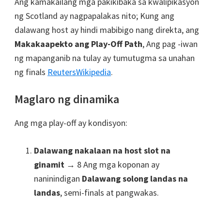
Ang kamakailang mga pakikibaka sa kwalipikasyon
ng Scotland ay nagpapalakas nito; Kung ang
dalawang host ay hindi mabibigo nang direkta, ang
Makakaapekto ang Play-Off Path
, Ang pag -iwan
ng mapanganib na tulay ay tumutugma sa unahan
ng finals
Reuters
Wikipedia
.
Maglaro ng dinamika
Ang mga play-off ay kondisyon:
Dalawang nakalaan na host slot na
ginamit
→ 8 Ang mga koponan ay
naninindigan
Dalawang solong landas na
landas
, semi-finals at pangwakas.