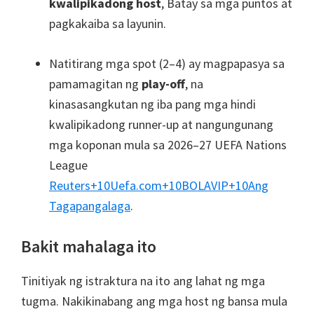
kwalipikadong host
, Batay sa mga puntos at
pagkakaiba sa layunin.
Natitirang mga spot (2–4) ay magpapasya sa
pamamagitan ng
play-off
, na
kinasasangkutan ng iba pang mga hindi
kwalipikadong runner-up at nangungunang
mga koponan mula sa 2026–27 UEFA Nations
League
Reuters
+10
Uefa.com
+10
BOLAVIP
+10
Ang
Tagapangalaga
.
Bakit mahalaga ito
Tinitiyak ng istraktura na ito ang lahat ng mga
tugma. Nakikinabang ang mga host ng bansa mula