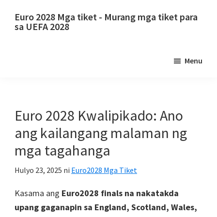
Laktawan
Lumaktaw
Euro 2028 Mga tiket - Murang mga tiket para
sa
sa
sa UEFA 2028
pangunahing
pangunahing
Euro
nilalaman
sidebar
2028
Menu
Mga
tiket.
Euro
2028
Euro 2028 Kwalipikado: Ano
UEFA
ang kailangang malaman ng
European
mga tagahanga
Football
Championship
Hulyo 23, 2025
ni
Euro2028 Mga Tiket
Tickets,
Wembley
Kasama ang
Euro2028 finals na nakatakda
London,
upang gaganapin sa England, Scotland, Wales,