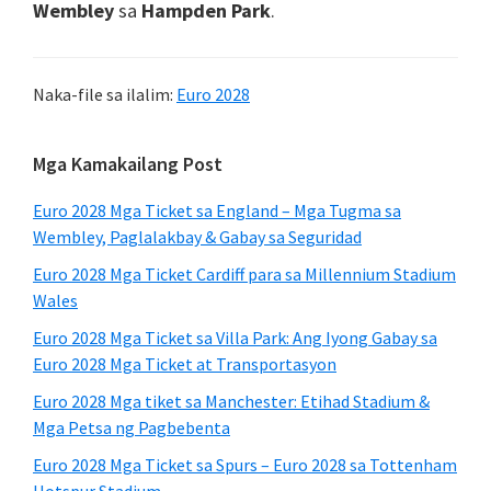
Wembley
sa
Hampden Park
.
Naka-file sa ilalim:
Euro 2028
Pangunahing
Mga Kamakailang Post
Sidebar
Euro 2028 Mga Ticket sa England – Mga Tugma sa
Wembley, Paglalakbay & Gabay sa Seguridad
Euro 2028 Mga Ticket Cardiff para sa Millennium Stadium
Wales
Euro 2028 Mga Ticket sa Villa Park: Ang Iyong Gabay sa
Euro 2028 Mga Ticket at Transportasyon
Euro 2028 Mga tiket sa Manchester: Etihad Stadium &
Mga Petsa ng Pagbebenta
Euro 2028 Mga Ticket sa Spurs – Euro 2028 sa Tottenham