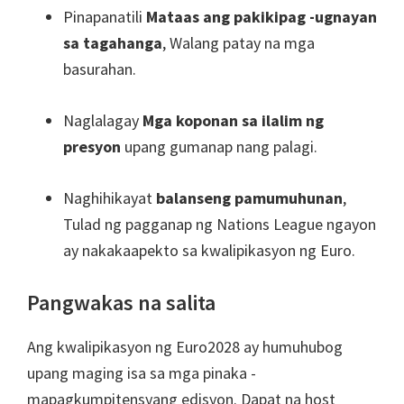
Pinapanatili
Mataas ang pakikipag -ugnayan
sa tagahanga
, Walang patay na mga
basurahan.
Naglalagay
Mga koponan sa ilalim ng
presyon
upang gumanap nang palagi.
Naghihikayat
balanseng pamumuhunan
,
Tulad ng pagganap ng Nations League ngayon
ay nakakaapekto sa kwalipikasyon ng Euro.
Pangwakas na salita
Ang kwalipikasyon ng Euro2028 ay humuhubog
upang maging isa sa mga pinaka -
mapagkumpitensyang edisyon. Dapat na host