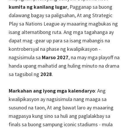
kumita ng kanilang lugar
, Pagganap sa buong
dalawang bagay sa paligsahan, At ang Strategic
Play sa Nations League ay maaaring magbukas ng
isang alternatibong ruta. Ang mga tagahanga ay
dapat mag -gear up para sa isang mabangis na
kontrobersyal na phase ng kwalipikasyon -
nagsisimula sa
Marso 2027
, na may mga playoff na
handa upang maihatid ang huling minuto na drama
sa tagsibol ng
2028
.
Markahan ang iyong mga kalendaryo
: Ang
kwalipikasyon ay nagsisimula nang maaga sa
susunod na taon, At ang bawat laro ay maaaring
magpasya kung sino sa huli ang paglalakbay sa
finals sa buong sampung iconic stadiums - mula