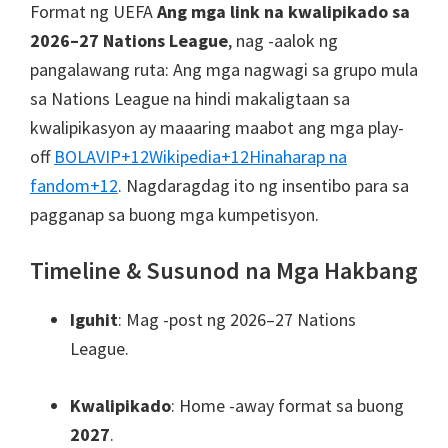
Format ng UEFA
Ang mga link na kwalipikado sa
2026–27 Nations League
, nag -aalok ng
pangalawang ruta: Ang mga nagwagi sa grupo mula
sa Nations League na hindi makaligtaan sa
kwalipikasyon ay maaaring maabot ang mga play-
off
BOLAVIP
+12
Wikipedia
+12
Hinaharap na
fandom
+12
.
Nagdaragdag ito ng insentibo para sa
pagganap sa buong mga kumpetisyon.
Timeline & Susunod na Mga Hakbang
Iguhit
: Mag -post ng 2026–27 Nations
League.
Kwalipikado
: Home -away format sa buong
2027
.