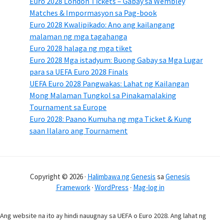
Euro 2028 London Tickets – Gabay sa Wembley
Matches & Impormasyon sa Pag-book
Euro 2028 Kwalipikado: Ano ang kailangang
malaman ng mga tagahanga
Euro 2028 halaga ng mga tiket
Euro 2028 Mga istadyum: Buong Gabay sa Mga Lugar
para sa UEFA Euro 2028 Finals
UEFA Euro 2028 Pangwakas: Lahat ng Kailangan
Mong Malaman Tungkol sa Pinakamalaking
Tournament sa Europe
Euro 2028: Paano Kumuha ng mga Ticket & Kung
saan Ilalaro ang Tournament
Copyright © 2026 ·
Halimbawa ng Genesis
sa
Genesis
Framework
·
WordPress
·
Mag-log in
Ang website na ito ay hindi nauugnay sa UEFA o Euro 2028. Ang lahat ng