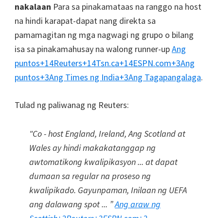
nakalaan
Para sa pinakamataas na ranggo na host
na hindi karapat-dapat nang direkta sa
pamamagitan ng mga nagwagi ng grupo o bilang
isa sa pinakamahusay na walong runner-up
Ang
puntos
+14
Reuters
+14
Tsn.ca
+14
ESPN.com
+3
Ang
puntos
+3
Ang Times ng India
+3
Ang Tagapangalaga
.
Tulad ng paliwanag ng Reuters:
"Co - host England, Ireland, Ang Scotland at
Wales ay hindi makakatanggap ng
awtomatikong kwalipikasyon ... at dapat
dumaan sa regular na proseso ng
kwalipikado. Gayunpaman, Inilaan ng UEFA
ang dalawang spot ... ”
Ang araw ng