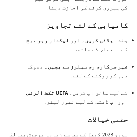
کی پیروی کرنے کی اجازت دینا.
کامیابی کے لئے تجاویز
جلد اپلائی کریں۔
اور
لچکدار رہو
میچ
کے انتخاب کے ساتھ.
غیر سرکاری ری سیلرز سے بچیں۔
دھوکہ
دہی کو روکنے کے لئے.
کے لیے سائن اپ کریں۔
UEFA ٹکٹ الرٹس
اور اپ ڈیٹس کے لیے نیوز لیٹر.
حتمی خیالات
یورو 2028 کھیل کے سب سے زیادہ پرجوش ممالک