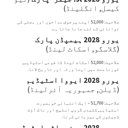
کیسل, انگلینڈ)
صلاحیت: 52,000 اپنے پرجوش مداحوں اور بجلی کی
توانائی کے لئے جانا جاتا ہے.
یورو 2028 ہیمپڈن پارک
(گلاسگو, اسکاٹ لینڈ)
صلاحیت: 52,000 اسکاٹ لینڈ کا قومی اسٹیڈیم,
ٹورنامنٹ میں اپنا ورثہ اور تاریخ لانا.
یورو 2028 ایووا اسٹیڈیم
(ڈبلن, جمہوریہ آئرلینڈ)
صلاحیت: 51,700 – ایک انتہائی خوبصورت
اسٹیڈیم, کلیدی گروپ اسٹیج اور ناک آؤٹ
کھیلوں کی میزبانی کرنا.
یورو 2028 پرنسپلٹی اسٹیڈیم