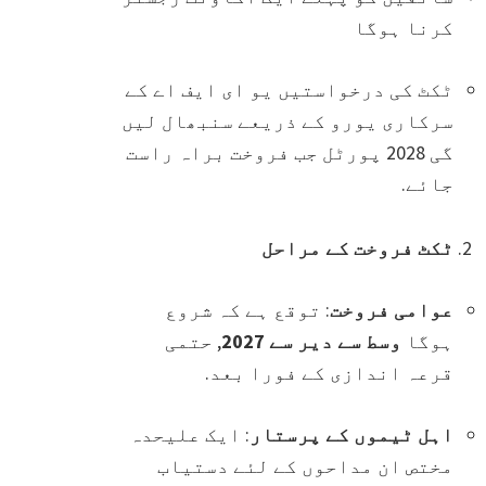
کرنا ہوگا
ٹکٹ کی درخواستیں یو ای ایف اے کے
سرکاری یورو کے ذریعے سنبھال لیں
گی 2028 پورٹل جب فروخت براہ راست
جائے.
ٹکٹ فروخت کے مراحل
عوامی فروخت
: توقع ہے کہ شروع
ہوگا
وسط سے دیر سے 2027
, حتمی
قرعہ اندازی کے فورا بعد.
اہل ٹیموں کے پرستار
: ایک علیحدہ
مختص ان مداحوں کے لئے دستیاب