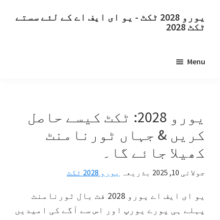
اہم
بنیادی
یورو 2028 ٹکٹ - یو ای ایف اے کے لئے سستے
مواد
سائڈبار
ٹکٹ 2028
پر
پر
یورو
جائیں
جائیں۔
2028
Menu
ٹکٹ.
یورو
2028
یو
یورو 2028: ٹکٹ کیسے حاصل
ای
کریں & جہاں ٹورنامنٹ
ایف
کھیلا جائے گا۔
اے
یورپی
جولائی 10, 2025
بذریعہ
یورو 2028 ٹکٹ
فٹ
بال
یو ای ایف اے یورو 2028 فٹ بال ٹورنامنٹ
چیمپینشپ
پہلے ہی پورے یورپ اور اس سے آگے کی امیدیں