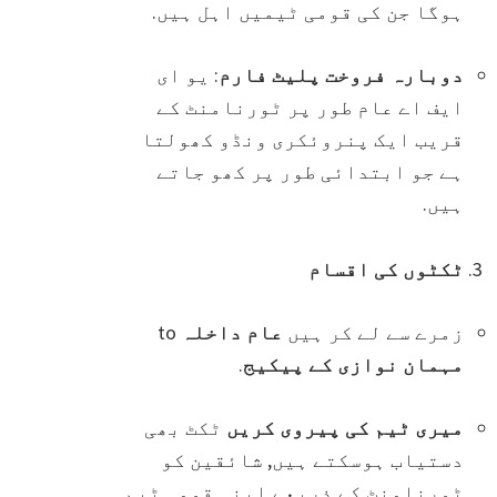
ہوگا جن کی قومی ٹیمیں اہل ہیں.
دوبارہ فروخت پلیٹ فارم
: یو ای
ایف اے عام طور پر ٹورنامنٹ کے
قریب ایک پنروئکری ونڈو کھولتا
ہے جو ابتدائی طور پر کھو جاتے
ہیں.
ٹکٹوں کی اقسام
زمرے سے لے کر ہیں
عام داخلہ
to
مہمان نوازی کے پیکیج
.
میری ٹیم کی پیروی کریں
ٹکٹ بھی
دستیاب ہوسکتے ہیں, شائقین کو
ٹورنامنٹ کے ذریعے اپنی قومی ٹیم