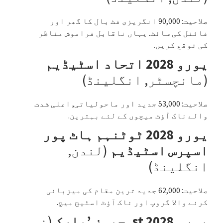
صلاحیت: 90,000 انگریزی فٹ بال کا گھر اور
فائنل کی سائٹ. یہاں ناقابل فراموش مناظر
کی توقع کریں.
یورو 2028 اتحاد اسٹیڈیم
(مانچسٹر, انگلینڈ)
صلاحیت: 53,000 جدید اور ماحولیاتی, اعلی شدت
والے ناک آؤٹ میچوں کے لئے بہترین.
یورو 2028 ٹوٹنہم ہاٹ پور
اسپرس اسٹیڈیم
(لندن,
انگلینڈ)
صلاحیت: 62,000 جدید ترین مقام کی میزبانی
کرنے والا گروپ اور ناک آؤٹ اسٹیج میچ.
یورو 2028 st. جیمز ’پارک
(نیو