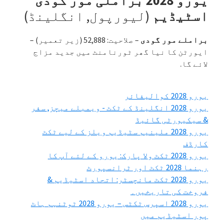
یورو 2028 براملی مور گودی
اسٹیڈیم
(لیورپول, انگلینڈ)
براملے مور گودی
– صلاحیت: 52,888 (زیر تعمیر) –
ایورٹن کا نیا گھر ٹورنامنٹ میں جدید مزاج
لائے گا.
یورو 2028 کوالیفائر
یورو 2028 انگلینڈ کے ٹکٹ - ویمبلے میچز, سفر
& سیکیورٹی گائیڈ
یورو 2028 ملینیم سٹیڈیم ویلز کے لیے ٹکٹ
کارڈف
یورو 2028 ٹکٹ ولا پارک: یورو کے لئے آپ کا
رہنما 2028 ٹکٹ اور ٹرانسپورٹ
یورو 2028 ٹکٹ مانچسٹر: اتحاد اسٹیڈیم &
فروخت کی تاریخیں۔
یورو 2028 اسپرس ٹکٹس – یورو 2028 ٹوٹنہم ہاٹ
پور اسٹیڈیم میں