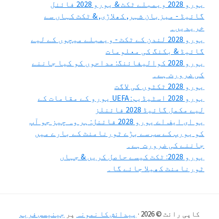
یورو 2028 ویمبلے ٹکٹ & یورو 2028 فائنل
گائیڈ - میزبان شہر, کھلاڑی, & ٹکٹ کہاں سے
خریدیں۔
یورو 2028 لندن کے ٹکٹ - ویمبلے میچوں کے لیے
گائیڈ & بکنگ کی معلومات
یورو 2028 کوالیفائنگ: مداحوں کو کیا جاننے
کی ضرورت ہے۔
یورو 2028 ٹکٹوں کی لاگت
یورو 2028 اسٹیڈیم: UEFA یورو کے مقامات کے
لیے مکمل گائیڈ 2028 فائنلز
یو ای ایف اے یورو 2028 فائنل: ہر وہ چیز جو آپ
کو یورپ کے سب سے بڑے ٹورنامنٹ کے بارے میں
جاننے کی ضرورت ہے۔
یورو 2028: ٹکٹ کیسے حاصل کریں & جہاں
ٹورنامنٹ کھیلا جائے گا۔
کاپی رائٹ © 2026 ·
پیدائش کا نمونہ
پر
جینیسس فریم