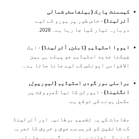
کیسمنٹ پارک (بیلفاسٹ, شمالی
آئرلینڈ)
- خاص طور پر یورو کے لیے
دوبارہ تیار کیا جا رہا ہے۔ 2028.
ایووا اسٹیڈیم (ڈبلن, آئرلینڈ)
- ایک
چیکنا جدید اسٹیڈیم جو پہلے ہی بین
الاقوامی ایونٹس کے لیے جانا جاتا ہے۔.
براملی مور گودی اسٹیڈیم (لیورپول,
انگلینڈ)
- ایورٹن کا نیا گھر, وقت پر
مکمل ہونے کی توقع ہے.
مقامات کی یہ تقسیم برطانیہ اور آئرلینڈ
کے شائقین کو قریب سے جوش و خروش کا تجربہ
کرنے کی اجازت دیتی ہے۔, گروپ مرحلے اور