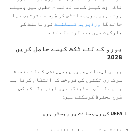
ناک آؤٹ گیمز کے ساتھ تمام خطوں میں پھیلے
ہوئے ہیں۔. ویب سائٹس کی طرف سے ترتیب دیا
جائے گا
ورڈپریس کنسلٹنٹ
ٹورنامنٹ کو
مارکیٹ میں مدد کرنے کے لئے.
یورو کے لئے ٹکٹ کیسے حاصل کریں
2028
یو ای ایف اے یورپی چیمپینشپ کے لئے تمام
سرکاری ٹکٹوں کی فروخت کا انتظام کرتا ہے.
یہ ہے کہ آپ اسٹینڈز میں اپنی جگہ کو کس
طرح محفوظ کرسکتے ہیں:
UEFA کی ویب سائٹ پر رجسٹر ہوں
شائقین کو پہلے ایک اکاؤنٹ رجسٹر