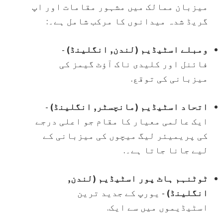
میزبان ممالک میں مشہور مقامات اور اپ
گریڈ شدہ میدانوں کا مرکب شامل ہے۔:
ومبلے اسٹیڈیم (لندن, انگلینڈ)
-
فائنل اور کلیدی ناک آؤٹ گیمز کی
میزبانی کی توقع.
اتحاد اسٹیڈیم (مانچسٹر, انگلینڈ)
-
ایک عالمی معیار کا مقام جو اعلی درجے
کی پریمیئر لیگ میچوں کی میزبانی کے
لیے جانا جاتا ہے۔.
ٹوٹنہم ہاٹ پور اسٹیڈیم (لندن,
انگلینڈ)
- یورپ کے جدید ترین
اسٹیڈیموں میں سے ایک.