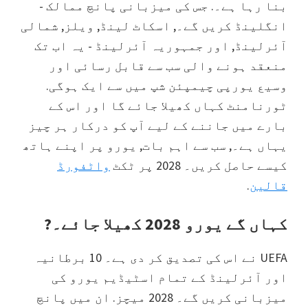
ٹکٹ,
بنا رہا ہے۔. جس کی میزبانی پانچ ممالک -
ومبلے
انگلینڈ کریں گے۔, اسکاٹ لینڈ, ویلز, شمالی
لندن,
آئرلینڈ, اور جمہوریہ آئرلینڈ - یہ اب تک
مانچسٹر,
منعقد ہونے والی سب سے قابل رسائی اور
کارڈف,
وسیع یورپی چیمپئن شپ میں سے ایک ہوگی.
ولا
ٹورنامنٹ کہاں کھیلا جائے گا اور اس کے
پارک
بارے میں جاننے کے لیے آپ کو درکار ہر چیز
یہاں ہے۔, سب سے اہم بات, یورو پر اپنے ہاتھ
کیسے حاصل کریں۔ 2028 پر ٹکٹ
واٹفورڈ
قالین
.
کہاں گے یورو 2028 کھیلا جائے۔?
UEFA نے اس کی تصدیق کر دی ہے۔ 10 برطانیہ
اور آئرلینڈ کے تمام اسٹیڈیم یورو کی
میزبانی کریں گے۔ 2028 میچز. ان میں پانچ