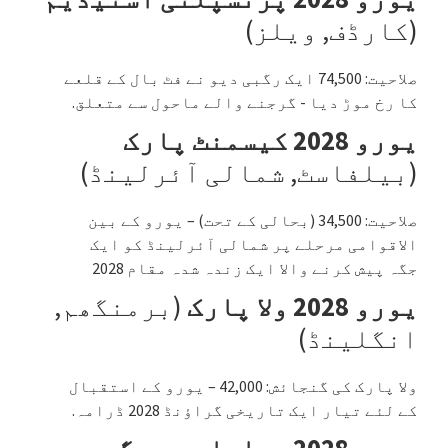
(کارڈف, ویلز)
صلاحیت: 74,500 ایک رگبی دیو نے فٹ بال کے قلعے
کا رخ موڑ دیا - گرجنے والے ماحول سے متعلق.
یورو 2028 کیسمنٹ پارک
(بیلفاسٹ, شمالی آئرلینڈ)
صلاحیت: 34,500 (بحالی کے تحت) – یورو کے بین
الاقوامی مرحلے پر شمالی آئرلینڈ کو ایک
جگہ پیش کرنے والا ایک زندہ شدہ مقام 2028
یورو 2028 ولا پارک
(برمنگھم,
انگلینڈ)
ولا پارک کی گنجائش: 42,000 – یورو کے استقبال
کے لئے تیار ایک تاریخی گراؤنڈ 2028 ڈرامہ.