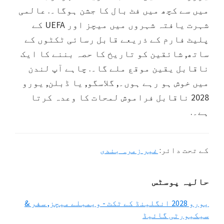
میں سے کچھ میں فٹ بال کا جشن ہوگا۔. عالمی
شہرت یافتہ شہروں میں میچز اور UEFA کے
پلیٹ فارم کے ذریعے قابل رسائی ٹکٹوں کے
ساتھ, شائقین کو تاریخ کا حصہ بننے کا ایک
ناقابل یقین موقع ملے گا۔. چاہے آپ لندن
میں خوش ہو رہے ہوں۔, گلاسگو, یا ڈبلن, یورو
2028 ناقابل فراموش لمحات کا وعدہ کرتا
ہے۔.
کے تحت دائر:
غیر زمرہ بندی
پرائمری
حالیہ پوسٹس
سائڈبار
یورو 2028 انگلینڈ کے ٹکٹ - ویمبلے میچز, سفر &
سیکیورٹی گائیڈ