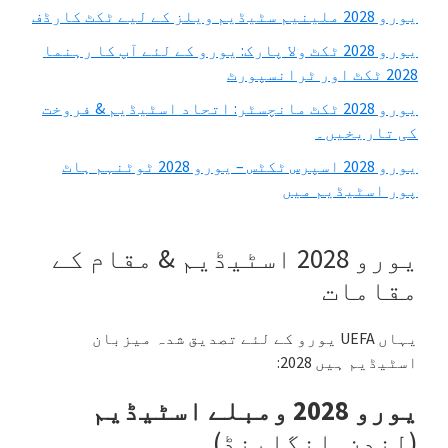
یورو 2028 ملینیم سٹیڈیم ویلز کے لیے ٹکٹ کارڈف
یورو 2028 ٹکٹ ولا پارک: یورو کے لئے آپ کا رہنما
2028 ٹکٹ اور ٹرانسپورٹ
یورو 2028 ٹکٹ مانچسٹر: اتحاد اسٹیڈیم & فروخت
کی تاریخیں۔
یورو 2028 اسپرس ٹکٹس – یورو 2028 ٹوٹنہم ہاٹ
پور اسٹیڈیم میں
یورو 2028 اسٹیڈیم & مقام کے
مقامات
یہاں UEFA یورو کے لئے تصدیق شدہ میزبان
اسٹیڈیم ہیں 2028:
یورو 2028 ومبلے اسٹیڈیم
(لندن, انگلینڈ)