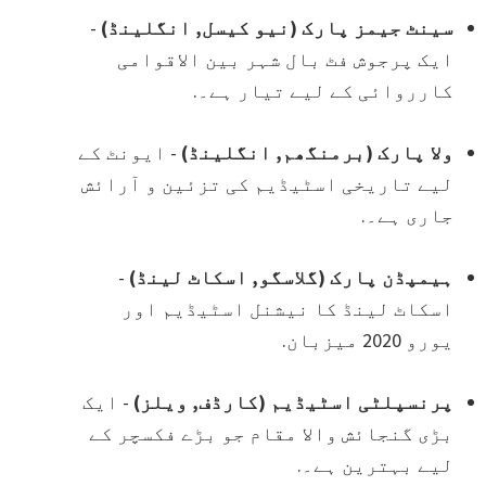
سینٹ جیمز پارک (نیو کیسل, انگلینڈ)
-
ایک پرجوش فٹ بال شہر بین الاقوامی
کارروائی کے لیے تیار ہے۔.
ولا پارک (برمنگھم, انگلینڈ)
- ایونٹ کے
لیے تاریخی اسٹیڈیم کی تزئین و آرائش
جاری ہے۔.
ہیمپڈن پارک (گلاسگو, اسکاٹ لینڈ)
-
اسکاٹ لینڈ کا نیشنل اسٹیڈیم اور
یورو 2020 میزبان.
پرنسپلٹی اسٹیڈیم (کارڈف, ویلز)
- ایک
بڑی گنجائش والا مقام جو بڑے فکسچر کے
لیے بہترین ہے۔.