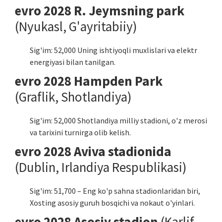
evro 2028 R. Jeymsning park
(Nyukasl, G'ayritabiiy)
Sig'im: 52,000 Uning ishtiyoqli muxlislari va elektr
energiyasi bilan tanilgan.
evro 2028 Hampden Park
(Graflik, Shotlandiya)
Sig'im: 52,000 Shotlandiya milliy stadioni, o'z merosi
va tarixini turnirga olib kelish.
evro 2028 Aviva stadionida
(Dublin, Irlandiya Respublikasi)
Sig'im: 51,700 – Eng ko'p sahna stadionlaridan biri,
Xosting asosiy guruh bosqichi va nokaut o'yinlari.
evro 2028 Asosiy stadion
(Karlif,