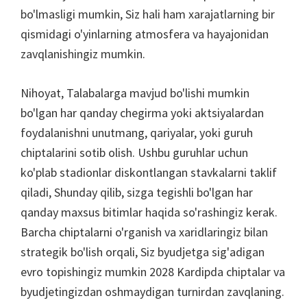
bo'lmasligi mumkin, Siz hali ham xarajatlarning bir
qismidagi o'yinlarning atmosfera va hayajonidan
zavqlanishingiz mumkin.
Nihoyat, Talabalarga mavjud bo'lishi mumkin
bo'lgan har qanday chegirma yoki aktsiyalardan
foydalanishni unutmang, qariyalar, yoki guruh
chiptalarini sotib olish. Ushbu guruhlar uchun
ko'plab stadionlar diskontlangan stavkalarni taklif
qiladi, Shunday qilib, sizga tegishli bo'lgan har
qanday maxsus bitimlar haqida so'rashingiz kerak.
Barcha chiptalarni o'rganish va xaridlaringiz bilan
strategik bo'lish orqali, Siz byudjetga sig'adigan
evro topishingiz mumkin 2028 Kardipda chiptalar va
byudjetingizdan oshmaydigan turnirdan zavqlaning.