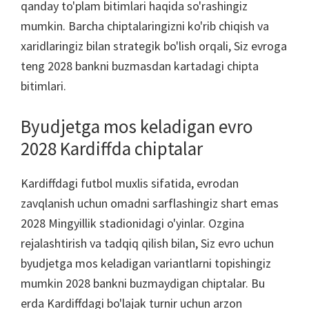
qanday to'plam bitimlari haqida so'rashingiz
mumkin. Barcha chiptalaringizni ko'rib chiqish va
xaridlaringiz bilan strategik bo'lish orqali, Siz evroga
teng 2028 bankni buzmasdan kartadagi chipta
bitimlari.
Byudjetga mos keladigan evro
2028 Kardiffda chiptalar
Kardiffdagi futbol muxlis sifatida, evrodan
zavqlanish uchun omadni sarflashingiz shart emas
2028 Mingyillik stadionidagi o'yinlar. Ozgina
rejalashtirish va tadqiq qilish bilan, Siz evro uchun
byudjetga mos keladigan variantlarni topishingiz
mumkin 2028 bankni buzmaydigan chiptalar. Bu
erda Kardiffdagi bo'lajak turnir uchun arzon