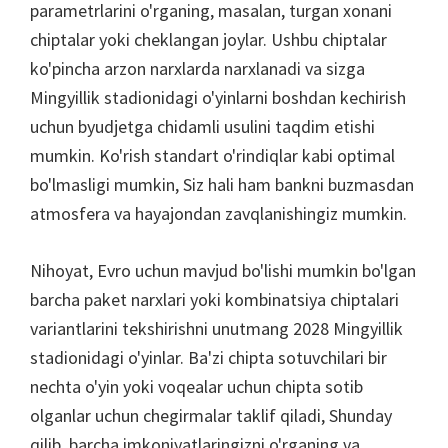
parametrlarini o'rganing, masalan, turgan xonani
chiptalar yoki cheklangan joylar. Ushbu chiptalar
ko'pincha arzon narxlarda narxlanadi va sizga
Mingyillik stadionidagi o'yinlarni boshdan kechirish
uchun byudjetga chidamli usulini taqdim etishi
mumkin. Ko'rish standart o'rindiqlar kabi optimal
bo'lmasligi mumkin, Siz hali ham bankni buzmasdan
atmosfera va hayajondan zavqlanishingiz mumkin.
Nihoyat, Evro uchun mavjud bo'lishi mumkin bo'lgan
barcha paket narxlari yoki kombinatsiya chiptalari
variantlarini tekshirishni unutmang 2028 Mingyillik
stadionidagi o'yinlar. Ba'zi chipta sotuvchilari bir
nechta o'yin yoki voqealar uchun chipta sotib
olganlar uchun chegirmalar taklif qiladi, Shunday
qilib, barcha imkoniyatlaringizni o'rganing va