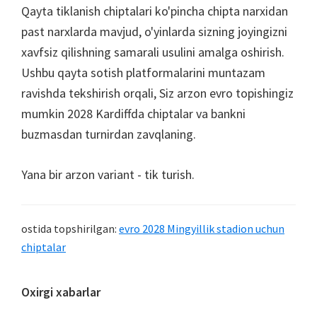
Qayta tiklanish chiptalari ko'pincha chipta narxidan
past narxlarda mavjud, o'yinlarda sizning joyingizni
xavfsiz qilishning samarali usulini amalga oshirish.
Ushbu qayta sotish platformalarini muntazam
ravishda tekshirish orqali, Siz arzon evro topishingiz
mumkin 2028 Kardiffda chiptalar va bankni
buzmasdan turnirdan zavqlaning.
Yana bir arzon variant - tik turish.
ostida topshirilgan:
evro 2028 Mingyillik stadion uchun
chiptalar
Asosiy
Oxirgi xabarlar