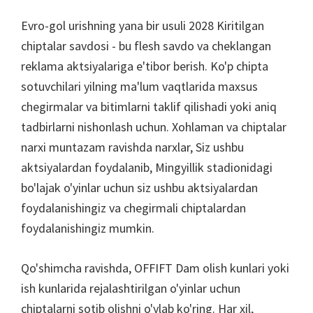
Evro-gol urishning yana bir usuli 2028 Kiritilgan
chiptalar savdosi - bu flesh savdo va cheklangan
reklama aktsiyalariga e'tibor berish. Ko'p chipta
sotuvchilari yilning ma'lum vaqtlarida maxsus
chegirmalar va bitimlarni taklif qilishadi yoki aniq
tadbirlarni nishonlash uchun. Xohlaman va chiptalar
narxi muntazam ravishda narxlar, Siz ushbu
aktsiyalardan foydalanib, Mingyillik stadionidagi
bo'lajak o'yinlar uchun siz ushbu aktsiyalardan
foydalanishingiz va chegirmali chiptalardan
foydalanishingiz mumkin.
Qo'shimcha ravishda, OFFIFT Dam olish kunlari yoki
ish kunlarida rejalashtirilgan o'yinlar uchun
chiptalarni sotib olishni o'ylab ko'ring. Har xil,