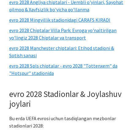
yon
evro 2028 Angliya chiptalari - Uembli o'yinlari, Sayohat
panel
qilmoq & Xavfsizlik bo'yicha qo'llanma
evro 2028 Mingyillik stadionidagi CARAFS KIRADI
evro 2028 Chiptalar Villa Park: Evroga yo'naltirilgan
yo'lingiz 2028 Chiptalar va transport
evro 2028 Manchester chiptalari: Etihod stadioni &
Sotish sanasi
evro 2028 Spls chiptalar - evro 2028 "Tottenxem" da
"Hotspur" stadionida
evro 2028 Stadionlar & Joylashuv
joylari
Bu erda UEFA evrosi uchun tasdiqlangan mezbonlar
stadionlari 2028: