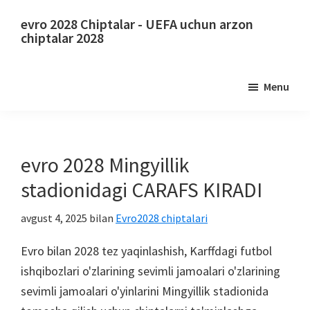
Asosiy
Asosiy
evro 2028 Chiptalar - UEFA uchun arzon
tarkibga
yon
chiptalar 2028
o'tish
panelga
evro
oʻtish
2028
Menu
Chiptalar.
evro
2028
UEFA
evro 2028 Mingyillik
Evropa
stadionidagi CARAFS KIRADI
futbol
chempionati
avgust 4, 2025
bilan
Evro2028 chiptalari
chiptalari,
Evro bilan 2028 tez yaqinlashish, Karffdagi futbol
Uembli
ishqibozlari o'zlarining sevimli jamoalari o'zlarining
London,
sevimli jamoalari o'yinlarini Mingyillik stadionida
Oqester,