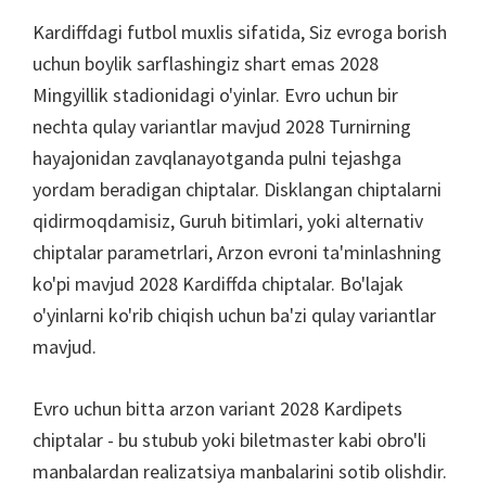
Kardiffdagi futbol muxlis sifatida, Siz evroga borish
uchun boylik sarflashingiz shart emas 2028
Mingyillik stadionidagi o'yinlar. Evro uchun bir
nechta qulay variantlar mavjud 2028 Turnirning
hayajonidan zavqlanayotganda pulni tejashga
yordam beradigan chiptalar. Disklangan chiptalarni
qidirmoqdamisiz, Guruh bitimlari, yoki alternativ
chiptalar parametrlari, Arzon evroni ta'minlashning
ko'pi mavjud 2028 Kardiffda chiptalar. Bo'lajak
o'yinlarni ko'rib chiqish uchun ba'zi qulay variantlar
mavjud.
Evro uchun bitta arzon variant 2028 Kardipets
chiptalar - bu stubub yoki biletmaster kabi obro'li
manbalardan realizatsiya manbalarini sotib olishdir.