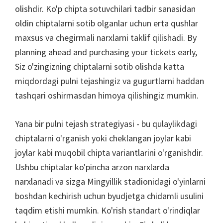
olishdir. Ko'p chipta sotuvchilari tadbir sanasidan
oldin chiptalarni sotib olganlar uchun erta qushlar
maxsus va chegirmali narxlarni taklif qilishadi.
By
planning ahead and purchasing your tickets early
,
Siz o'zingizning chiptalarni sotib olishda katta
miqdordagi pulni tejashingiz va gugurtlarni haddan
tashqari oshirmasdan himoya qilishingiz mumkin.
Yana bir pulni tejash strategiyasi - bu qulaylikdagi
chiptalarni o'rganish yoki cheklangan joylar kabi
joylar kabi muqobil chipta variantlarini o'rganishdir.
Ushbu chiptalar ko'pincha arzon narxlarda
narxlanadi va sizga Mingyillik stadionidagi o'yinlarni
boshdan kechirish uchun byudjetga chidamli usulini
taqdim etishi mumkin. Ko'rish standart o'rindiqlar