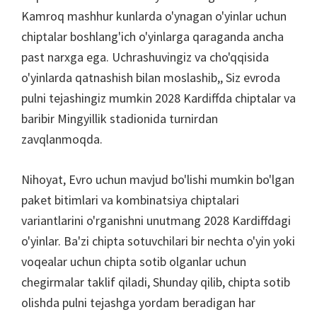
Kamroq mashhur kunlarda o'ynagan o'yinlar uchun
chiptalar boshlang'ich o'yinlarga qaraganda ancha
past narxga ega. Uchrashuvingiz va cho'qqisida
o'yinlarda qatnashish bilan moslashib,, Siz evroda
pulni tejashingiz mumkin 2028 Kardiffda chiptalar va
baribir Mingyillik stadionida turnirdan
zavqlanmoqda.
Nihoyat, Evro uchun mavjud bo'lishi mumkin bo'lgan
paket bitimlari va kombinatsiya chiptalari
variantlarini o'rganishni unutmang 2028 Kardiffdagi
o'yinlar. Ba'zi chipta sotuvchilari bir nechta o'yin yoki
voqealar uchun chipta sotib olganlar uchun
chegirmalar taklif qiladi, Shunday qilib, chipta sotib
olishda pulni tejashga yordam beradigan har