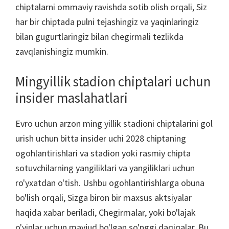
chiptalarni ommaviy ravishda sotib olish orqali, Siz
har bir chiptada pulni tejashingiz va yaqinlaringiz
bilan gugurtlaringiz bilan chegirmali tezlikda
zavqlanishingiz mumkin.
Mingyillik stadion chiptalari uchun
insider maslahatlari
Evro uchun arzon ming yillik stadioni chiptalarini gol
urish uchun bitta insider uchi 2028 chiptaning
ogohlantirishlari va stadion yoki rasmiy chipta
sotuvchilarning yangiliklari va yangiliklari uchun
ro'yxatdan o'tish. Ushbu ogohlantirishlarga obuna
bo'lish orqali, Sizga biron bir maxsus aktsiyalar
haqida xabar beriladi, Chegirmalar, yoki bo'lajak
o'yinlar uchun mavjud bo'lgan so'nggi daqiqalar. Bu