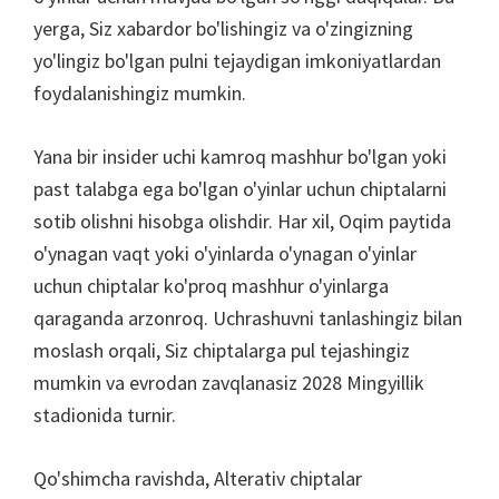
yerga, Siz xabardor bo'lishingiz va o'zingizning
yo'lingiz bo'lgan pulni tejaydigan imkoniyatlardan
foydalanishingiz mumkin.
Yana bir insider uchi kamroq mashhur bo'lgan yoki
past talabga ega bo'lgan o'yinlar uchun chiptalarni
sotib olishni hisobga olishdir. Har xil, Oqim paytida
o'ynagan vaqt yoki o'yinlarda o'ynagan o'yinlar
uchun chiptalar ko'proq mashhur o'yinlarga
qaraganda arzonroq. Uchrashuvni tanlashingiz bilan
moslash orqali, Siz chiptalarga pul tejashingiz
mumkin va evrodan zavqlanasiz 2028 Mingyillik
stadionida turnir.
Qo'shimcha ravishda, Alterativ chiptalar