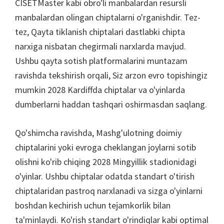
CISETMaster kabi obro'li manbalardan resursli
manbalardan olingan chiptalarni o'rganishdir. Tez-
tez, Qayta tiklanish chiptalari dastlabki chipta
narxiga nisbatan chegirmali narxlarda mavjud.
Ushbu qayta sotish platformalarini muntazam
ravishda tekshirish orqali, Siz arzon evro topishingiz
mumkin 2028 Kardiffda chiptalar va o'yinlarda
dumberlarni haddan tashqari oshirmasdan saqlang.
Qo'shimcha ravishda, Mashg'ulotning doimiy
chiptalarini yoki evroga cheklangan joylarni sotib
olishni ko'rib chiqing 2028 Mingyillik stadionidagi
o'yinlar. Ushbu chiptalar odatda standart o'tirish
chiptalaridan pastroq narxlanadi va sizga o'yinlarni
boshdan kechirish uchun tejamkorlik bilan
ta'minlaydi. Ko'rish standart o'rindiqlar kabi optimal