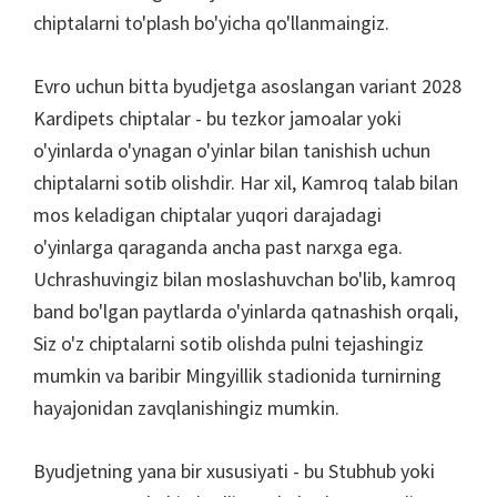
chiptalarni to'plash bo'yicha qo'llanmaingiz.
Evro uchun bitta byudjetga asoslangan variant 2028
Kardipets chiptalar - bu tezkor jamoalar yoki
o'yinlarda o'ynagan o'yinlar bilan tanishish uchun
chiptalarni sotib olishdir. Har xil, Kamroq talab bilan
mos keladigan chiptalar yuqori darajadagi
o'yinlarga qaraganda ancha past narxga ega.
Uchrashuvingiz bilan moslashuvchan bo'lib, kamroq
band bo'lgan paytlarda o'yinlarda qatnashish orqali,
Siz o'z chiptalarni sotib olishda pulni tejashingiz
mumkin va baribir Mingyillik stadionida turnirning
hayajonidan zavqlanishingiz mumkin.
Byudjetning yana bir xususiyati - bu Stubhub yoki