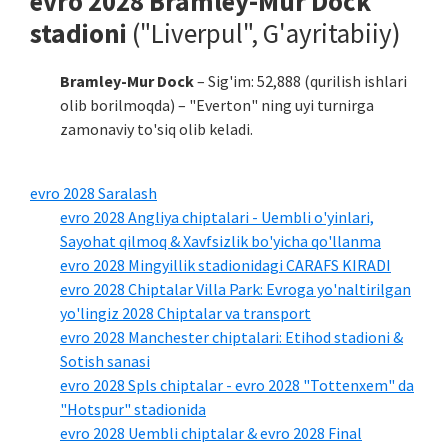
evro 2028 Bramley-Mur Dock
stadioni
("Liverpul", G'ayritabiiy)
Bramley-Mur Dock
– Sig'im: 52,888 (qurilish ishlari
olib borilmoqda) – "Everton" ning uyi turnirga
zamonaviy to'siq olib keladi.
evro 2028 Saralash
evro 2028 Angliya chiptalari - Uembli o'yinlari,
Sayohat qilmoq & Xavfsizlik bo'yicha qo'llanma
evro 2028 Mingyillik stadionidagi CARAFS KIRADI
evro 2028 Chiptalar Villa Park: Evroga yo'naltirilgan
yo'lingiz 2028 Chiptalar va transport
evro 2028 Manchester chiptalari: Etihod stadioni &
Sotish sanasi
evro 2028 Spls chiptalar - evro 2028 "Tottenxem" da
"Hotspur" stadionida
evro 2028 Uembli chiptalar & evro 2028 Final