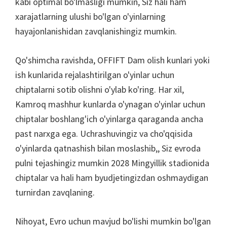
kabi optimal bo'lmasligi mumkin, Siz hali ham
xarajatlarning ulushi bo'lgan o'yinlarning
hayajonlanishidan zavqlanishingiz mumkin.
Qo'shimcha ravishda, OFFIFT Dam olish kunlari yoki
ish kunlarida rejalashtirilgan o'yinlar uchun
chiptalarni sotib olishni o'ylab ko'ring. Har xil,
Kamroq mashhur kunlarda o'ynagan o'yinlar uchun
chiptalar boshlang'ich o'yinlarga qaraganda ancha
past narxga ega. Uchrashuvingiz va cho'qqisida
o'yinlarda qatnashish bilan moslashib,, Siz evroda
pulni tejashingiz mumkin 2028 Mingyillik stadionida
chiptalar va hali ham byudjetingizdan oshmaydigan
turnirdan zavqlaning.
Nihoyat, Evro uchun mavjud bo'lishi mumkin bo'lgan