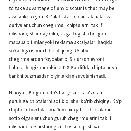
to take advantage of any discounts that may be
available to you
. Ko'plab stadionlar talabalar va
qariyalar uchun chegirmali chiptalarni taklif
qilishadi, Shunday qilib, sizga tegishli bo'lgan
maxsus bitimlar yoki reklama aktsiyalari haqida
so'rashga ishonch hosil qiling. Ushbu
chegirmalardan foydalanib, Siz arzon evroni
baholashingiz mumkin 2028 Kardiffda chiptalar va
bankni buzmasdan o'yinlardan zavqlanishadi.
Nihoyat, Bir guruh do'stlar yoki oila a'zolari
guruhiga chiptalarni sotib olishni ko'rib chiqing. Ko'p
chipta sotuvchilari ma'lum bir qator chiptalarni
sotib olganlar uchun guruh chegirmalarini taklif
qilishadi. Resurslaringizni bassen qilish va