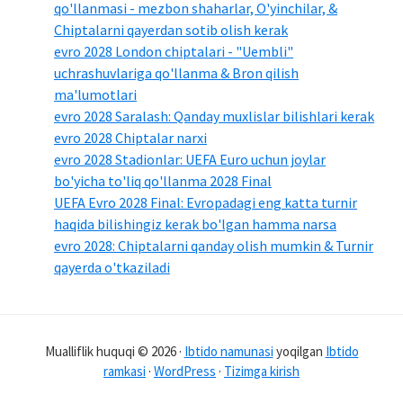
qo'llanmasi - mezbon shaharlar, O'yinchilar, &
Chiptalarni qayerdan sotib olish kerak
evro 2028 London chiptalari - "Uembli"
uchrashuvlariga qo'llanma & Bron qilish
ma'lumotlari
evro 2028 Saralash: Qanday muxlislar bilishlari kerak
evro 2028 Chiptalar narxi
evro 2028 Stadionlar: UEFA Euro uchun joylar
bo'yicha to'liq qo'llanma 2028 Final
UEFA Evro 2028 Final: Evropadagi eng katta turnir
haqida bilishingiz kerak bo'lgan hamma narsa
evro 2028: Chiptalarni qanday olish mumkin & Turnir
qayerda o'tkaziladi
Mualliflik huquqi © 2026 ·
Ibtido namunasi
yoqilgan
Ibtido
ramkasi
·
WordPress
·
Tizimga kirish