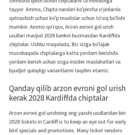
tomosha qilish uchun chiptalarni ta'minlashga
Karlif,
tayyor. Ammo, Chipta narxlari ko'pincha o'yinlarda
Villa
qatnashish uchun ko'p muxlislar uchun to'siq bo'lishi
Park
mumkin. Ammo qo'rquv, Arzon evroni gol urish
usullari mavjud 2028 bankni buzmasdan Kardiffda
chiptalar. Ushbu maqolada, Biz sizga bo'lajak
musobaqada chiptalarga katta yordam berishda
yordam berish uchun sizga insider maslahatlari va
byudjet qulayligi variantlarini taqdim etamiz.
Qanday qilib arzon evroni gol urish
kerak 2028 Kardiffda chiptalar
Arzon evroni gol urishning eng yaxshi usullaridan biri
2028
tickets in Cardiff is to keep an eye out for early
bird specials and promotions
.
Many ticket vendors