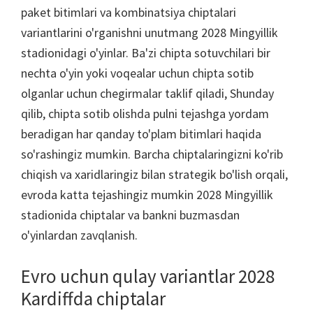
paket bitimlari va kombinatsiya chiptalari
variantlarini o'rganishni unutmang 2028 Mingyillik
stadionidagi o'yinlar. Ba'zi chipta sotuvchilari bir
nechta o'yin yoki voqealar uchun chipta sotib
olganlar uchun chegirmalar taklif qiladi, Shunday
qilib, chipta sotib olishda pulni tejashga yordam
beradigan har qanday to'plam bitimlari haqida
so'rashingiz mumkin. Barcha chiptalaringizni ko'rib
chiqish va xaridlaringiz bilan strategik bo'lish orqali,
evroda katta tejashingiz mumkin 2028 Mingyillik
stadionida chiptalar va bankni buzmasdan
o'yinlardan zavqlanish.
Evro uchun qulay variantlar 2028
Kardiffda chiptalar