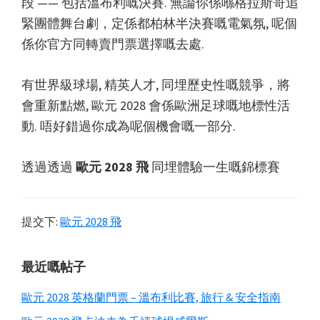
段 —— 包括溫布利嘅決賽. 無論你係喺格拉斯哥追
緊團體舞台劇，定係都柏林半決賽嘅電氣氛, 呢個
係你官方同轉賣門票選擇嘅去處.
有世界級球場, 精英人才, 同埋歷史性嘅競爭，將
會重新點燃, 歐元 2028 會係歐洲足球嘅地標性活
動. 唔好錯過你成為呢個機會嘅一部分.
透過透過
歐元 2028 飛
同埋體驗一生嘅錦標賽
提交下:
歐元 2028 飛
主
最近嘅帖子
要
歐元 2028 英格蘭門票 – 溫布利比賽, 旅行 & 安全指南
側