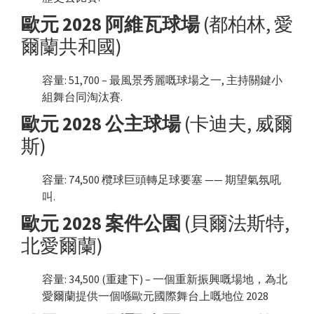
歐元 2028 阿維瓦球場
(都柏林, 愛
爾蘭共和國)
容量: 51,700 – 最風景秀麗嘅球場之一, 主持關鍵小
組舞台同淘汰賽.
歐元 2028 公主球場
(卡迪夫, 威爾
斯)
容量: 74,500 欖球巨頭轉足球要塞 —— 期望氣氛吼
叫.
歐元 2028 案件公園
(貝爾法斯特,
北愛爾蘭)
容量: 34,500 (重建下) – 一個重新振興嘅場地，為北
愛爾蘭提供一個喺歐元國際舞台上嘅地位 2028