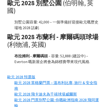
歐元 2028 別墅公園
(伯明翰, 英
國)
別墅公園容量: 42,000 – 一個準備好迎接歐元嘅歷史
場地 2028 話劇.
歐元 2028 布蘭利 - 摩爾碼頭球場
(利物浦, 英國)
布拉姆利 - 摩爾碼頭
– 容量: 52,888 (建設中) –
Everton 嘅新屋企將會為錦標賽帶來現代風格.
歐元 2028 預選版
歐元 2028 英格蘭門票 – 溫布利比賽, 旅行 & 安全指
南
歐元 2028 飛卡迪夫為千禧球場威爾斯
歐元 2028 門票別墅公園: 你嘅歐洲指南 2028 飛同運
輸