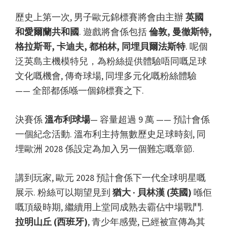
球
歷史上第一次, 男子歐元錦標賽將會由主辦
英國
冠
和愛爾蘭共和國
. 遊戲將會係包括
倫敦, 曼徹斯特,
軍
格拉斯哥, 卡迪夫, 都柏林, 同埋貝爾法斯特
. 呢個
賽,
泛英島主機模特兒，為粉絲提供體驗唔同嘅足球
溫
文化嘅機會, 傳奇球場, 同埋多元化嘅粉絲體驗
布
—— 全部都係喺一個錦標賽之下.
利
倫
決賽係
溫布利球場
— 容量超過 9 萬 —— 預計會係
敦,
一個紀念活動. 溫布利主持無數歷史足球時刻, 同
曼
埋歐洲 2028 係設定為加入另一個難忘嘅章節.
徹
斯
講到玩家, 歐元 2028 預計會係下一代全球明星嘅
特,
展示. 粉絲可以期望見到
猶大 · 貝林漢 (英國)
喺佢
卡
嘅頂級時期, 繼續用上堂同成熟去霸佔中場戰鬥.
迪
拉明山丘 (西班牙)
, 青少年感覺, 已經被宣傳為其