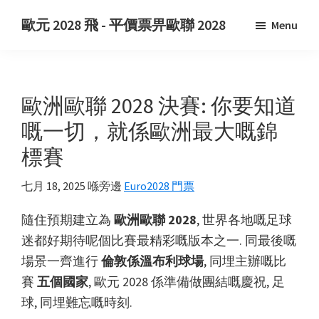
跳
跳
歐元 2028 飛 - 平價票畀歐聯 2028
Menu
過
到
歐
主
主
元
要
要
2028
內
側
歐洲歐聯 2028 決賽: 你要知道
飛.
容
欄
歐
嘅一切，就係歐洲最大嘅錦
元
標賽
2028
歐
七月 18, 2025
喺旁邊
Euro2028 門票
洲
隨住預期建立為
歐洲歐聯 2028
, 世界各地嘅足球
足
迷都好期待呢個比賽最精彩嘅版本之一. 同最後嘅
協
場景一齊進行
倫敦係溫布利球場
, 同埋主辦嘅比
歐
賽
五個國家
, 歐元 2028 係準備做團結嘅慶祝, 足
洲
球, 同埋難忘嘅時刻.
足