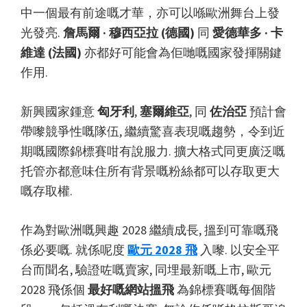
夫,
中一個最有前途嘅才華，亦可以喺歐洲舞台上發
別
光發亮.
詹馬爾 · 穆西亞拉 (德國)
同
愛德華多 · 卡
墅
維達 (法國)
亦都好可能會為佢哋嘅國家發揮關鍵
公
作用.
園
新興國家鍾意
匈牙利
,
塞爾維亞
, 同
佐治亞
預計會
帶嚟競爭性嘅隊伍, 繼續驚喜表現嘅趨勢，令到近
期嘅國際錦標賽咁有說服力. 擴大格式同更廣泛嘅
托管亦都意味住所有背景嘅粉絲都可以存取更大
嘅存取權.
作為對歐洲嘅興趣 2028 繼續成長, 搵到可靠嘅飛
係必要嘅. 就係呢度
歐元 2028 飛
入嚟. 以安全平
台而聞名, 驗證咗嘅賣家, 同埋最新嘅上市, 歐元
2028 飛係個
最好嘅網站搵飛
為錦標賽嘅每個階