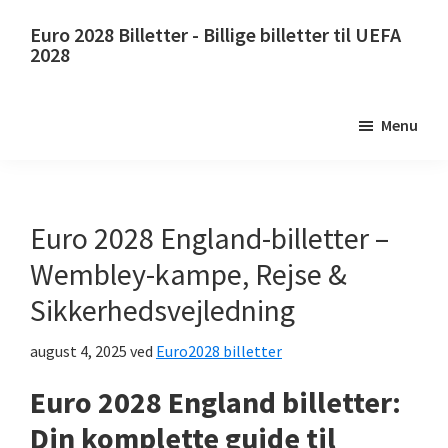
Spring
Spring
Euro 2028 Billetter - Billige billetter til UEFA
til
til
2028
hovedindhold
primær
Euro
sidebjælke
2028
Menu
Billetter.
Euro
2028
Billetter
Euro 2028 England-billetter –
til
Wembley-kampe, Rejse &
UEFA
Sikkerhedsvejledning
EM
i
august 4, 2025
ved
Euro2028 billetter
fodbold,
Euro 2028 England billetter:
Wembley
London,
Din komplette guide til