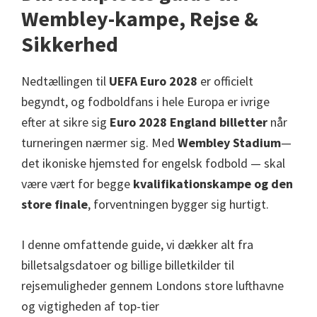
Manchester,
Wembley-kampe, Rejse &
Cardiff,
Sikkerhed
Villa
Park
Nedtællingen til
UEFA Euro 2028
er officielt
begyndt, og fodboldfans i hele Europa er ivrige
efter at sikre sig
Euro 2028 England billetter
når
turneringen nærmer sig. Med
Wembley Stadium
—
det ikoniske hjemsted for engelsk fodbold — skal
være vært for begge
kvalifikationskampe og den
store finale
, forventningen bygger sig hurtigt.
I denne omfattende guide, vi dækker alt fra
billetsalgsdatoer og billige billetkilder til
rejsemuligheder gennem Londons store lufthavne
og vigtigheden af ​​top-tier