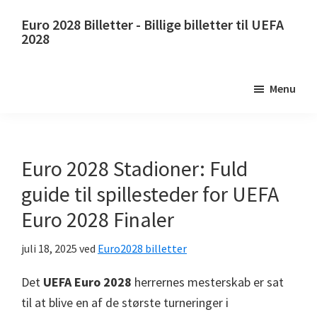
Spring
Spring
Euro 2028 Billetter - Billige billetter til UEFA
til
til
2028
hovedindhold
primær
Euro
sidebjælke
2028
Menu
Billetter.
Euro
2028
Billetter
Euro 2028 Stadioner: Fuld
til
guide til spillesteder for UEFA
UEFA
Euro 2028 Finaler
EM
i
juli 18, 2025
ved
Euro2028 billetter
fodbold,
Wembley
Det
UEFA Euro 2028
herrernes mesterskab er sat
London,
til at blive en af ​​de største turneringer i