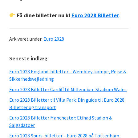
Få dine billetter nu kl
Euro 2028 Billetter
.
Arkiveret under:
Euro 2028
Primær
Seneste indlæg
sidebjælke
Euro 2028 England-billetter – Wembley-kampe, Rejse &
Sikkerhedsvejledning
Euro 2028 Billetter Cardiff til Millennium Stadium Wales
Euro 2028 Billetter til Villa Park: Din guide til Euro 2028
Billetter og transport
Euro 2028 Billetter Manchester: Etihad Stadion &
Salgsdatoer
Euro 2028 Spurs-billetter – Euro 2028 på Tottenham