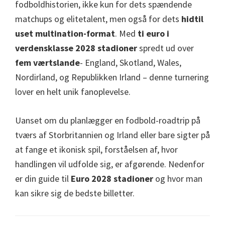
Manchester,
fodboldhistorien, ikke kun for dets spændende
Cardiff,
matchups og elitetalent, men også for dets
hidtil
Villa
uset multination-format
. Med
ti euro i
Park
verdensklasse 2028 stadioner
spredt ud over
fem værtslande
- England, Skotland, Wales,
Nordirland, og Republikken Irland – denne turnering
lover en helt unik fanoplevelse.
Uanset om du planlægger en fodbold-roadtrip på
tværs af Storbritannien og Irland eller bare sigter på
at fange et ikonisk spil, forståelsen af, hvor
handlingen vil udfolde sig, er afgørende. Nedenfor
er din guide til
Euro 2028 stadioner
og hvor man
kan sikre sig de bedste billetter.