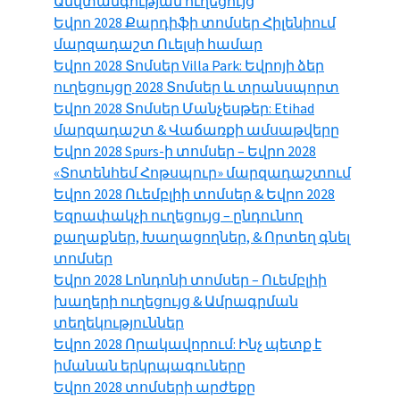
Անվտանգության ուղեցույց
Եվրո 2028 Քարդիֆի տոմսեր Հիլենիում
մարզադաշտ Ուելսի համար
Եվրո 2028 Տոմսեր Villa Park: Եվրոյի ձեր
ուղեցույցը 2028 Տոմսեր և տրանսպորտ
Եվրո 2028 Տոմսեր Մանչեսթեր: Etihad
մարզադաշտ & Վաճառքի ամսաթվերը
Եվրո 2028 Spurs-ի տոմսեր – Եվրո 2028
«Տոտենհեմ Հոթսպուր» մարզադաշտում
Եվրո 2028 Ուեմբլիի տոմսեր & Եվրո 2028
Եզրափակչի ուղեցույց – ընդունող
քաղաքներ, Խաղացողներ, & Որտեղ գնել
տոմսեր
Եվրո 2028 Լոնդոնի տոմսեր – Ուեմբլիի
խաղերի ուղեցույց & Ամրագրման
տեղեկություններ
Եվրո 2028 Որակավորում: Ինչ պետք է
իմանան երկրպագուները
Եվրո 2028 տոմսերի արժեքը