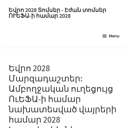
Անցնել
Բաց
Եվրո 2028 Տոմսեր - Էժան տոմսեր
հիմնական
թողնել
ՈՒԵՖԱ-ի համար 2028
բովանդակությանը
հիմնական
Եվրո
կողագոտին
2028
Menu
Տոմսեր.
Եվրո
2028
ՈւԵՖԱ-
Եվրո 2028
ի
Մարզադաշտեր:
Եվրոպայի
Ամբողջական ուղեցույց
ֆուտբոլի
ՈւԵՖԱ-ի համար
առաջնության
տոմսերը,
նախատեսված վայրերի
Ուեմբլի
համար 2028
Լոնդոն,