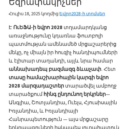
Եզրափակիչներ
Մանչեսթեր,
Քանդակ,
Հուլիս 18, 2025
կողմից
Եվրո2028-ի տոմսեր
Վիլլա
Է
ՈւԵՖԱ-ի եվրո 2028
տղամարդկանց
պարկ
առաջնությունը կդառնա ֆուտբոլի
պատմության ամենամեծ մրցաշարերից
մեկը, ոչ միայն իր հուզիչ հանդիպումների
և էլիտար տաղանդի, այլև նրա համար
աննախադեպ բազմազգ ձևաչափ
. Հետ
տասը համաշխարհային կարգի եվրո
2028 մարզադաշտեր
տարածվել ամբողջ
տարածքում
հինգ ընդունող երկրներ
—
Անգլիա, Շոտլանդիա, Ուելս, Հյուսիսային
Իռլանդիա, և Իռլանդիայի
Հանրապետություն — այս մրցաշարը
երկրպագուների իսկապես յուրահատուկ