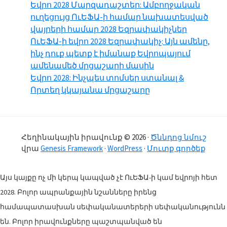
Եվրո 2028 Մարզադաշտեր: Ամբողջական
ուղեցույց ՈւԵՖԱ-ի համար նախատեսված
վայրերի համար 2028 Եզրափակիչներ
ՈւԵՖԱ-ի եվրո 2028 Եզրափակիչ: Այն ամենը,
ինչ դուք պետք է իմանաք Եվրոպայում
ամենամեծ մրցաշարի մասին
Եվրո 2028: Ինչպես տոմսեր ստանալ &
Որտեղ կկայանա մրցաշարը
Հեղինակային իրավունք © 2026 ·
Ծննդոց նմուշ
վրա
Genesis Framework
·
WordPress
·
Մուտք գործեք
Այս կայքը ոչ մի կերպ կապված չէ ՈւԵՖԱ-ի կամ եվրոյի հետ
2028. Բոլոր ապրանքային նշանները իրենց
համապատասխան սեփականատերերի սեփականությունն
են. Բոլոր իրավունքները պաշտպանված են