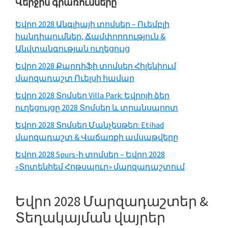
Առաջնային
Վերջին գրառումները
կողային
Եվրո 2028 Անգլիայի տոմսեր – Ուեմբլի
գոտի
հանդիպումներ, Ճամփորդություն &
Անվտանգության ուղեցույց
Եվրո 2028 Քարդիֆի տոմսեր Հիլենիում
մարզադաշտ Ուելսի համար
Եվրո 2028 Տոմսեր Villa Park: Եվրոյի ձեր
ուղեցույցը 2028 Տոմսեր և տրանսպորտ
Եվրո 2028 Տոմսեր Մանչեսթեր: Etihad
մարզադաշտ & Վաճառքի ամսաթվերը
Եվրո 2028 Spurs-ի տոմսեր – Եվրո 2028
«Տոտենհեմ Հոթսպուր» մարզադաշտում
Եվրո 2028 Մարզադաշտեր &
Տեղակայման վայրեր