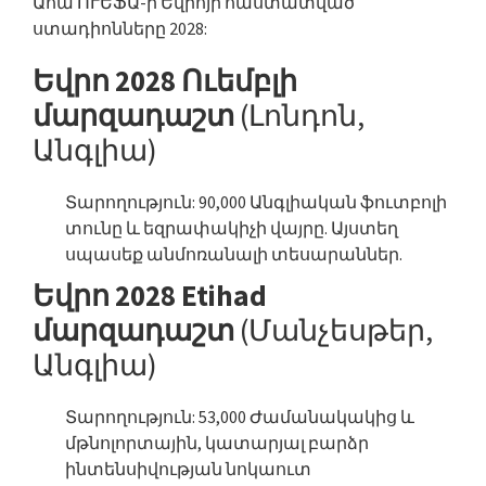
Ահա ՈՒԵՖԱ-ի Եվրոյի հաստատված
ստադիոնները 2028:
Եվրո 2028 Ուեմբլի
մարզադաշտ
(Լոնդոն,
Անգլիա)
Տարողություն: 90,000 Անգլիական ֆուտբոլի
տունը և եզրափակիչի վայրը. Այստեղ
սպասեք անմոռանալի տեսարաններ.
Եվրո 2028 Etihad
մարզադաշտ
(Մանչեսթեր,
Անգլիա)
Տարողություն: 53,000 Ժամանակակից և
մթնոլորտային, կատարյալ բարձր
ինտենսիվության նոկաուտ