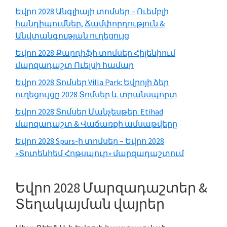
կողային
Եվրո 2028 Անգլիայի տոմսեր – Ուեմբլի
գոտի
հանդիպումներ, Ճամփորդություն &
Անվտանգության ուղեցույց
Եվրո 2028 Քարդիֆի տոմսեր Հիլենիում
մարզադաշտ Ուելսի համար
Եվրո 2028 Տոմսեր Villa Park: Եվրոյի ձեր
ուղեցույցը 2028 Տոմսեր և տրանսպորտ
Եվրո 2028 Տոմսեր Մանչեսթեր: Etihad
մարզադաշտ & Վաճառքի ամսաթվերը
Եվրո 2028 Spurs-ի տոմսեր – Եվրո 2028
«Տոտենհեմ Հոթսպուր» մարզադաշտում
Եվրո 2028 Մարզադաշտեր &
Տեղակայման վայրեր