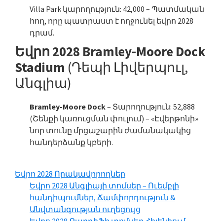
Villa Park կարողություն: 42,000 – Պատմական
հող, որը պատրաստ է ողջունել եվրո 2028
դրամ.
Եվրո 2028 Bramley-Moore Dock
Stadium
(Դեպի Լիվերպուլ,
Անգլիա)
Bramley-Moore Dock
– Տարողություն: 52,888
(Շենքի կառուցման փուլում) – «Էվերթոնի»
նոր տունը մրցաշարին ժամանակակից
հանդերձանք կբերի.
Եվրո 2028 Որակավորողներ
Եվրո 2028 Անգլիայի տոմսեր – Ուեմբլի
հանդիպումներ, Ճամփորդություն &
Անվտանգության ուղեցույց