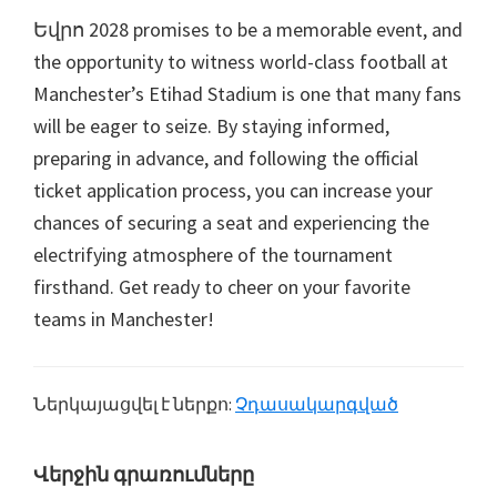
Եվրո 2028
promises to be a memorable event
,
and
the opportunity to witness world-class football at
Manchester’s Etihad Stadium is one that many fans
will be eager to seize
.
By staying informed
,
preparing in advance
,
and following the official
ticket application process
,
you can increase your
chances of securing a seat and experiencing the
electrifying atmosphere of the tournament
firsthand
.
Get ready to cheer on your favorite
teams in Manchester
!
Ներկայացվել է ներքո:
Չդասակարգված
Առաջնային
Վերջին գրառումները