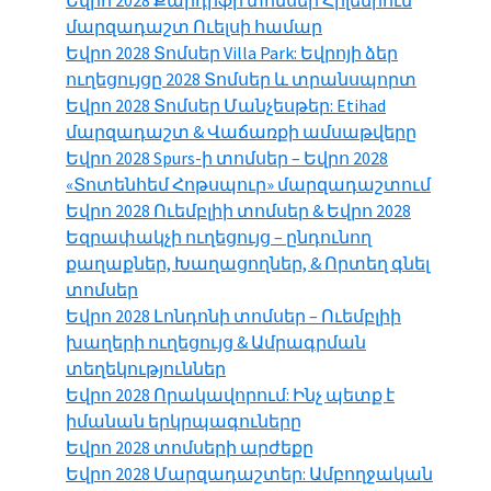
Եվրո 2028 Քարդիֆի տոմսեր Հիլենիում
մարզադաշտ Ուելսի համար
Եվրո 2028 Տոմսեր Villa Park: Եվրոյի ձեր
ուղեցույցը 2028 Տոմսեր և տրանսպորտ
Եվրո 2028 Տոմսեր Մանչեսթեր: Etihad
մարզադաշտ & Վաճառքի ամսաթվերը
Եվրո 2028 Spurs-ի տոմսեր – Եվրո 2028
«Տոտենհեմ Հոթսպուր» մարզադաշտում
Եվրո 2028 Ուեմբլիի տոմսեր & Եվրո 2028
Եզրափակչի ուղեցույց – ընդունող
քաղաքներ, Խաղացողներ, & Որտեղ գնել
տոմսեր
Եվրո 2028 Լոնդոնի տոմսեր – Ուեմբլիի
խաղերի ուղեցույց & Ամրագրման
տեղեկություններ
Եվրո 2028 Որակավորում: Ինչ պետք է
իմանան երկրպագուները
Եվրո 2028 տոմսերի արժեքը
Եվրո 2028 Մարզադաշտեր: Ամբողջական