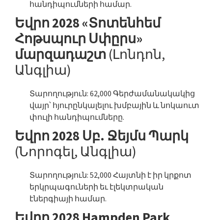
հանդիպումների համար.
Եվրո 2028 «Տոտենհեմ
Հոթսպուր Սփըրս»
մարզադաշտ
(Լոնդոն,
Անգլիա)
Տարողություն: 62,000 Գերժամանակակից
վայր՝ հյուրընկալելու խմբային և նոկաուտ
փուլի հանդիպումները.
Եվրո 2028 Սբ. Ջեյմս Պարկ
(Նորոգել, Անգլիա)
Տարողություն: 52,000 Հայտնի է իր կրքոտ
երկրպագուների եւ էլեկտրական
էներգիայի համար.
Եվրո 2028 Hampden Park