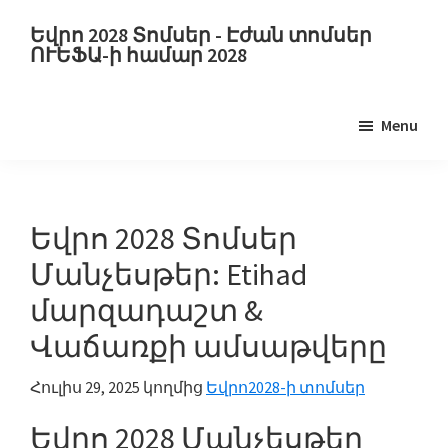
Անցնել
Բաց
Եվրո 2028 Տոմսեր - Էժան տոմսեր
հիմնական
թողնել
ՈՒԵՖԱ-ի համար 2028
բովանդակությանը
հիմնական
Եվրո
կողագոտին
2028
Menu
Տոմսեր.
Եվրո
2028
ՈւԵՖԱ-
Եվրո 2028 Տոմսեր
ի
Մանչեսթեր: Etihad
Եվրոպայի
մարզադաշտ &
ֆուտբոլի
Վաճառքի ամսաթվերը
առաջնության
տոմսերը,
Հուլիս 29, 2025
կողմից
Եվրո2028-ի տոմսեր
Ուեմբլի
Լոնդոն,
Եվրո 2028 Մանչեսթեր