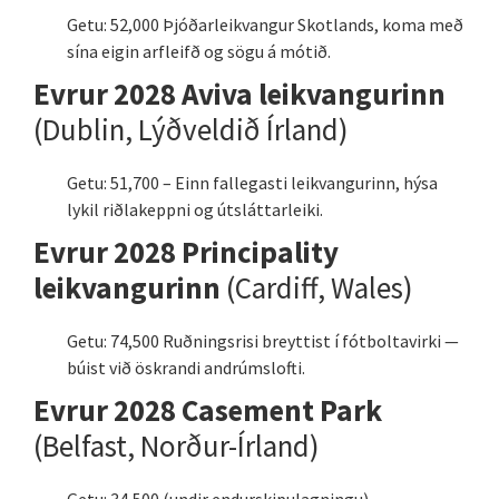
Getu: 52,000 Þjóðarleikvangur Skotlands, koma með
sína eigin arfleifð og sögu á mótið.
Evrur 2028 Aviva leikvangurinn
(Dublin, Lýðveldið Írland)
Getu: 51,700 – Einn fallegasti leikvangurinn, hýsa
lykil riðlakeppni og útsláttarleiki.
Evrur 2028 Principality
leikvangurinn
(Cardiff, Wales)
Getu: 74,500 Ruðningsrisi breyttist í fótboltavirki —
búist við öskrandi andrúmslofti.
Evrur 2028 Casement Park
(Belfast, Norður-Írland)
Getu: 34,500 (undir endurskipulagningu) –