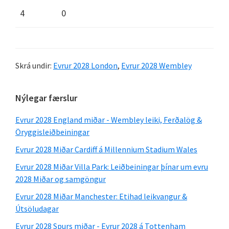
4
0
Skrá undir:
Evrur 2028 London
,
Evrur 2028 Wembley
Aðal
Nýlegar færslur
hliðarstika
Evrur 2028 England miðar - Wembley leiki, Ferðalög &
Öryggisleiðbeiningar
Evrur 2028 Miðar Cardiff á Millennium Stadium Wales
Evrur 2028 Miðar Villa Park: Leiðbeiningar þínar um evru
2028 Miðar og samgöngur
Evrur 2028 Miðar Manchester: Etihad leikvangur &
Útsöludagar
Evrur 2028 Spurs miðar - Evrur 2028 á Tottenham