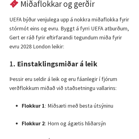
Miðaflokkar og gerðir
UEFA býður venjulega upp á nokkra miðaflokka fyrir
stórmót eins og evru. Byggt á fyrri UEFA atburðum,
Gert er ráð fyrir eftirfarandi tegundum miða fyrir
evru 2028 London leikir:
1.
Einstaklingsmiðar á leik
Þessir eru seldir á leik og eru fáanlegir í fjórum
verðflokkum miðað við staðsetningu vallarins:
Flokkur 1
: Miðsæti með besta útsýninu
Flokkur 2
: Horn og ágætis hliðarsýn