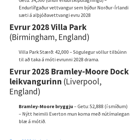
Endurlífgaður vettvangur sem býður Norður-Írlandi
sæti á alþjóðavettvangi evru 2028
Evrur 2028 Villa Park
(Birmingham, England)
Villa Park Stærð: 42,000 – Sögulegur völlur tilbúinn
til að taka á móti evrunni 2028 drama.
Evrur 2028 Bramley-Moore Dock
leikvangurinn
(Liverpool,
England)
Bramley-Moore bryggju
– Getu: 52,888 (í smíðum)
– Nýtt heimili Everton mun koma með nútímalegan
blæ á mótið.