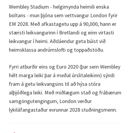
Wembley Stadium - helgimynda heimili enska
boltans - mun þjóna sem vettvangur London fyrir
EM 2028. Með afkastagetu upp á 90,000, hann er
stærsti leikvangurinn í Bretlandi og einn virtasti
leikvangur í heimi. Aðdáendur geta búist við
heimsklassa andrúmslofti og toppaðstöðu.
Fyrri atburðir eins og Euro 2020 (þar sem Wembley
hélt marga leiki þar á meðal úrslitaleikinn) sýndi
fram á getu leikvangsins til að hýsa stóra
alþjóðlega leiki. Með miðlægum stað og frábærum
samgöngutengingum, London verður
lykiláfangastaður evrunnar 2028 stuðningsmenn.