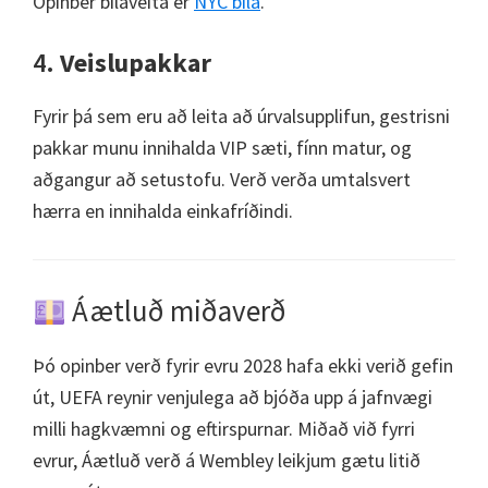
Opinber bílaveita er
NYC bíla
.
4.
Veislupakkar
Fyrir þá sem eru að leita að úrvalsupplifun, gestrisni
pakkar munu innihalda VIP sæti, fínn matur, og
aðgangur að setustofu. Verð verða umtalsvert
hærra en innihalda einkafríðindi.
Áætluð miðaverð
Þó opinber verð fyrir evru 2028 hafa ekki verið gefin
út, UEFA reynir venjulega að bjóða upp á jafnvægi
milli hagkvæmni og eftirspurnar. Miðað við fyrri
evrur, Áætluð verð á Wembley leikjum gætu litið