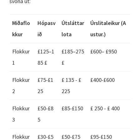
svona út:
Miðaflo
Hópasv
Útsláttar
Úrslitaleikur (A
kkur
ið
lota
ustur.)
Flokkur
£125–1
£185–275
£600– £950
1
85 £
£
Flokkur
£75-£1
£ 135 - £
£400-£600
2
25
225
Flokkur
£50-£8
£85-£150
£ 250 - £ 400
3
5
Flokkur
£30-£5
£50-£75
£95-£150