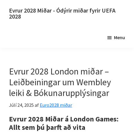
Slepptu
Farðu
Evrur 2028 Miðar - Ódýrir miðar fyrir UEFA
að
í
2028
aðalinnihaldi
aðal
Evrur
hliðarstikuna
2028
Menu
Miðar.
Evrur
2028
UEFA
Evrur 2028 London miðar –
evrópskir
Leiðbeiningar um Wembley
knattspyrnumeistarakeppni,
leiki & Bókunarupplýsingar
Wembley
London,
Júlí 24, 2025
af
Euro2028 miðar
Manchester,
Evrur 2028 Miðar á London Games:
Cardiff,
Allt sem þú þarft að vita
Villa