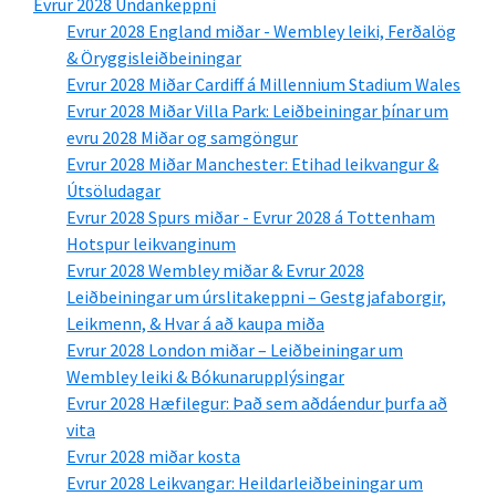
Evrur 2028 Undankeppni
Evrur 2028 England miðar - Wembley leiki, Ferðalög
& Öryggisleiðbeiningar
Evrur 2028 Miðar Cardiff á Millennium Stadium Wales
Evrur 2028 Miðar Villa Park: Leiðbeiningar þínar um
evru 2028 Miðar og samgöngur
Evrur 2028 Miðar Manchester: Etihad leikvangur &
Útsöludagar
Evrur 2028 Spurs miðar - Evrur 2028 á Tottenham
Hotspur leikvanginum
Evrur 2028 Wembley miðar & Evrur 2028
Leiðbeiningar um úrslitakeppni – Gestgjafaborgir,
Leikmenn, & Hvar á að kaupa miða
Evrur 2028 London miðar – Leiðbeiningar um
Wembley leiki & Bókunarupplýsingar
Evrur 2028 Hæfilegur: Það sem aðdáendur þurfa að
vita
Evrur 2028 miðar kosta
Evrur 2028 Leikvangar: Heildarleiðbeiningar um