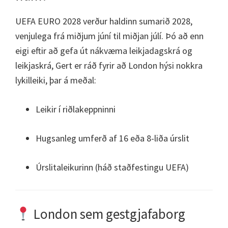
UEFA EURO 2028 verður haldinn sumarið 2028,
venjulega frá miðjum júní til miðjan júlí. Þó að enn
eigi eftir að gefa út nákvæma leikjadagskrá og
leikjaskrá, Gert er ráð fyrir að London hýsi nokkra
lykilleiki, þar á meðal:
Leikir í riðlakeppninni
Hugsanleg umferð af 16 eða 8-liða úrslit
Úrslitaleikurinn (háð staðfestingu UEFA)
London sem gestgjafaborg