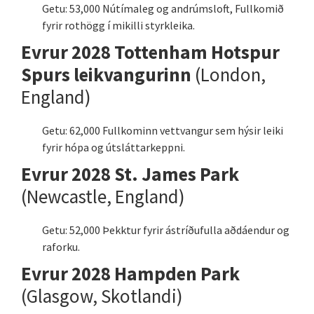
Getu: 53,000 Nútímaleg og andrúmsloft, Fullkomið
fyrir rothögg í mikilli styrkleika.
Evrur 2028 Tottenham Hotspur
Spurs leikvangurinn
(London,
England)
Getu: 62,000 Fullkominn vettvangur sem hýsir leiki
fyrir hópa og útsláttarkeppni.
Evrur 2028 St. James Park
(Newcastle, England)
Getu: 52,000 Þekktur fyrir ástríðufulla aðdáendur og
raforku.
Evrur 2028 Hampden Park
(Glasgow, Skotlandi)