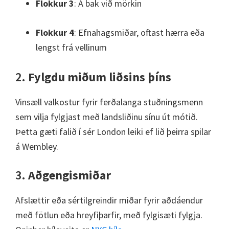
Flokkur 3
: Á bak við mörkin
Flokkur 4
: Efnahagsmiðar, oftast hærra eða
lengst frá vellinum
2.
Fylgdu miðum liðsins þíns
Vinsæll valkostur fyrir ferðalanga stuðningsmenn
sem vilja fylgjast með landsliðinu sínu út mótið.
Þetta gæti falið í sér London leiki ef lið þeirra spilar
á Wembley.
3.
Aðgengismiðar
Afslættir eða sértilgreindir miðar fyrir aðdáendur
með fötlun eða hreyfiþarfir, með fylgisæti fylgja.