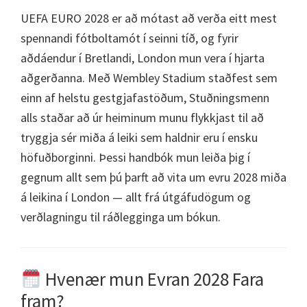
Park
UEFA EURO 2028 er að mótast að verða eitt mest
spennandi fótboltamót í seinni tíð, og fyrir
aðdáendur í Bretlandi, London mun vera í hjarta
aðgerðanna. Með Wembley Stadium staðfest sem
einn af helstu gestgjafastöðum, Stuðningsmenn
alls staðar að úr heiminum munu flykkjast til að
tryggja sér miða á leiki sem haldnir eru í ensku
höfuðborginni. Þessi handbók mun leiða þig í
gegnum allt sem þú þarft að vita um evru 2028 miða
á leikina í London — allt frá útgáfudögum og
verðlagningu til ráðlegginga um bókun.
Hvenær mun Evran 2028 Fara
fram?