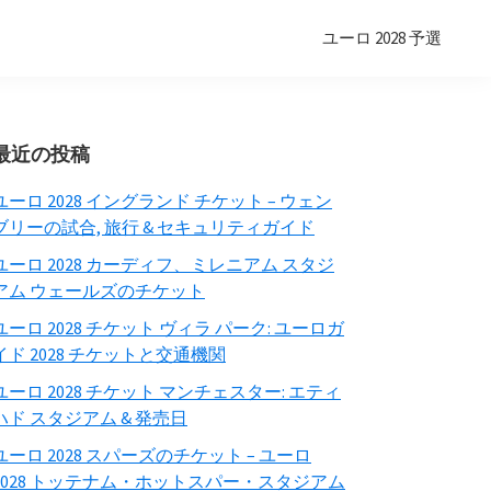
ユーロ 2028 予選
プ
最近の投稿
ラ
ユーロ 2028 イングランド チケット – ウェン
イ
ブリーの試合, 旅行 & セキュリティガイド
マ
ユーロ 2028 カーディフ、ミレニアム スタジ
アム ウェールズのチケット
リ
サ
ユーロ 2028 チケット ヴィラ パーク: ユーロガ
イド 2028 チケットと交通機関
イ
ユーロ 2028 チケット マンチェスター: エティ
ド
ハド スタジアム & 発売日
バ
ユーロ 2028 スパーズのチケット – ユーロ
ー
2028 トッテナム・ホットスパー・スタジアム