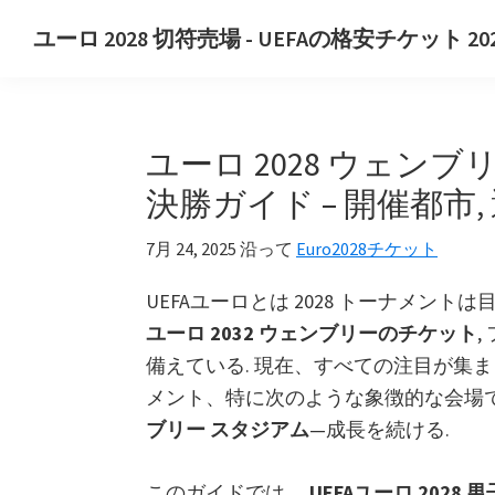
プ
メ
主
ユーロ 2028 切符売場 - UEFAの格安チケット 20
ラ
イ
な
ユ
イ
ン
サ
ー
マ
コ
イ
ロ
リ
ン
ド
ユーロ 2028 ウェンブリ
2028
ナ
テ
バ
切
決勝ガイド – 開催都市,
ビ
ン
ー
符
ゲ
ツ
に
7月 24, 2025
沿って
Euro2028チケット
売
ー
に
ス
場.
UEFAユーロとは 2028 トーナメ
シ
ス
キ
ユ
ユーロ 2032 ウェンブリーのチケット
ョ
キ
ッ
ー
備えている. 現在、すべての注目が集
ン
ッ
プ
ロ
メント、特に次のような象徴的な会場
に
プ
2028
ブリー スタジアム
—成長を続ける.
ス
UEFA
キ
欧
このガイドでは、
UEFAユーロ 2028 