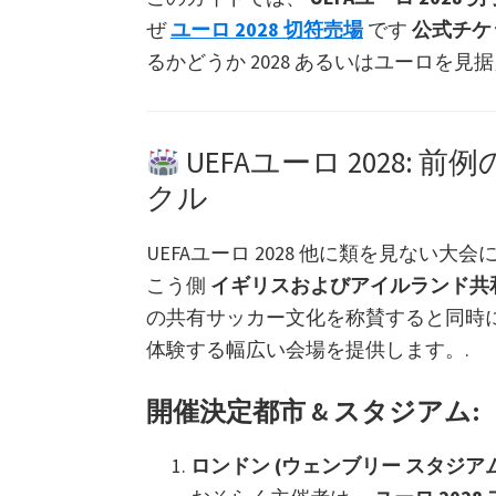
ッ
州
ぜ
ユーロ 2028 切符売場
です
公式チケ
プ
サ
るかどうか 2028 あるいはユーロを見据え
ッ
カ
ー
UEFAユーロ 2028
選
クル
手
権
UEFAユーロ 2028 他に類を見ない大
チ
こう側
イギリスおよびアイルランド共
ケ
の共有サッカー文化を称賛すると同時
ッ
体験する幅広い会場を提供します。.
ト,
ウ
開催決定都市 & スタジアム:
ェ
ロンドン (ウェンブリー スタジアム
ン