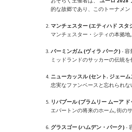
おそらく主催者は、
ユーロ 2028
ブ
的な故郷であり、このトーナメン
リ
ー
マンチェスター (エティハド スタ
ロ
マンチェスター・シティの本拠地,
ン
ド
バーミンガム (ヴィラ パーク)
- 容量
ン,
ミッドランドのサッカーの伝統を
マ
ン
ニューカッスル (セント. ジェームス
チ
忠実なファンベースと忘れられな
ェ
ス
リバプール (ブラムリー ムーア ド
タ
エバートンの将来のホーム, 街の
ー,
カ
グラスゴー (ハムデン・パーク)
- 
ー