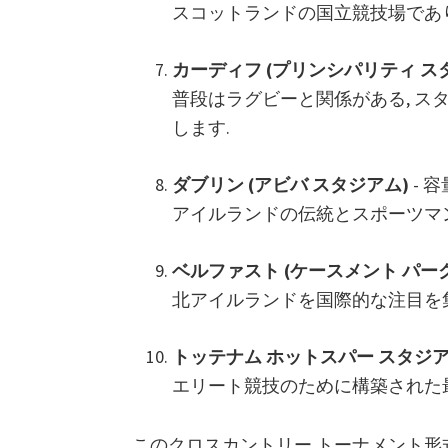
スコットランドの国立競技場であ
デ
ィ
カーディフ (プリンシパリティ ス
フ,
普段はラグビーと関係がある, 
ヴ
します.
ィ
ラ
ダブリン (アビバ スタジアム)
- 容量
パ
アイルランドの伝統とスポーツマ
ー
ク
ベルファスト (ケースメント パーク
北アイルランドを国際的な注目を
トッテナム ホットスパー スタジア
エリート競技のために構築された
このクロスカントリー トーナメント