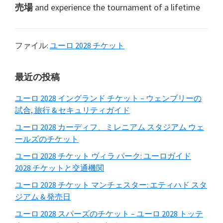
売場
and experience the tournament of a lifetime
ファイル:
ユーロ 2028 チケット
プ
最近の投稿
ラ
ユーロ 2028 イングランド チケット – ウェンブリーの
イ
試合, 旅行 & セキュリティガイド
マ
ユーロ 2028 カーディフ、ミレニアム スタジアム ウェ
ールズのチケット
リ
サ
ユーロ 2028 チケット ヴィラ パーク: ユーロガイド
2028 チケットと交通機関
イ
ユーロ 2028 チケット マンチェスター: エティハド スタ
ド
ジアム & 発売日
バ
ユーロ 2028 スパーズのチケット – ユーロ 2028 トッテ
ー