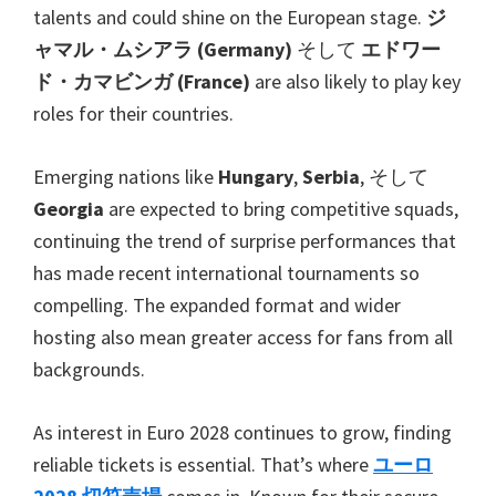
ー
talents and could shine on the European stage
.
ジ
デ
ャマル・ムシアラ (
Germany
)
そして
エドワー
ィ
ド・カマビンガ (
France
)
are also likely to play key
フ,
roles for their countries
.
ヴ
ィ
Emerging nations like
Hungary
,
Serbia
, そして
ラ
Georgia
are expected to bring competitive squads
,
パ
continuing the trend of surprise performances that
ー
has made recent international tournaments so
ク
compelling
.
The expanded format and wider
hosting also mean greater access for fans from all
backgrounds
.
As interest in Euro
2028
continues to grow
,
finding
reliable tickets is essential
.
That’s where
ユーロ