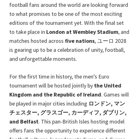
欧
football fans around the world are looking forward
州
to what promises to be one of the most exciting
サ
editions of the tournament yet
.
With the final set
ッ
to take place in
London at Wembley Stadium
,
and
カ
matches hosted across
five nations
, ユーロ 2028
ー
is gearing up to be a celebration of unity
,
football
,
選
and unforgettable moments
.
手
権
For the first time in history
,
the men’s Euro
チ
tournament will be hosted jointly by
the United
ケ
Kingdom and the Republic of Ireland
.
Games will
ッ
be played in major cities including
ロンドン, マン
ト,
チェスター, グラスゴー, カーディフ, ダブリン,
ウ
and Belfast
.
This pan-British Isles hosting model
ェ
offers fans the opportunity to experience different
ン