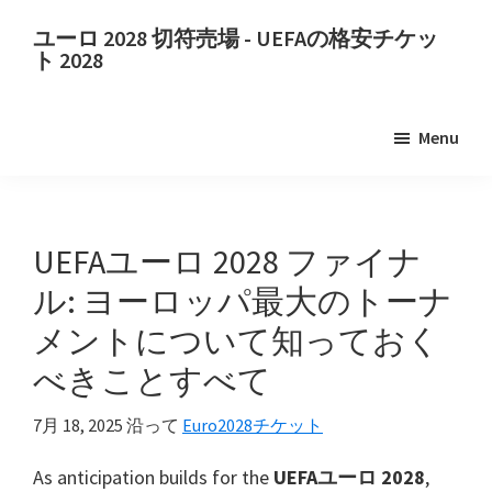
メ
主
ユーロ 2028 切符売場 - UEFAの格安チケッ
イ
な
ト 2028
ン
サ
ユ
コ
イ
ー
Menu
ン
ド
ロ
テ
バ
2028
ン
ー
切
ツ
に
符
UEFAユーロ 2028 ファイナ
に
ス
売
ル: ヨーロッパ最大のトーナ
ス
キ
場.
メントについて知っておく
キ
ッ
ユ
ッ
プ
べきことすべて
ー
プ
ロ
7月 18, 2025
沿って
Euro2028チケット
2028
UEFA
As anticipation builds for the
UEFAユーロ 2028
,