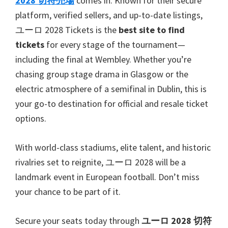
2028 切符売場
comes in
.
Known for their secure
platform
,
verified sellers
,
and up-to-date listings
,
ユーロ 2028
Tickets is the
best site to find
tickets
for every stage of the tournament—
including the final at Wembley
.
Whether you’re
chasing group stage drama in Glasgow or the
electric atmosphere of a semifinal in Dublin
,
this is
your go-to destination for official and resale ticket
options
.
With world-class stadiums
,
elite talent
,
and historic
rivalries set to reignite
, ユーロ 2028
will be a
landmark event in European football
.
Don’t miss
your chance to be part of it
.
Secure your seats today through
ユーロ 2028 切符