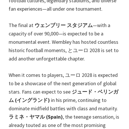
football cultures
,
legendary stadiums
,
and diverse
ブ
fan experiences—all under one tournament
.
リ
ー
The final at
ウェンブリー スタジアム
—with a
ロ
capacity of over 90,000—is expected to be a
ン
monumental event
.
Wembley has hosted countless
ド
historic football moments
, とユーロ 2028
is set to
ン,
add another unforgettable chapter
.
マ
ン
When it comes to players
, ユーロ 2028
is expected
チ
to be a showcase of the next generation of global
ェ
stars
.
Fans can expect to see
ジュード・ベリンガ
ス
ム (イングランド)
in his prime
,
continuing to
タ
dominate midfield battles with class and maturity
.
ー,
ラミネ・ヤマル (
Spain
)
,
the teenage sensation
,
is
カ
already touted as one of the most promising