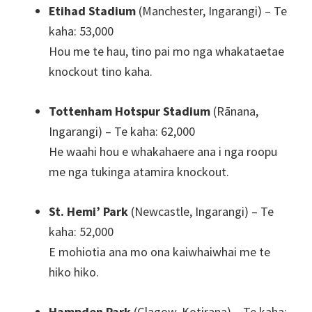
Etihad Stadium
(Manchester, Ingarangi) – Te
kaha: 53,000
Hou me te hau, tino pai mo nga whakataetae
knockout tino kaha.
Tottenham Hotspur Stadium
(Rānana,
Ingarangi) – Te kaha: 62,000
He waahi hou e whakahaere ana i nga roopu
me nga tukinga atamira knockout.
St. Hemi’ Park
(Newcastle, Ingarangi) – Te
kaha: 52,000
E mohiotia ana mo ona kaiwhaiwhai me te
hiko hiko.
Hampden Park
(Glagow, Kotirana) – Te kaha: