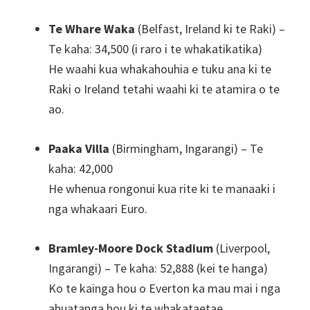
Te Whare Waka
(Belfast, Ireland ki te Raki) –
Te kaha: 34,500 (i raro i te whakatikatika)
He waahi kua whakahouhia e tuku ana ki te
Raki o Ireland tetahi waahi ki te atamira o te
ao.
Paaka Villa
(Birmingham, Ingarangi) – Te
kaha: 42,000
He whenua rongonui kua rite ki te manaaki i
nga whakaari Euro.
Bramley-Moore Dock Stadium
(Liverpool,
Ingarangi) – Te kaha: 52,888 (kei te hanga)
Ko te kainga hou o Everton ka mau mai i nga
ahuatanga hou ki te whakataetae.