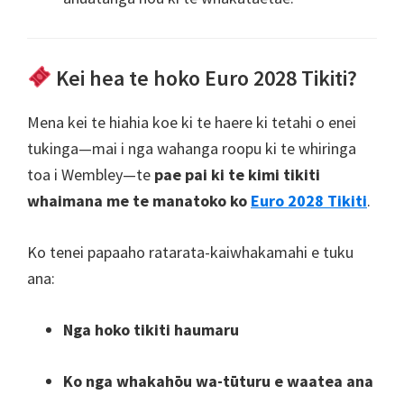
Kei hea te hoko Euro 2028 Tikiti?
Mena kei te hiahia koe ki te haere ki tetahi o enei
tukinga—mai i nga wahanga roopu ki te whiringa
toa i Wembley—te
pae pai ki te kimi tikiti
whaimana me te manatoko ko
Euro 2028 Tikiti
.
Ko tenei papaaho ratarata-kaiwhakamahi e tuku
ana:
Nga hoko tikiti haumaru
Ko nga whakahōu wa-tūturu e waatea ana