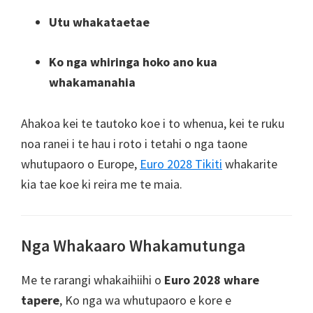
Utu whakataetae
Ko nga whiringa hoko ano kua
whakamanahia
Ahakoa kei te tautoko koe i to whenua, kei te ruku
noa ranei i te hau i roto i tetahi o nga taone
whutupaoro o Europe,
Euro 2028 Tikiti
whakarite
kia tae koe ki reira me te maia.
Nga Whakaaro Whakamutunga
Me te rarangi whakaihiihi o
Euro 2028 whare
tapere
, Ko nga wa whutupaoro e kore e