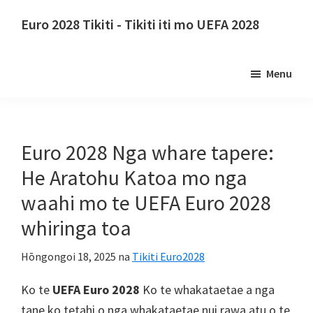
Tīpoka
Hūpeke
Euro 2028 Tikiti - Tikiti iti mo UEFA 2028
ki
ki
Euro
te
te
2028
ihirangi
paetaha
Menu
Tikiti.
matua
tuatahi
Euro
2028
Nga
Euro 2028 Nga whare tapere:
Tikiti
He Aratohu Katoa mo nga
Whakataetae
waahi mo te UEFA Euro 2028
Whutupaoro
whiringa toa
a
te
Hōngongoi 18, 2025
na
Tikiti Euro2028
UEFA,
Wembley
Ko te
UEFA Euro 2028
Ko te whakataetae a nga
Rānana,
tane ko tetahi o nga whakataetae nui rawa atu o te