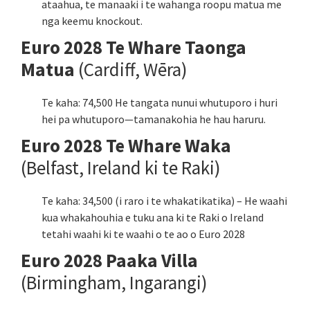
ataahua, te manaaki i te wahanga roopu matua me
nga keemu knockout.
Euro 2028 Te Whare Taonga
Matua
(Cardiff, Wēra)
Te kaha: 74,500 He tangata nunui whutuporo i huri
hei pa whutuporo—tamanakohia he hau haruru.
Euro 2028 Te Whare Waka
(Belfast, Ireland ki te Raki)
Te kaha: 34,500 (i raro i te whakatikatika) – He waahi
kua whakahouhia e tuku ana ki te Raki o Ireland
tetahi waahi ki te waahi o te ao o Euro 2028
Euro 2028 Paaka Villa
(Birmingham, Ingarangi)