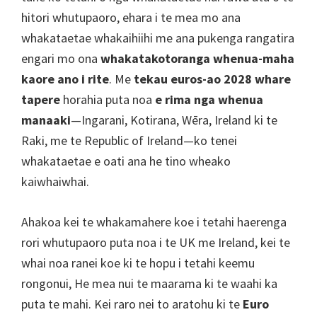
Manchester,
hitori whutupaoro, ehara i te mea mo ana
Cardiff,
whakataetae whakaihiihi me ana pukenga rangatira
Paaka
engari mo ona
whakatakotoranga whenua-maha
Villa
kaore ano i rite
. Me
tekau euros-ao 2028 whare
tapere
horahia puta noa
e rima nga whenua
manaaki
—Ingarani, Kotirana, Wēra, Ireland ki te
Raki, me te Republic of Ireland—ko tenei
whakataetae e oati ana he tino wheako
kaiwhaiwhai.
Ahakoa kei te whakamahere koe i tetahi haerenga
rori whutupaoro puta noa i te UK me Ireland, kei te
whai noa ranei koe ki te hopu i tetahi keemu
rongonui, He mea nui te maarama ki te waahi ka
puta te mahi. Kei raro nei to aratohu ki te
Euro