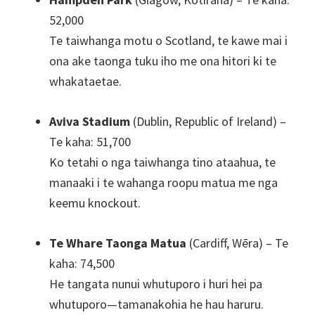
52,000
Te taiwhanga motu o Scotland, te kawe mai i
ona ake taonga tuku iho me ona hitori ki te
whakataetae.
Aviva Stadium
(Dublin, Republic of Ireland) –
Te kaha: 51,700
Ko tetahi o nga taiwhanga tino ataahua, te
manaaki i te wahanga roopu matua me nga
keemu knockout.
Te Whare Taonga Matua
(Cardiff, Wēra) – Te
kaha: 74,500
He tangata nunui whutuporo i huri hei pa
whutuporo—tamanakohia he hau haruru.