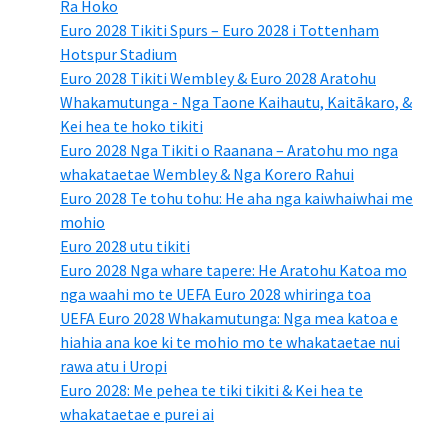
Ra Hoko
Euro 2028 Tikiti Spurs – Euro 2028 i Tottenham
Hotspur Stadium
Euro 2028 Tikiti Wembley & Euro 2028 Aratohu
Whakamutunga - Nga Taone Kaihautu, Kaitākaro, &
Kei hea te hoko tikiti
Euro 2028 Nga Tikiti o Raanana – Aratohu mo nga
whakataetae Wembley & Nga Korero Rahui
Euro 2028 Te tohu tohu: He aha nga kaiwhaiwhai me
mohio
Euro 2028 utu tikiti
Euro 2028 Nga whare tapere: He Aratohu Katoa mo
nga waahi mo te UEFA Euro 2028 whiringa toa
UEFA Euro 2028 Whakamutunga: Nga mea katoa e
hiahia ana koe ki te mohio mo te whakataetae nui
rawa atu i Uropi
Euro 2028: Me pehea te tiki tikiti & Kei hea te
whakataetae e purei ai