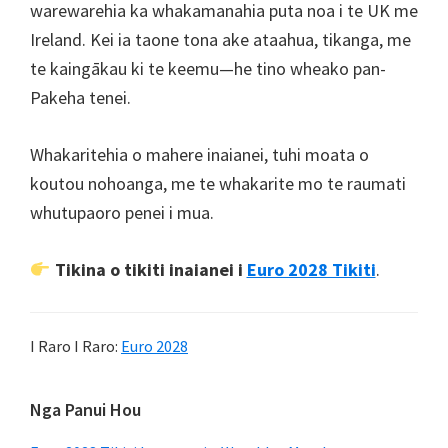
warewarehia ka whakamanahia puta noa i te UK me
Ireland. Kei ia taone tona ake ataahua, tikanga, me
te kaingākau ki te keemu—he tino wheako pan-
Pakeha tenei.
Whakaritehia o mahere inaianei, tuhi moata o
koutou nohoanga, me te whakarite mo te raumati
whutupaoro penei i mua.
Tikina o tikiti inaianei i
Euro 2028 Tikiti
.
I Raro I Raro:
Euro 2028
Paetaha
Nga Panui Hou
Tuatahi