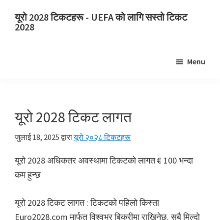
मुख्य
प्राथमिक
यूरो 2028 टिकटहरू - UEFA को लागि सस्तो टिकट
सामग्रीमा
साइडबारमा
2028
जानुहोस्
जानुहोस्
यूरो
2028
Menu
टिकटहरू.
यूरो
2028
UEFA
यूरो 2028 टिकट लागत
युरोपियन
जुलाई 18, 2025
द्वारा
यूरो २०२८ टिकटहरू
फुटबल
च्याम्पियनशिप
यूरो 2028 अधिकतर अवस्थामा टिकटको लागत € 100 भन्दा
टिकट,
कम हुन्छ
वेम्बली
लन्डन,
यूरो 2028 टिकट लागत : टिकटको पहिलो किस्ता
म्यानचेसर,
Euro2028.com मार्फत विश्वभर बिक्रीमा राखिनेछ. सबै मिल्दो