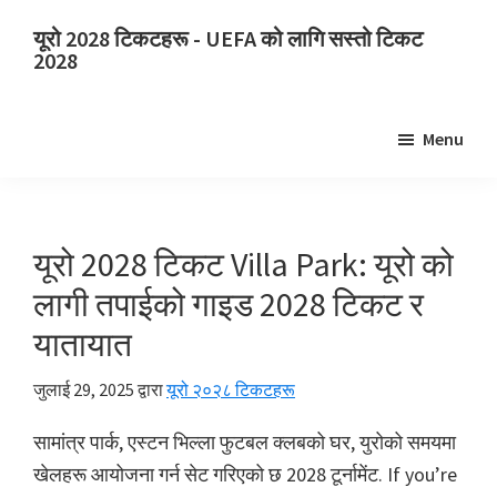
मुख्य
प्राथमिक
यूरो 2028 टिकटहरू - UEFA को लागि सस्तो टिकट
सामग्रीमा
साइडबारमा
2028
जानुहोस्
जानुहोस्
यूरो
2028
Menu
टिकटहरू.
यूरो
2028
UEFA
यूरो 2028 टिकट Villa Park: यूरो को
युरोपियन
लागी तपाईको गाइड 2028 टिकट र
फुटबल
यातायात
च्याम्पियनशिप
टिकट,
जुलाई 29, 2025
द्वारा
यूरो २०२८ टिकटहरू
वेम्बली
लन्डन,
सामांत्र पार्क, एस्टन भिल्ला फुटबल क्लबको घर, युरोको समयमा
म्यानचेसर,
खेलहरू आयोजना गर्न सेट गरिएको छ 2028 टूर्नामेंट.
If you’re