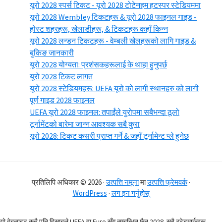
यूरो 2028 स्पर्स टिकट - यूरो 2028 टोटेनहम हटस्पर स्टेडियममा
यूरो 2028 Wembley टिकटहरू & यूरो 2028 फाइनल गाइड -
होस्ट शहरहरू, खेलाडीहरू, & टिकटहरू कहाँ किन्न
यूरो 2028 लन्डन टिकटहरू - वेम्बली खेलहरूको लागि गाइड &
बुकिङ जानकारी
यूरो 2028 योग्यता: प्रशंसकहरूलाई के थाहा हुनुपर्छ
यूरो 2028 टिकट लागत
यूरो 2028 स्टेडियमहरू: UEFA यूरो को लागी स्थानहरु को लागी
पूर्ण गाइड 2028 फाइनल
UEFA यूरो 2028 फाइनल: तपाईंले युरोपमा सबैभन्दा ठूलो
टूर्नामेंटको बारेमा जान्न आवश्यक सबै कुरा
यूरो 2028: टिकट कसरी प्राप्त गर्ने & जहाँ टूर्नामेन्ट प्ले हुनेछ
प्रतिलिपि अधिकार © 2026 ·
उत्पत्ति नमूना
मा
उत्पत्ति फ्रेमवर्क
·
WordPress
·
लग इन गर्नुहोस्
यो वेबसाइट कुनै पनि हिसाबले UEFA वा Euro सँग सम्बन्धित छैन 2028. सबै ट्रेडमार्कहरू