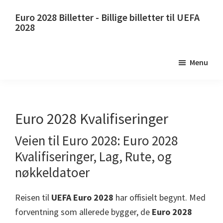
Hopp
Gå
Euro 2028 Billetter - Billige billetter til UEFA
til
til
2028
hovedinnhold
primær
Euro
sidefelt
2028
Menu
Billetter.
Euro
2028
UEFA
Euro 2028 Kvalifiseringer
European
Veien til Euro 2028: Euro 2028
Football
Kvalifiseringer, Lag, Rute, og
Championship
-
nøkkeldatoer
billetter,
Reisen til
UEFA Euro 2028
har offisielt begynt. Med
Wembley
forventning som allerede bygger, de
Euro 2028
London,