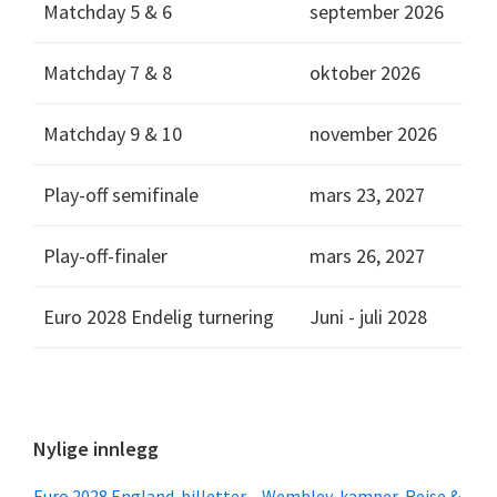
Matchday 5 & 6
september 2026
Matchday 7 & 8
oktober 2026
Matchday 9 & 10
november 2026
Play-off semifinale
mars 23, 2027
Play-off-finaler
mars 26, 2027
Euro 2028 Endelig turnering
Juni - juli 2028
Primær
Nylige innlegg
sidefelt
Euro 2028 England-billetter – Wembley-kamper, Reise &