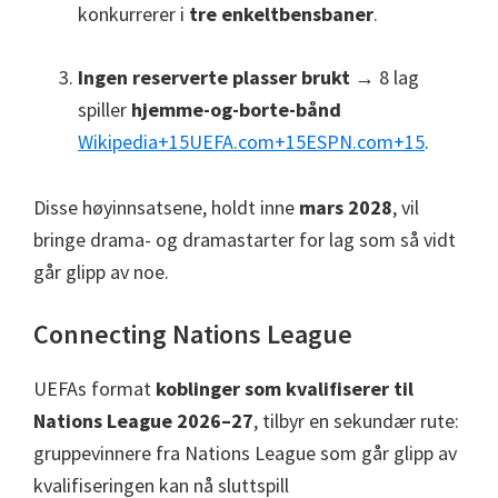
konkurrerer i
tre enkeltbensbaner
.
Ingen reserverte plasser brukt
→ 8 lag
spiller
hjemme-og-borte-bånd
Wikipedia
+15
UEFA.com
+15
ESPN.com
+15
.
Disse høyinnsatsene, holdt inne
mars 2028
, vil
bringe drama- og dramastarter for lag som så vidt
går glipp av noe.
Connecting Nations League
UEFAs format
koblinger som kvalifiserer til
Nations League 2026–27
, tilbyr en sekundær rute:
gruppevinnere fra Nations League som går glipp av
kvalifiseringen kan nå sluttspill