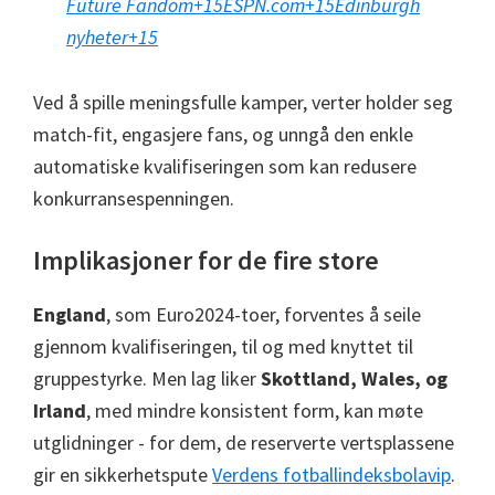
Future Fandom
+15
ESPN.com
+15
Edinburgh
nyheter
+15
Ved å spille meningsfulle kamper, verter holder seg
match-fit, engasjere fans, og unngå den enkle
automatiske kvalifiseringen som kan redusere
konkurransespenningen.
Implikasjoner for de fire store
England
, som Euro2024-toer, forventes å seile
gjennom kvalifiseringen, til og med knyttet til
gruppestyrke. Men lag liker
Skottland, Wales, og
Irland
, med mindre konsistent form, kan møte
utglidninger - for dem, de reserverte vertsplassene
gir en sikkerhetspute
Verdens fotballindeks
bolavip
.