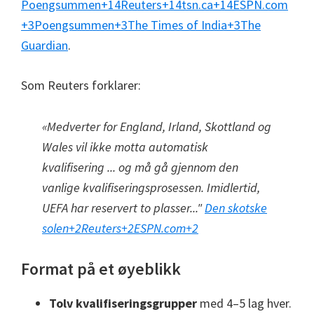
Poengsummen
+14
Reuters
+14
tsn.ca
+14
ESPN.com
+3
Poengsummen
+3
The Times of India
+3
The
Guardian
.
Som Reuters forklarer:
«Medverter for England, Irland, Skottland og
Wales vil ikke motta automatisk
kvalifisering ... og må gå gjennom den
vanlige kvalifiseringsprosessen. Imidlertid,
UEFA har reservert to plasser..."
Den skotske
solen
+2
Reuters
+2
ESPN.com
+2
Format på et øyeblikk
Tolv kvalifiseringsgrupper
med 4–5 lag hver.