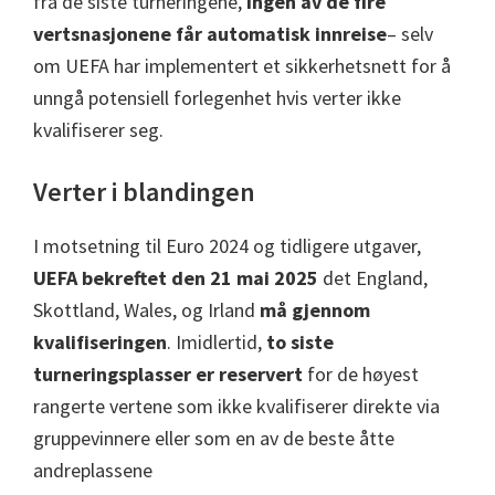
fra de siste turneringene,
ingen av de fire
Manchester,
vertsnasjonene får automatisk innreise
– selv
Cardiff,
om UEFA har implementert et sikkerhetsnett for å
Villa
unngå potensiell forlegenhet hvis verter ikke
Park
kvalifiserer seg.
Verter i blandingen
I motsetning til Euro 2024 og tidligere utgaver,
UEFA bekreftet den 21 mai 2025
det England,
Skottland, Wales, og Irland
må gjennom
kvalifiseringen
. Imidlertid,
to siste
turneringsplasser er reservert
for de høyest
rangerte vertene som ikke kvalifiserer direkte via
gruppevinnere eller som en av de beste åtte
andreplassene