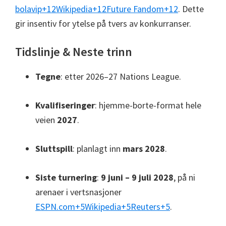
bolavip
+12
Wikipedia
+12
Future Fandom
+12
.
Dette
gir insentiv for ytelse på tvers av konkurranser.
Tidslinje & Neste trinn
Tegne
: etter 2026–27 Nations League.
Kvalifiseringer
: hjemme-borte-format hele
veien
2027
.
Sluttspill
: planlagt inn
mars 2028
.
Siste turnering
:
9 juni – 9 juli 2028
, på ni
arenaer i vertsnasjoner
ESPN.com
+5
Wikipedia
+5
Reuters
+5
.