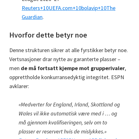
Reuters
+10
UEFA.com
+10
bolavip
+10
The
Guardian
.
Hvorfor dette betyr noe
Denne strukturen sikrer at alle fyrstikker betyr noe.
Vertsnasjoner drar nytte av garanterte plasser –
men
de må fortsatt kjempe mot grupperivaler
,
opprettholde konkurransedyktig integritet. ESPN
avklarer:
«Medverter for England, Irland, Skottland og
Wales vil ikke automatisk være med i … og
må gjennom kvalifiseringen, selv om to
plasser er reservert hvis de mislykkes.»