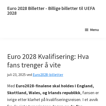
Hopp
Gå
Euro 2028 Billetter - Billige billetter til UEFA
til
til
2028
hovedinnhold
primær
Euro
sidefelt
2028
Menu
Billetter.
Euro
2028
UEFA
Euro 2028 Kvalifisering: Hva
European
fans trenger å vite
Football
Championship
juli 23, 2025
ved
Euro2028-billetter
-
Med
Euro2028-finalene skal holdes i England,
billetter,
Skottland, Wales, og Irlands republikk
, fansen er
Wembley
ivrige etter klarhet på kvalifiseringsreisen. I et avvik
London,