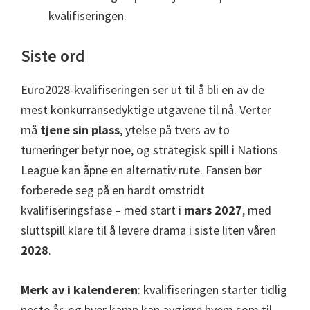
kvalifiseringen.
Siste ord
Euro2028-kvalifiseringen ser ut til å bli en av de
mest konkurransedyktige utgavene til nå. Verter
må
tjene sin plass
, ytelse på tvers av to
turneringer betyr noe, og strategisk spill i Nations
League kan åpne en alternativ rute. Fansen bør
forberede seg på en hardt omstridt
kvalifiseringsfase – med start i
mars 2027
, med
sluttspill klare til å levere drama i siste liten våren
2028
.
Merk av i kalenderen
: kvalifiseringen starter tidlig
neste år, og hver kamp kan avgjøre hvem som til