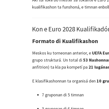
London,
kualifikashon ta funshoná, e timnan enbolb
Manchester,
Cardiff,
Parke
Kon e Euro 2028 Kualifikadó
di
Villa
Formato di Kualifikashon
Meskos ku torneonan anterior, e
UEFA Eur
grupo strukturá. Un total di
53 Nashonna
anfitrion) ta kla pa kompetí pa
21 lugána
E klasifikashonnan ta organisá den
10 gr
7 gruponan di 5 timnan
3 gruponan di 6 timnan