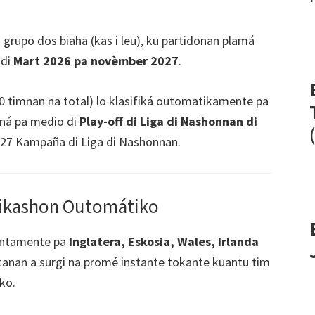
 grupo dos biaha (kas i leu), ku partidonan plamá
di
Mart 2026 pa novèmber 2027
.
0 timnan na total) lo klasifiká outomatikamente pa
ná pa medio di
Play-off di Liga di Nashonnan di
/27 Kampaña di Liga di Nashonnan.
ifikashon Outomátiko
untamente pa
Inglatera, Eskosia, Wales, Irlanda
tanan a surgi na promé instante tokante kuantu tim
ko.