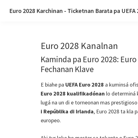
Salta
Salta
Salta
Euro 2028 Karchinan - Ticketnan Barata pa UEFA
pa
pa
pa
Euro
nabegashon
kontenido
e
2028
primario
prinsipal
sidebar
Karchinan.
prinsipal
Euro 2028 Kanalnan
Euro
2028
Kaminda pa Euro 2028: Euro 
Ticketnan
Fechanan Klave
di
Campeonato
E biahe pa
UEFA Euro 2028
a kuminsá ofis
Europeo
Euro 2028 kualifikadónan
lo determiná 
di
lugá na un di e torneonan mas prestigioso
Futbol
i Repúblika di Irlanda
, Euro 2028 ta kla p
di
europeo.
UEFA,
Wembley
Aki tur loke bo mester sa tokante e Euro 2