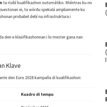
on
ta risibí kualifikashon outomátiko. Miéntras ku no
e puestonan ei, ta wòrdu spekulá ampliamente ku
ohonan probabel debí na infrastruktura i
da den e klasifikashonnan i lo mester gana nan
an Klave
ante den Euro 2028 kampaña di kualifikashon:
Kuadro di tempu