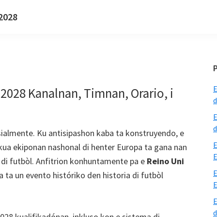
 2028
E
2028 Kanalnan, Timnan, Orario, i
d
E
d
ialmente. Ku antisipashon kaba ta konstruyendo, e
E
kua ekiponan nashonal di henter Europa ta gana nan
E
 di futbòl. Anfitrion konhuntamente pa e
Reino Uni
E
a ta un evento históriko den historia di futbòl
E
E
d
028 kualifikadónan, inkluso kon e sistema di