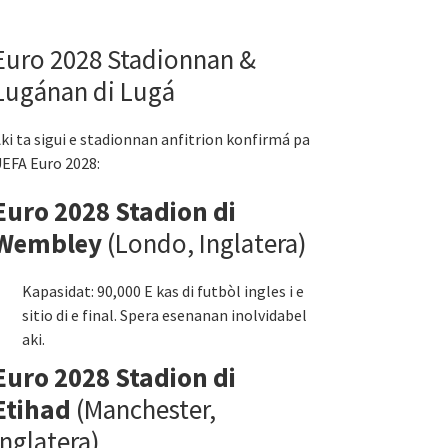
Euro 2028 Stadionnan &
Lugánan di Lugá
ki ta sigui e stadionnan anfitrion konfirmá pa
EFA Euro 2028:
Euro 2028 Stadion di
Wembley
(Londo, Inglatera)
Kapasidat: 90,000 E kas di futbòl ingles i e
sitio di e final. Spera esenanan inolvidabel
aki.
Euro 2028 Stadion di
Etihad
(Manchester,
Inglatera)