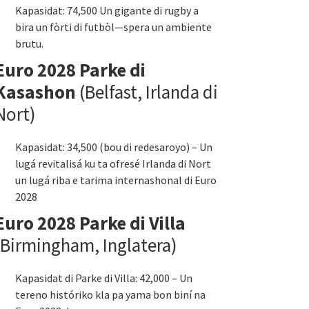
Kapasidat: 74,500 Un gigante di rugby a
bira un fòrti di futbòl—spera un ambiente
brutu.
Euro 2028 Parke di
Kasashon
(Belfast, Irlanda di
Nort)
Kapasidat: 34,500 (bou di redesaroyo) – Un
lugá revitalisá ku ta ofresé Irlanda di Nort
un lugá riba e tarima internashonal di Euro
2028
Euro 2028 Parke di Villa
(Birmingham, Inglatera)
Kapasidat di Parke di Villa: 42,000 – Un
tereno históriko kla pa yama bon biní na