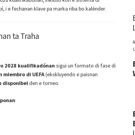
í, i e fechanan klave pa marka riba bo kalènder.
nan ta Traha
A
U
o 2028 kualifikadónan
sigui un formato di fase di
n miembro di UEFA
(ekskluyendo e paisnan
n disponibel
den e torneo.
uponan
: