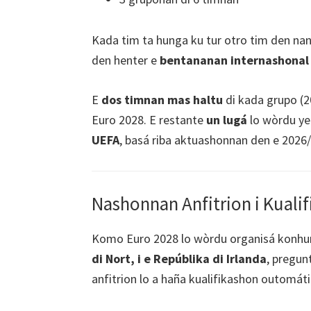
Kada tim ta hunga ku tur otro tim den nan
den henter e
bentananan internashonal
E
dos timnan mas haltu
di kada grupo (2
Euro 2028. E restante
un lugá
lo wòrdu ye
UEFA
, basá riba aktuashonnan den e 2026
Nashonnan Anfitrion i Kual
Komo Euro 2028 lo wòrdu organisá konh
di Nort, i e Repúblika di Irlanda
, pregun
anfitrion lo a haña kualifikashon outomáti