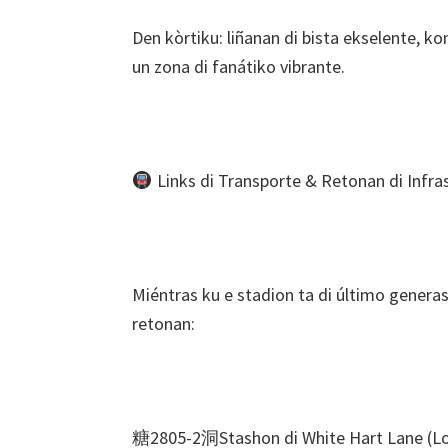
Den kòrtiku: liñanan di bista ekselente, k
un zona di fanátiko vibrante.
Links di Transporte & Retonan di Infra
Miéntras ku e stadion ta di último generas
retonan:
糖2805-2洞Stashon di White Hart Lane (L