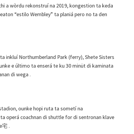
chi a wòrdu rekonstruí na 2019, kongestion ta keda
peaton “estilo Wembley” ta planiá pero no ta den
inkluí Northumberland Park (ferry), Shete Sisters
 ounke e último ta enserá te ku 30 minüt di kaminata
anan di wega .
tadion, ounke hopi ruta ta sometí na
ta operá coachnan di shuttle for di sentronan klave
le宅 .