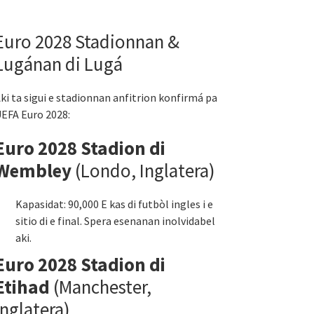
Euro 2028 Stadionnan &
Lugánan di Lugá
ki ta sigui e stadionnan anfitrion konfirmá pa
EFA Euro 2028:
Euro 2028 Stadion di
Wembley
(Londo, Inglatera)
Kapasidat: 90,000 E kas di futbòl ingles i e
sitio di e final. Spera esenanan inolvidabel
aki.
Euro 2028 Stadion di
Etihad
(Manchester,
Inglatera)