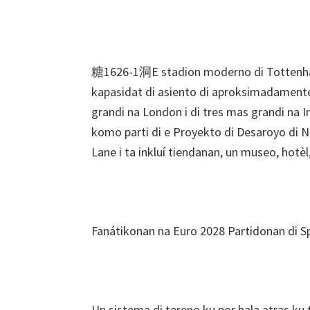
糖1626-1洞E stadion moderno di Tottenham 
kapasidat di asiento di aproksimadamente 
grandi na London i di tres mas grandi na
komo parti di e Proyekto di Desaroyo di 
Lane i ta inkluí tiendanan, un museo, hotèl
Fanátikonan na Euro 2028 Partidonan di S
Un sistema di tereno ku por hala atras ku