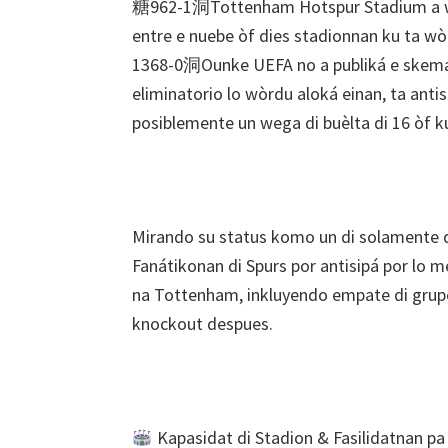
糖962-1洞Tottenham Hotspur Stadium a wòr
entre e nuebe òf dies stadionnan ku ta wòrdu
1368-0洞Ounke UEFA no a publiká e skema p
eliminatorio lo wòrdu aloká einan, ta antisi
posiblemente un wega di buèlta di 16 òf kua
Mirando su status komo un di solamente 
Fanátikonan di Spurs por antisipá por lo 
na Tottenham, inkluyendo empate di grupo 
knockout despues.
Kapasidat di Stadion & Fasilidatnan pa