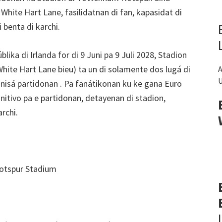
hite Hart Lane, fasilidatnan di fan, kapasidat di
 benta di karchi.
ika di Irlanda for di 9 Juni pa 9 Juli 2028, Stadion
 White Hart Lane bieu) ta un di solamente dos lugá di
A
U
isá partidonan . Pa fanátikonan ku ke gana Euro
initivo pa e partidonan, detayenan di stadion,
archi.
otspur Stadium