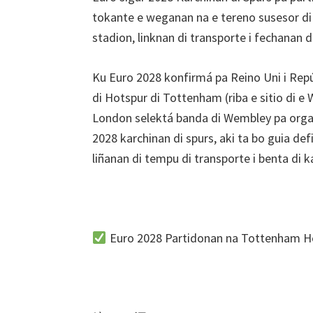
London,
tokante e weganan na e tereno susesor di W
Manchester,
stadion, linknan di transporte i fechanan di
Cardiff,
Parke
Ku Euro 2028 konfirmá pa Reino Uni i Repúbl
di
di Hotspur di Tottenham (riba e sitio di e
Villa
London selektá banda di Wembley pa organ
2028 karchinan di spurs, aki ta bo guia def
liñanan di tempu di transporte i benta di k
Euro 2028 Partidonan na Tottenham H