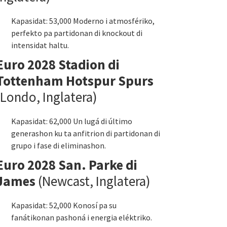
Kapasidat: 53,000 Moderno i atmosfériko,
perfekto pa partidonan di knockout di
intensidat haltu.
Euro 2028 Stadion di
Tottenham Hotspur Spurs
(Londo, Inglatera)
Kapasidat: 62,000 Un lugá di último
generashon ku ta anfitrion di partidonan di
grupo i fase di eliminashon.
Euro 2028 San. Parke di
James
(Newcast, Inglatera)
Kapasidat: 52,000 Konosí pa su
fanátikonan pashoná i energia eléktriko.