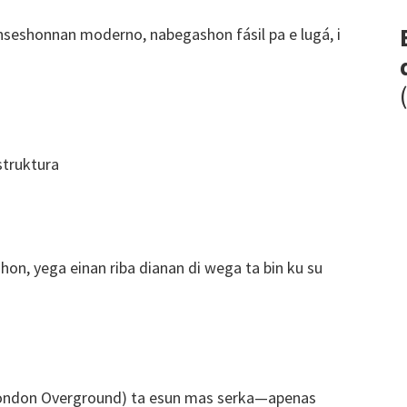
onseshonnan moderno, nabegashon fásil pa e lugá, i
struktura
hon, yega einan riba dianan di wega ta bin ku su
ondon Overground) ta esun mas serka—apenas