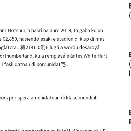
Hotspur, a habri na aprel2019, ta gaba ku un
62,850, hasiendo esaki e stadion di klup di mas
 Inglatera . 糖2141-0洞E lugá a wòrdu desaroyá
Northumberland, ku a remplasá e ántes White Hart
, i fasilidatnan di komunidat宅 .
purs por spera amenidatnan di klase mundial:
 ta pèrmití kombershon pa futbòl, Weganan di NFL,