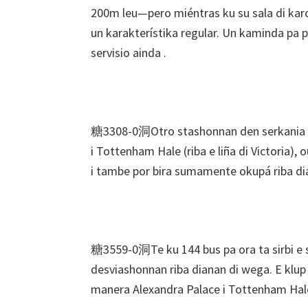
200m leu—pero miéntras ku su sala di kar
un karakterístika regular. Un kaminda pa 
servisio ainda .
糖3308-0洞Otro stashonnan den serkania ta 
i Tottenham Hale (riba e liña di Victoria),
i tambe por bira sumamente okupá riba di
糖3559-0洞Te ku 144 bus pa ora ta sirbi e s
desviashonnan riba dianan di wega. E klup 
manera Alexandra Palace i Tottenham Ha