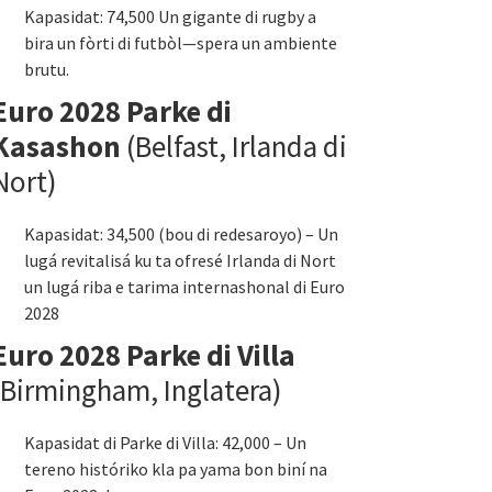
Kapasidat: 74,500 Un gigante di rugby a
bira un fòrti di futbòl—spera un ambiente
brutu.
Euro 2028 Parke di
Kasashon
(Belfast, Irlanda di
Nort)
Kapasidat: 34,500 (bou di redesaroyo) – Un
lugá revitalisá ku ta ofresé Irlanda di Nort
un lugá riba e tarima internashonal di Euro
2028
Euro 2028 Parke di Villa
(Birmingham, Inglatera)
Kapasidat di Parke di Villa: 42,000 – Un
tereno históriko kla pa yama bon biní na