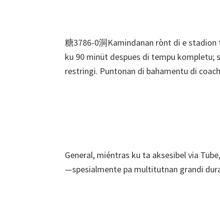
糖3786-0洞Kamindanan rònt di e stadion ta s
ku 90 minüt despues di tempu kompletu; 
restringi. Puntonan di bahamentu di coach 
General, miéntras ku ta aksesibel via Tube
—spesialmente pa multitutnan grandi dura