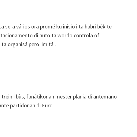
era vários ora promé ku inisio i ta habri bèk te
stacionamento di auto ta wordo controla of
ta organisá pero limitá .
, trein i bùs, fanátikonan mester plania di antemano
nte partidonan di Euro.