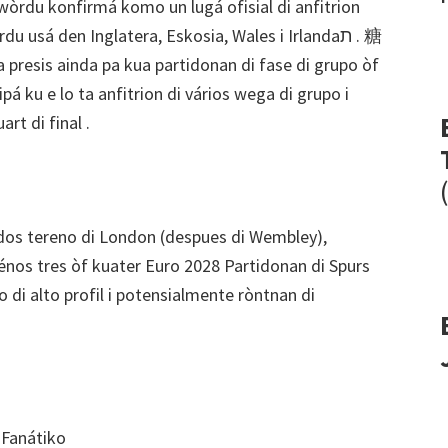
du konfirmá komo un lugá ofisial di anfitrion
 usá den Inglatera, Eskosia, Wales i Irlandaﬨ . 糖
resis ainda pa kua partidonan di fase di grupo òf
pá ku e lo ta anfitrion di vários wega di grupo i
rt di final .
dos tereno di London (despues di Wembley),
ménos tres òf kuater Euro 2028 Partidonan di Spurs
di alto profil i potensialmente ròntnan di
 Fanátiko