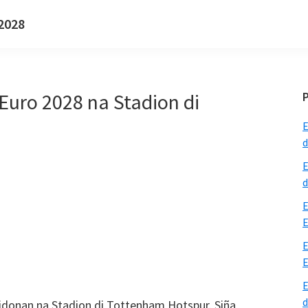
 2028
Euro 2028 na Stadion di
E
d
E
d
E
E
E
E
E
d
tidonan na Stadion di Tottenham Hotspur. Siña