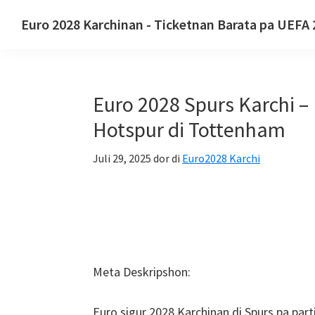
Salta
Salta
Salta
Euro 2028 Karchinan - Ticketnan Barata pa UEFA
pa
pa
pa
Euro
nabegashon
kontenido
e
2028
primario
prinsipal
sidebar
Karchinan.
prinsipal
Euro 2028 Spurs Karchi – 
Euro
2028
Hotspur di Tottenham
Ticketnan
Juli 29, 2025
dor di
Euro2028 Karchi
di
Campeonato
Europeo
di
Futbol
di
Meta Deskripshon:
UEFA,
Wembley
Euro sigur 2028 Karchinan di Spurs pa par