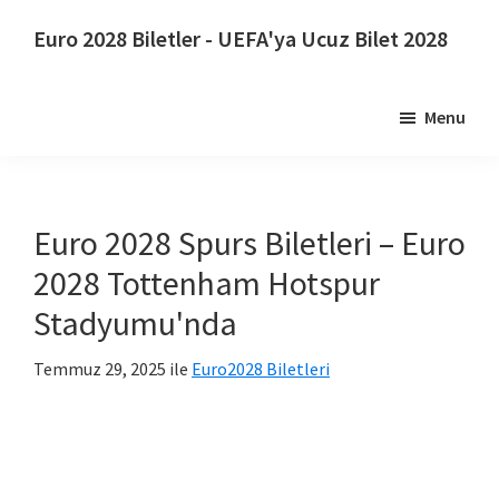
Ana
Birincil
Euro 2028 Biletler - UEFA'ya Ucuz Bilet 2028
içeriğe
kenar
Euro
atla
çubuğuna
2028
atla
Menu
Biletler.
Euro
2028
UEFA
Euro 2028 Spurs Biletleri – Euro
Avrupa
2028 Tottenham Hotspur
Futbol
Stadyumu'nda
Şampiyonası
Biletleri,
Temmuz 29, 2025
ile
Euro2028 Biletleri
Wembley
Londra,
Manchester,
Cardiff,