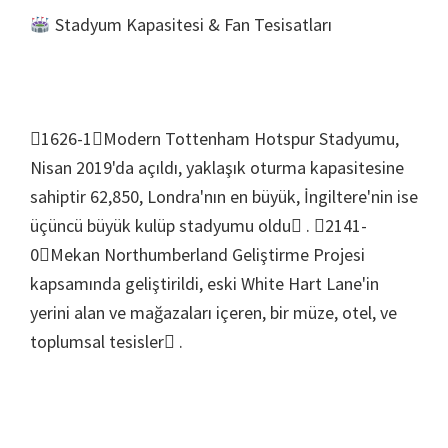
Stadyum Kapasitesi & Fan Tesisatları
1626-1Modern Tottenham Hotspur Stadyumu,
Nisan 2019'da açıldı, yaklaşık oturma kapasitesine
sahiptir 62,850, Londra'nın en büyük, İngiltere'nin ise
üçüncü büyük kulüp stadyumu oldu . 2141-
0Mekan Northumberland Geliştirme Projesi
kapsamında geliştirildi, eski White Hart Lane'in
yerini alan ve mağazaları içeren, bir müze, otel, ve
toplumsal tesisler .