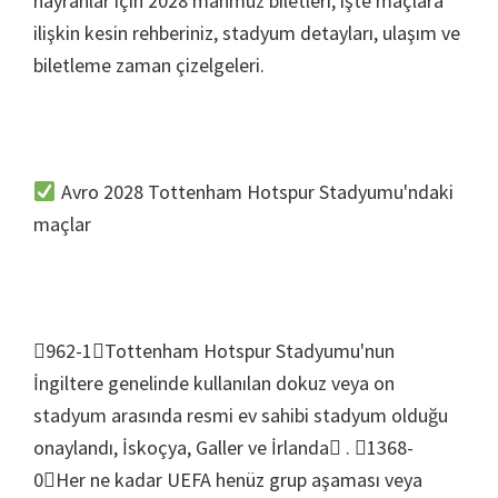
hayranlar için 2028 mahmuz biletleri, işte maçlara
ilişkin kesin rehberiniz, stadyum detayları, ulaşım ve
biletleme zaman çizelgeleri.
Avro 2028 Tottenham Hotspur Stadyumu'ndaki
maçlar
962-1Tottenham Hotspur Stadyumu'nun
İngiltere genelinde kullanılan dokuz veya on
stadyum arasında resmi ev sahibi stadyum olduğu
onaylandı, İskoçya, Galler ve İrlanda . 1368-
0Her ne kadar UEFA henüz grup aşaması veya