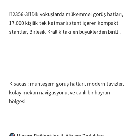
2356-3Dik yokuşlarda mükemmel görüş hatları,
17.000 kişilik tek katmanlı stant içeren kompakt
stantlar, Birleşik Krallık'taki en büyüklerden biri .
Kısacası: muhteşem görüş hatları, modern tavizler,
kolay mekan navigasyonu, ve canlı bir hayran
bölgesi.
Ulaşım Bağlantıları & Altyapı Zorlukları