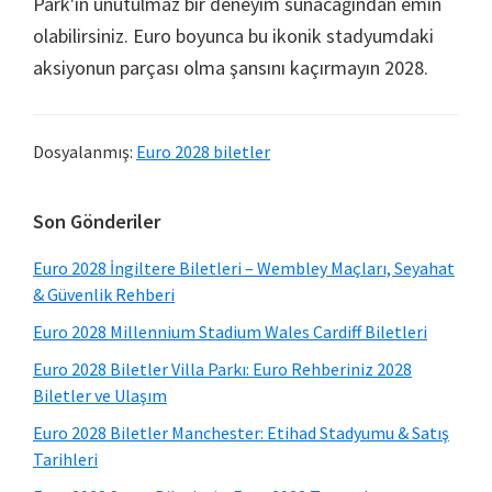
Park'ın unutulmaz bir deneyim sunacağından emin
olabilirsiniz. Euro boyunca bu ikonik stadyumdaki
aksiyonun parçası olma şansını kaçırmayın 2028.
Dosyalanmış:
Euro 2028 biletler
Birincil
Son Gönderiler
Kenar
Euro 2028 İngiltere Biletleri – Wembley Maçları, Seyahat
Çubuğu
& Güvenlik Rehberi
Euro 2028 Millennium Stadium Wales Cardiff Biletleri
Euro 2028 Biletler Villa Parkı: Euro Rehberiniz 2028
Biletler ve Ulaşım
Euro 2028 Biletler Manchester: Etihad Stadyumu & Satış
Tarihleri