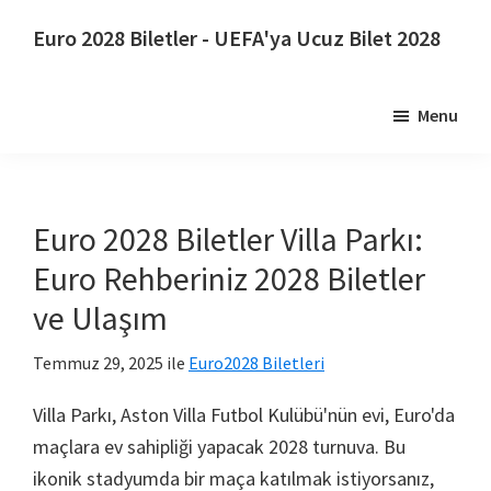
Ana
Birincil
Euro 2028 Biletler - UEFA'ya Ucuz Bilet 2028
içeriğe
kenar
Euro
atla
çubuğuna
2028
atla
Menu
Biletler.
Euro
2028
UEFA
Euro 2028 Biletler Villa Parkı:
Avrupa
Euro Rehberiniz 2028 Biletler
Futbol
ve Ulaşım
Şampiyonası
Biletleri,
Temmuz 29, 2025
ile
Euro2028 Biletleri
Wembley
Londra,
Villa Parkı, Aston Villa Futbol Kulübü'nün evi, Euro'da
Manchester,
maçlara ev sahipliği yapacak 2028 turnuva. Bu
Cardiff,
ikonik stadyumda bir maça katılmak istiyorsanız,