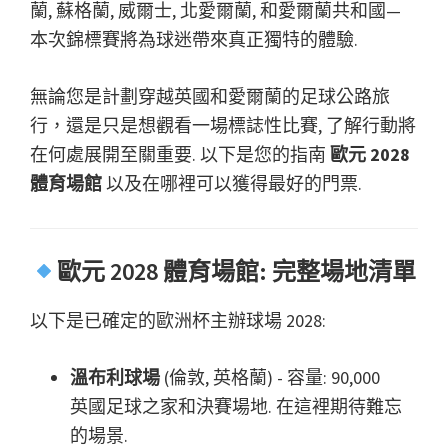
蘭, 蘇格蘭, 威爾士, 北愛爾蘭, 和愛爾蘭共和國—
賽
本次錦標賽將為球迷帶來真正獨特的體驗.
門
票,
無論您是計劃穿越英國和愛爾蘭的足球公路旅
倫
行，還是只是想觀看一場標誌性比賽, 了解行動將
敦
在何處展開至關重要. 以下是您的指南
歐元 2028
溫
體育場館
以及在哪裡可以獲得最好的門票.
布
利,
曼
歐元 2028 體育場館: 完整場地清單
徹
斯
以下是已確定的歐洲杯主辦球場 2028:
特,
卡
溫布利球場
(倫敦, 英格蘭) - 容量: 90,000
迪
英國足球之家和決賽場地. 在這裡期待難忘
夫,
的場景.