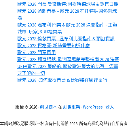
歐元 2028 門票 曼徹斯特: 阿提哈德球場 & 銷售日期
歐元 2028 熱刺門票 – 歐元 2028 在托特納姆熱刺球
場
歐元 2028 溫布利 門票 & 歐元 2028 決賽指南 - 主辦
城市, 玩家, & 哪裡買票
歐元 2028 倫敦門票 - 溫布利比賽指南 & 預訂資訊
歐元 2028 資格賽: 粉絲需要知道什麼
歐元 2028 門票費用
歐元 2028 體育場館: 歐洲盃場館完整指南 2028 決賽
UEFA歐元 2028 最終的: 關於歐洲最大的比賽，您需
要了解的一切
歐元 2028: 如何取得門票 & 比賽將在哪裡舉行
版權 © 2026 ·
創世樣本
在
創世框架
·
WordPress
·
登入
本網站與歐足聯或歐洲杯沒有任何關係 2028. 所有商標均為其各自所有者