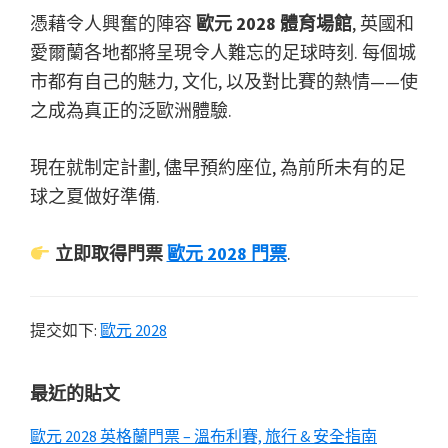
憑藉令人興奮的陣容
歐元 2028 體育場館
, 英國和
愛爾蘭各地都將呈現令人難忘的足球時刻. 每個城
市都有自己的魅力, 文化, 以及對比賽的熱情——使
之成為真正的泛歐洲體驗.
現在就制定計劃, 儘早預約座位, 為前所未有的足
球之夏做好準備.
立即取得門票
歐元 2028 門票
.
提交如下:
歐元 2028
主
最近的貼文
要
歐元 2028 英格蘭門票 – 溫布利賽, 旅行 & 安全指南