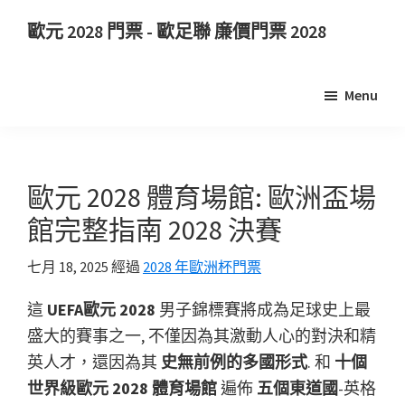
跳
跳
歐元 2028 門票 - 歐足聯 廉價門票 2028
至
到
歐
主
主
元
要
側
Menu
2028
內
邊
門
容
欄
票.
歐
歐元 2028 體育場館: 歐洲盃場
元
館完整指南 2028 決賽
2028
歐
七月 18, 2025
經過
2028 年歐洲杯門票
洲
這
UEFA歐元 2028
男子錦標賽將成為足球史上最
足
盛大的賽事之一, 不僅因為其激動人心的對決和精
球
英人才，還因為其
史無前例​​的多國形式
. 和
十個
錦
世界級歐元 2028 體育場館
遍佈
五個東道國
-英格
標