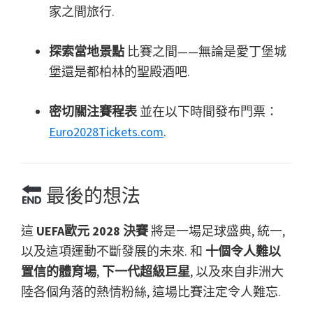
家之間旅行.
探索當地景點
比賽之間——無論是愛丁堡城
堡還是都柏林的聖殿酒吧.
密切關注賽程表
並在以下時間發布門票：
Euro2028Tickets.com
.
最後的想法
這
UEFA歐元 2028 決賽
將是一場足球盛典, 統一,
以及這項運動不斷發展的未來. 和
十個令人難以
置信的體育場
,
下一代超級巨星
, 以及來自非洲大
陸各個角落的熱情粉絲, 這場比賽注定令人難忘.