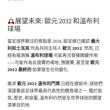
展望未來: 歐元 2032 和溫布利
球場
當足球界關注的焦點是 2028, 歐足總已確認
義大
利和土耳其
作為共同主持人
歐元 2032
. 然而, 已
經有猜測稱
溫布利球場
可能再次發揮關鍵作用
——可能作為友誼賽的場地, 預選賽, 甚至是
歐元
2032 最終的
如果發生任何變化.
需求
歐元 2032 溫布利門票
已經在建設中, 球迷們
渴望重返足球界最具代表性的體育場之一. 鑑於氣
氛, 歷史, 和容量, 溫布利仍然是全世界球迷的願望
清單目的地.