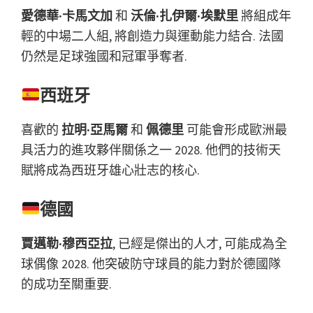
愛德華·卡馬文加
和
沃倫·扎伊爾·埃默里
將組成年
輕的中場二人組, 將創造力與運動能力結合. 法國
仍然是足球強國和冠軍爭奪者.
西班牙
喜歡的
拉明·亞馬爾
和
佩德里
可能會形成歐洲最
具活力的進攻夥伴關係之一 2028. 他們的技術天
賦將成為西班牙雄心壯志的核心.
德國
賈邁勒·穆西亞拉
, 已經是傑出的人才, 可能成為全
球偶像 2028. 他突破防守球員的能力對於德國隊
的成功至關重要.