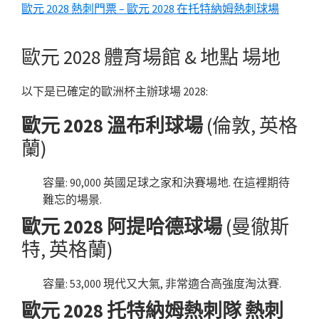
歐元 2028 熱刺門票 – 歐元 2028 在托特納姆熱刺球場
歐元 2028 體育場館 & 地點 場地
以下是已確定的歐洲杯主辦球場 2028:
歐元 2028 溫布利球場
(倫敦, 英格
蘭)
容量: 90,000 英國足球之家和決賽場地. 在這裡期待
難忘的場景.
歐元 2028 阿提哈德球場
(曼徹斯
特, 英格蘭)
容量: 53,000 現代又大氣, 非常適合高強度淘汰賽.
歐元 2028 托特納姆熱刺隊 熱刺