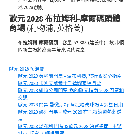
地 2028 戲劇.
歐元 2028 布拉姆利-摩爾碼頭體
育場
(利物浦, 英格蘭)
布拉姆利-摩爾碼頭
– 容量: 52,888 (建設中) – 埃弗頓
的新主場將為賽事帶來現代氣息.
歐元 2028 預選賽
歐元 2028 英格蘭門票 – 溫布利賽, 旅行 & 安全指南
歐元 2028 卡迪夫威爾士千禧體育場門票
歐元 2028 維拉公園門票: 您的歐元指南 2028 門票和
交通
歐元 2028 門票 曼徹斯特: 阿提哈德球場 & 銷售日期
歐元 2028 熱刺門票 – 歐元 2028 在托特納姆熱刺球
場
歐元 2028 溫布利 門票 & 歐元 2028 決賽指南 - 主辦
城市, 玩家, & 哪裡買票