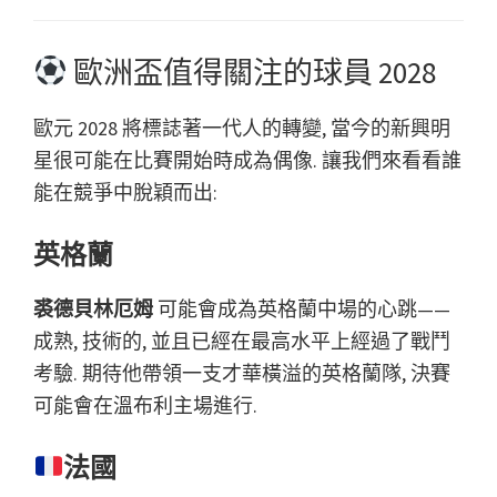
歐洲盃值得關注的球員 2028
歐元 2028 將標誌著一代人的轉變, 當今的新興明
星很可能在比賽開始時成為偶像. 讓我們來看看誰
能在競爭中脫穎而出:
英格蘭
裘德貝林厄姆
可能會成為英格蘭中場的心跳——
成熟, 技術的, 並且已經在最高水平上經過了戰鬥
考驗. 期待他帶領一支才華橫溢的英格蘭隊, 決賽
可能會在溫布利主場進行.
法國