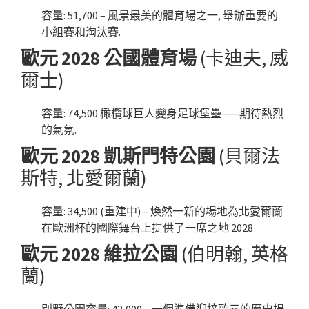
容量: 51,700 – 風景最美的體育場之一, 舉辦重要的
小組賽和淘汰賽.
歐元 2028 公國體育場
(卡迪夫, 威
爾士)
容量: 74,500 橄欖球巨人變身足球堡壘——期待熱烈
的氣氛.
歐元 2028 凱斯門特公園
(貝爾法
斯特, 北愛爾蘭)
容量: 34,500 (重建中) – 煥然一新的場地為北愛爾蘭
在歐洲杯的國際舞台上提供了一席之地 2028
歐元 2028 維拉公園
(伯明翰, 英格
蘭)
別墅公園容量: 42,000 – 一個準備迎接歐元的歷史場