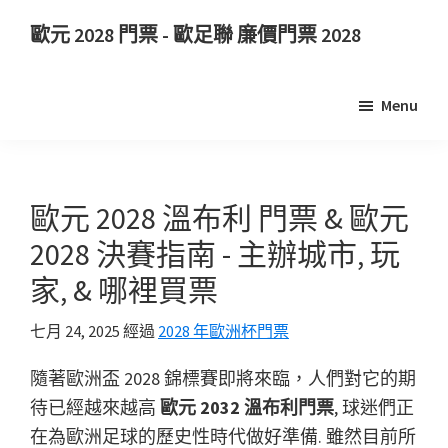
跳
跳
歐元 2028 門票 - 歐足聯 廉價門票 2028
至
到
歐
主
主
元
要
側
Menu
2028
內
邊
門
容
欄
票.
歐
歐元 2028 溫布利 門票 & 歐元
元
2028 決賽指南 - 主辦城市, 玩
2028
家, & 哪裡買票
歐
洲
七月 24, 2025
經過
2028 年歐洲杯門票
足
球
隨著歐洲盃 2028 錦標賽即將來臨，人們對它的期
錦
待已經越來越高
歐元 2032 溫布利門票
, 球迷們正
標
在為歐洲足球的歷史性時代做好準備. 雖然目前所