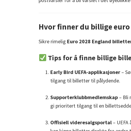
postvarsler for å bli varslet i det øyeblikk
Hvor finner du billige eur
Sikre rimelig
Euro 2028 England billette
Tips for å finne billige bill
Early Bird UEFA-applikasjoner
– Sø
tilgang til billetter til pålydende.
Supporterklubbmedlemskap
– Bli
gi prioritert tilgang til en billettsedde
Offisiell videresalgsportal
– UEFA å
kan kjøpe billetter direkte fra andre t