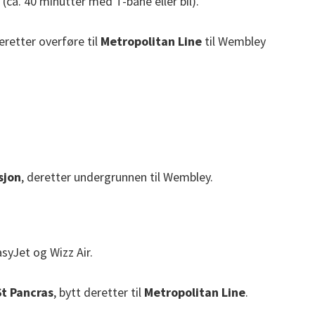
ca. 40 minutter med T-bane eller bil).
deretter overføre til
Metropolitan Line
til Wembley
sjon
, deretter undergrunnen til Wembley.
syJet og Wizz Air.
St Pancras
, bytt deretter til
Metropolitan Line
.