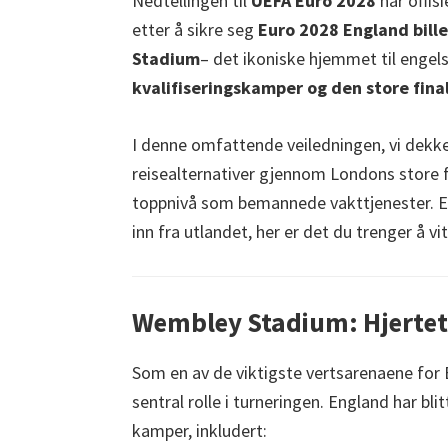
Nedtellingen til
UEFA Euro 2028
har offisi
Cardiff,
etter å sikre seg
Euro 2028 England bille
Villa
Stadium
– det ikoniske hjemmet til engels
Park
kvalifiseringskamper og den store fina
I denne omfattende veiledningen, vi dekker a
reisealternativer gjennom Londons store fl
toppnivå som bemannede vakttjenester. Ent
inn fra utlandet, her er det du trenger å vit
Wembley Stadium: Hjertet 
Som en av de viktigste vertsarenaene for
sentral rolle i turneringen. England har bli
kamper, inkludert: