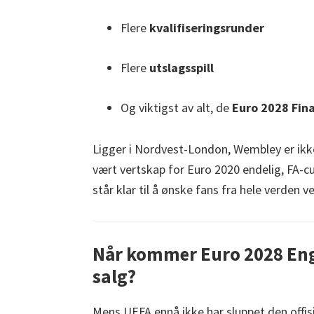
Flere
kvalifiseringsrunder
Flere
utslagsspill
Og viktigst av alt, de
Euro 2028 Fin
Ligger i Nordvest-London, Wembley er ikke
vært vertskap for Euro 2020 endelig, FA-c
står klar til å ønske fans fra hele verden
Når kommer Euro 2028 Engl
salg?
Mens UEFA ennå ikke har sluppet den offisie