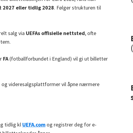
t 2027 eller tidlig 2028
. Følger strukturen til
relt salg via
UEFAs offisielle nettsted
, ofte
stem.
er
FA
(fotballforbundet i England) vil gi ut billetter
s- og videresalgsplattformer vil åpne nærmere
g tidlig kl
UEFA.com
og registrer deg for e-