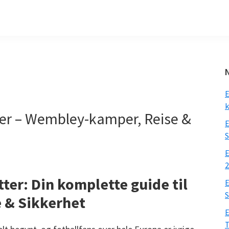
E
k
ter – Wembley-kamper, Reise &
E
S
E
2
ter: Din komplette guide til
E
S
 & Sikkerhet
E
T