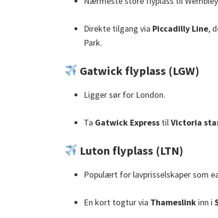
Nærmeste store flyplass til Wembley (
Direkte tilgang via
Piccadilly Line
, 
Park.
Gatwick flyplass (LGW)
Ligger sør for London.
Ta
Gatwick Express
til
Victoria sta
Luton flyplass (LTN)
Populært for lavprisselskaper som ea
En kort togtur via
Thameslink
inn i