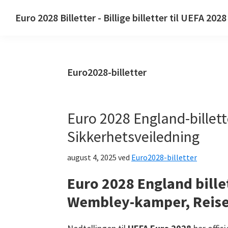
Hopp
Hopp
Gå
Euro 2028 Billetter - Billige billetter til UEFA 2028
til
til
til
Euro
primærnavigasjon
hovedinnhold
primær
2028
sidefelt
Billetter.
Euro2028-billetter
Euro
2028
UEFA
Euro 2028 England-billet
European
Sikkerhetsveiledning
Football
Championship
august 4, 2025
ved
Euro2028-billetter
-
billetter,
Euro 2028 England billet
Wembley
Wembley-kamper, Reise
London,
Manchester,