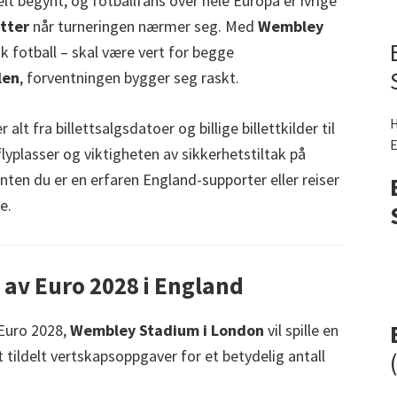
elt begynt, og fotballfans over hele Europa er ivrige
tter
når turneringen nærmer seg. Med
Wembley
k fotball – skal være vert for begge
len
, forventningen bygger seg raskt.
H
lt fra billettsalgsdatoer og billige billettkilder til
E
yplasser og viktigheten av sikkerhetstiltak på
en du er en erfaren England-supporter eller reiser
e.
av Euro 2028 i England
 Euro 2028,
Wembley Stadium i London
vil spille en
tt tildelt vertskapsoppgaver for et betydelig antall