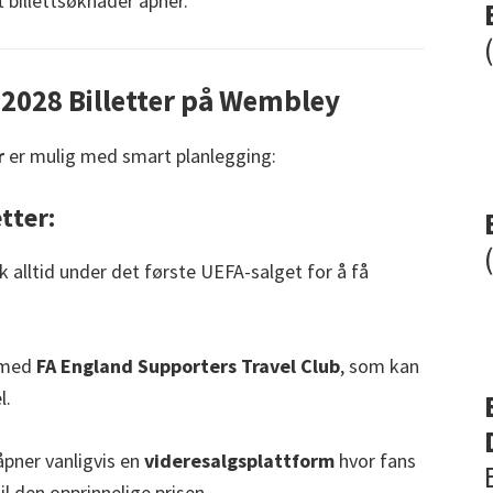
et billettsøknader åpner.
o 2028 Billetter på Wembley
r
er mulig med smart planlegging:
etter:
k alltid under det første UEFA-salget for å få
 med
FA England Supporters Travel Club
, som kan
l.
pner vanligvis en
videresalgsplattform
hvor fans
il den opprinnelige prisen.