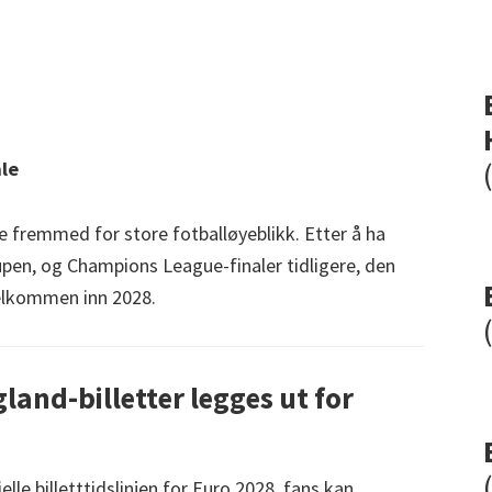
ale
 fremmed for store fotballøyeblikk. Etter å ha
upen, og Champions League-finaler tidligere, den
 velkommen inn 2028.
and-billetter legges ut for
lle billetttidslinjen for Euro 2028, fans kan