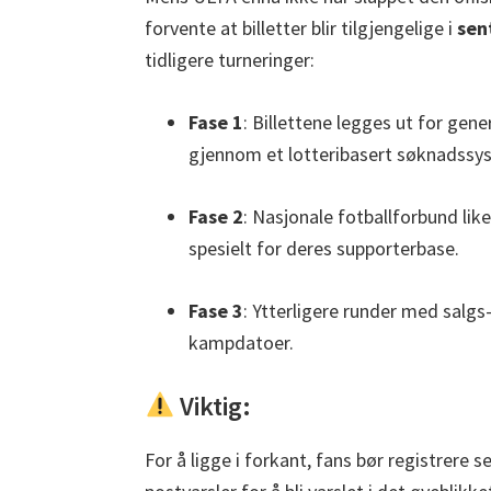
forvente at billetter blir tilgjengelige i
sen
tidligere turneringer:
Fase 1
: Billettene legges ut for gene
gjennom et lotteribasert søknadssy
Fase 2
: Nasjonale fotballforbund lik
spesielt for deres supporterbase.
Fase 3
: Ytterligere runder med salg
kampdatoer.
Viktig:
For å ligge i forkant, fans bør registrere se